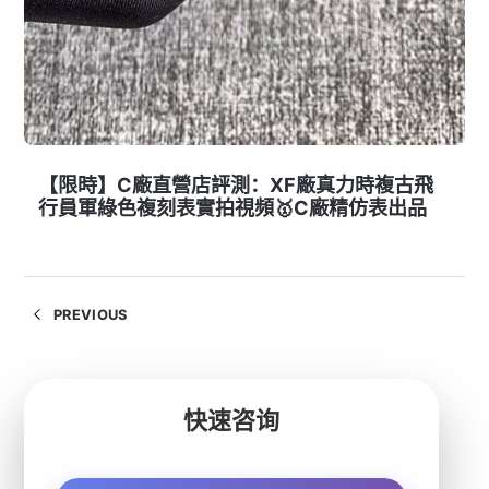
【限時】C廠直營店評測：XF廠真力時複古飛
行員軍綠色複刻表實拍視頻🥇C廠精仿表出品
PREVIOUS
快速咨询