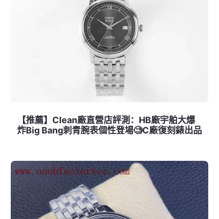
【推薦】Clean廠直營店評測：HB廠宇舶大爆
炸Big Bang刺青腕表個性登場🧐C廠復刻錶出品