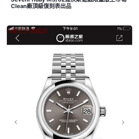
Clean廠頂級復刻表出品