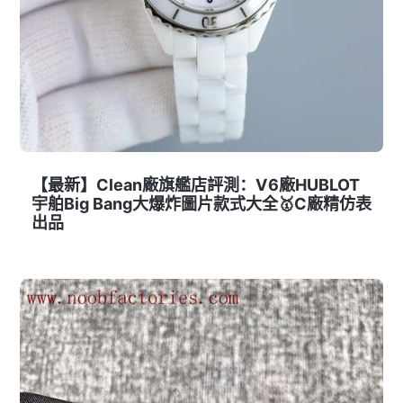
【最新】Clean廠旗艦店評測：V6廠HUBLOT
宇舶Big Bang大爆炸圖片款式大全🥇C廠精仿表
出品