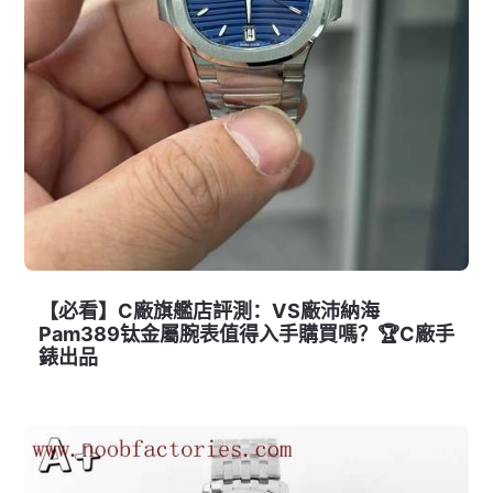
【必看】C廠旗艦店評測：VS廠沛納海
Pam389钛金屬腕表值得入手購買嗎？🏆C廠手
錶出品