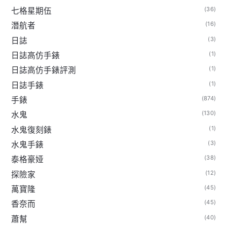
(36)
七格星期伍
(16)
潛航者
(3)
日誌
(1)
日誌高仿手錶
(1)
日誌高仿手錶評測
(1)
日誌手錶
(874)
手錶
(130)
水鬼
(1)
水鬼復刻錶
(3)
水鬼手錶
(38)
泰格豪娅
(12)
探險家
(45)
萬寶隆
(45)
香奈而
(40)
蕭幫