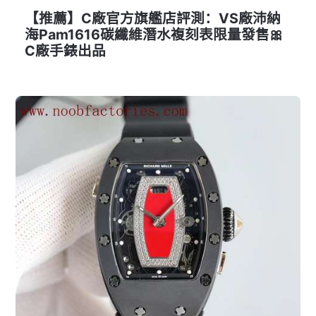
【推薦】C廠官方旗艦店評測：VS廠沛納
海Pam1616碳纖維潛水複刻表限量發售🎀
C廠手錶出品