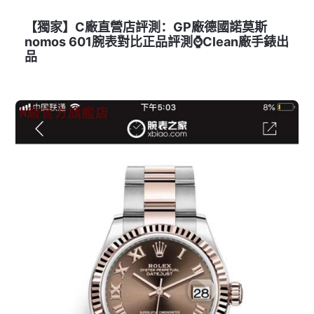
【獨家】C廠直營店評測：GP廠德國諾莫斯
nomos 601腕表對比正品評測⌚Clean廠手錶出
品