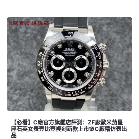
【必看】C廠官方旗艦店評測：ZF廠歐米茄星
座石英女表壹比壹複刻新款上市🌸C廠精仿表出
品