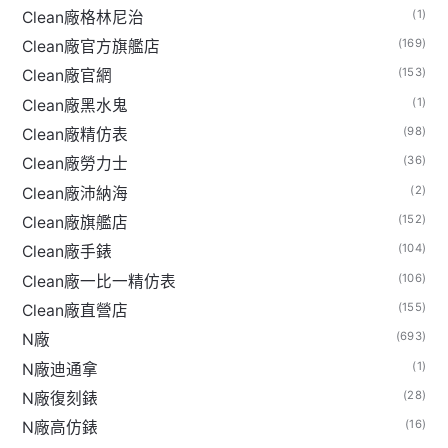
(1)
Clean廠格林尼治
(169)
Clean廠官方旗艦店
(153)
Clean廠官網
(1)
Clean廠黑水鬼
(98)
Clean廠精仿表
(36)
Clean廠勞力士
(2)
Clean廠沛納海
(152)
Clean廠旗艦店
(104)
Clean廠手錶
(106)
Clean廠一比一精仿表
(155)
Clean廠直營店
(693)
N廠
(1)
N廠迪通拿
(28)
N廠復刻錶
(16)
N廠高仿錶