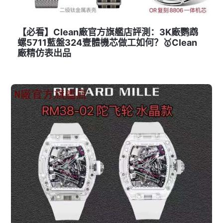
【必看】Clean廠官方旗艦店評測：3K廠鹦鹉
螺5711藍盤324壹體機芯做工如何？🥇Clean
廠精仿表出品