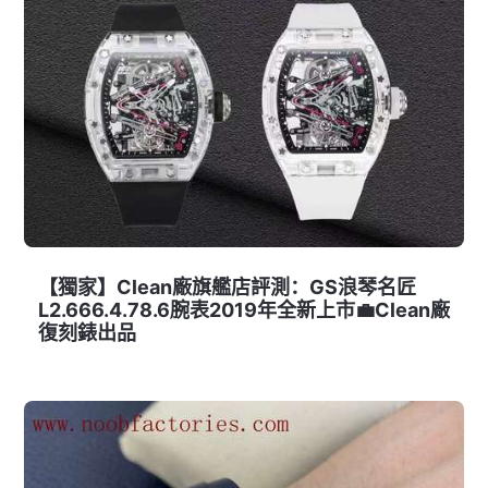
【獨家】Clean廠旗艦店評測：GS浪琴名匠
L2.666.4.78.6腕表2019年全新上市💼Clean廠
復刻錶出品