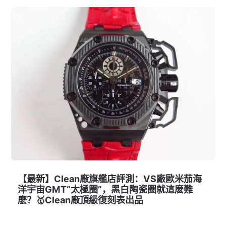
【最新】Clean廠旗艦店評測：VS廠歐米茄海
洋宇宙GMT“太極圈”，黑白陶瓷圈就這麽難
麽？🥇Clean廠頂級復刻表出品