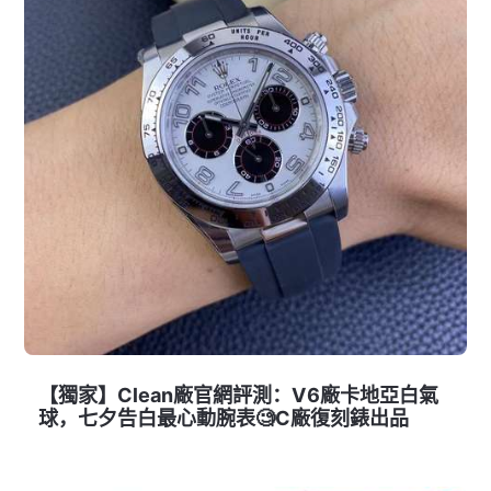
【獨家】Clean廠官網評測：V6廠卡地亞白氣
球，七夕告白最心動腕表🧐C廠復刻錶出品