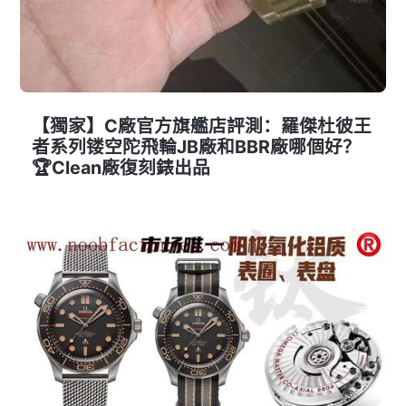
【獨家】C廠官方旗艦店評測：羅傑杜彼王
者系列镂空陀飛輪JB廠和BBR廠哪個好？
🏆Clean廠復刻錶出品