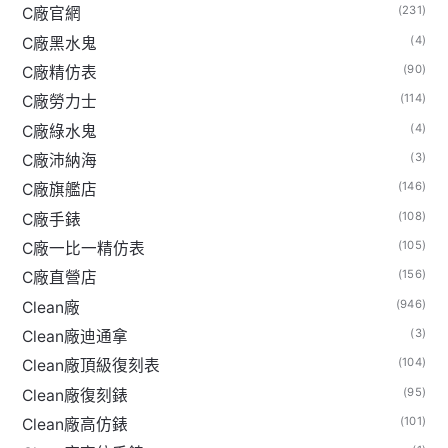
(231)
C廠官網
(4)
C廠黑水鬼
(90)
C廠精仿表
(114)
C廠勞力士
(4)
C廠綠水鬼
(3)
C廠沛納海
(146)
C廠旗艦店
(108)
C廠手錶
(105)
C廠一比一精仿表
(156)
C廠直營店
(946)
Clean廠
(3)
Clean廠迪通拿
(104)
Clean廠頂級復刻表
(95)
Clean廠復刻錶
(101)
Clean廠高仿錶