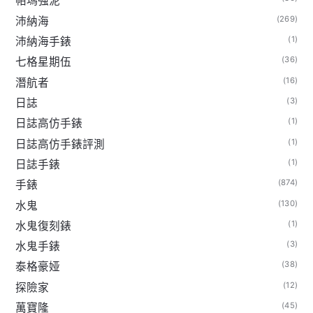
帕瑪強泥
(269)
沛納海
(1)
沛納海手錶
(36)
七格星期伍
(16)
潛航者
(3)
日誌
(1)
日誌高仿手錶
(1)
日誌高仿手錶評測
(1)
日誌手錶
(874)
手錶
(130)
水鬼
(1)
水鬼復刻錶
(3)
水鬼手錶
(38)
泰格豪娅
(12)
探險家
(45)
萬寶隆