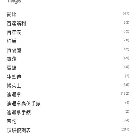
Tags
(47)
愛比
(33)
百達翡利
(52)
百年淩
(28)
柏爵
(42)
寶隔麗
(49)
寶雞
(48)
寶破
(7)
冰藍迪
(36)
博萊士
(152)
迪通拿
(1)
迪通拿高仿手錶
(2)
迪通拿手錶
(34)
帝陀
(207)
頂級復刻表