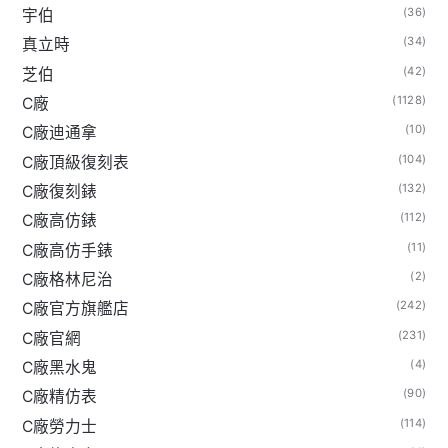
(36)
宇伯
(34)
真立時
(42)
芝伯
(1128)
C廠
(10)
C廠迪通拿
(104)
C廠頂級復刻表
(132)
C廠復刻錶
(112)
C廠高仿錶
(11)
C廠高仿手錶
(2)
C廠格林尼治
(242)
C廠官方旗艦店
(231)
C廠官網
(4)
C廠黑水鬼
(90)
C廠精仿表
(114)
C廠勞力士