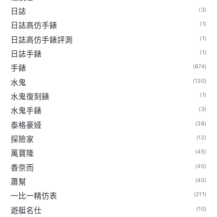
(3)
日誌
(1)
日誌高仿手錶
(1)
日誌高仿手錶評測
(1)
日誌手錶
(874)
手錶
(130)
水鬼
(1)
水鬼復刻錶
(3)
水鬼手錶
(38)
泰格豪娅
(12)
探險家
(45)
萬寶隆
(45)
香奈而
(40)
蕭幫
(211)
一比一精仿表
(10)
遊艇名仕