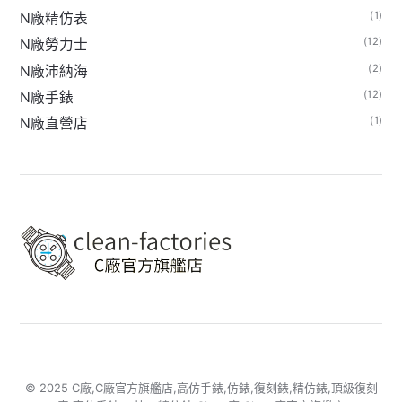
(1)
N廠精仿表
(12)
N廠勞力士
(2)
N廠沛納海
(12)
N廠手錶
(1)
N廠直營店
© 2025 C廠,C廠官方旗艦店,高仿手錶,仿錶,復刻錶,精仿錶,頂級復刻