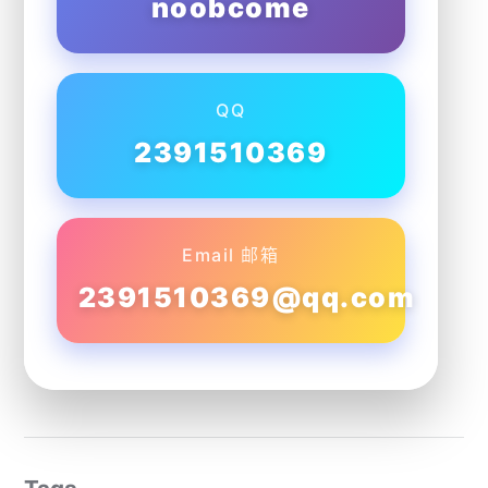
noobcome
QQ
2391510369
Email 邮箱
2391510369@qq.com