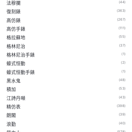
(44)
法穆攔
(363)
復刻錶
(267)
高仿錶
(111)
高仿手錶
(55)
格拉蘇地
(37)
格林尼治
(1)
格林尼治手錶
(2)
蠔式恒動
(1)
蠔式恒動手錶
(48)
黑水鬼
(53)
積加
(43)
江詩丹噸
(398)
精仿表
(39)
朗閣
(40)
浪勤
(578)