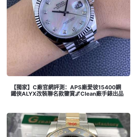
【獨家】C廠官網評測：APS廠愛彼15400鋼
鐵俠ALYX改裝聯名款鑒賞🌌Clean廠手錶出品