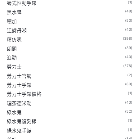
(1)
蠔式恒動手錶
(48)
黑水鬼
(53)
積加
(43)
江詩丹噸
(398)
精仿表
(39)
朗閣
(40)
浪勤
(578)
勞力士
(2)
勞力士官網
(89)
勞力士手錶
(1)
勞力士手錶價格
(43)
理茶德米勒
(52)
綠水鬼
(1)
綠水鬼復刻錶
(1)
綠水鬼手錶
(34)