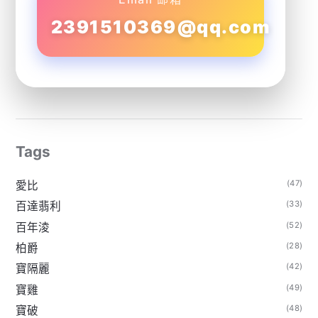
2391510369@qq.com
Tags
(47)
愛比
(33)
百達翡利
(52)
百年淩
(28)
柏爵
(42)
寶隔麗
(49)
寶雞
(48)
寶破