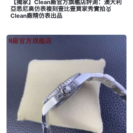
【獨家】Clean廠官方旗艦店評測：澳大利
亞悉尼高仿表複刻壹比壹買家秀實拍🥇
Clean廠精仿表出品