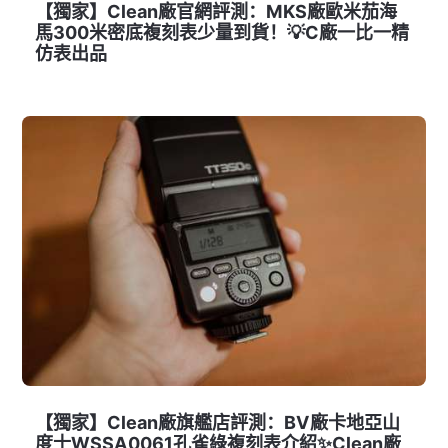
【獨家】Clean廠官網評測：MKS廠歐米茄海
馬300米密底複刻表少量到貨！💡C廠一比一精
仿表出品
【獨家】Clean廠旗艦店評測：BV廠卡地亞山
度士WSSA0061孔雀綠複刻表介紹✨Clean廠