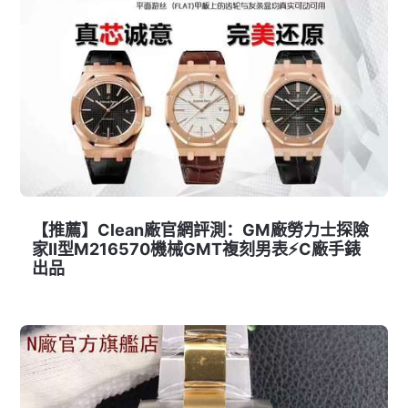
【推薦】Clean廠官網評測：GM廠勞力士探險
家II型M216570機械GMT複刻男表⚡C廠手錶
出品