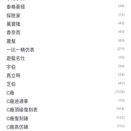
(38)
泰格豪娅
(12)
探險家
(45)
萬寶隆
(45)
香奈而
(40)
蕭幫
(211)
一比一精仿表
(10)
遊艇名仕
(36)
宇伯
(34)
真立時
(42)
芝伯
(1128)
C廠
(10)
C廠迪通拿
(104)
C廠頂級復刻表
(132)
C廠復刻錶
(112)
C廠高仿錶