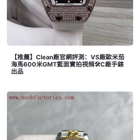
【推薦】Clean廠官網評測：VS廠歐米茄
海馬600米GMT藍面實拍視頻🛠C廠手錶
出品