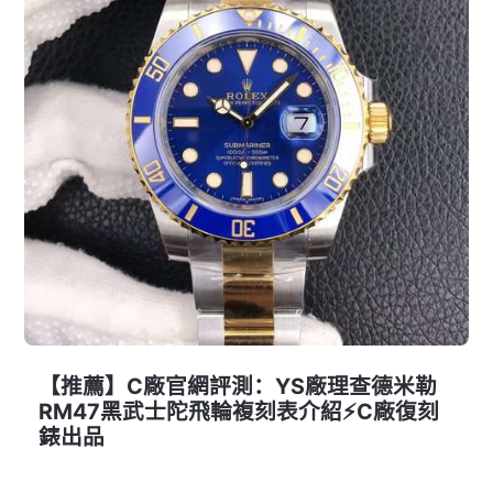
【推薦】C廠官網評測：YS廠理查德米勒
RM47黑武士陀飛輪複刻表介紹⚡C廠復刻
錶出品