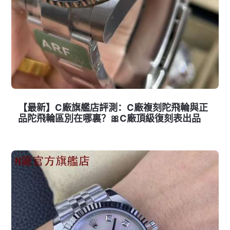
【最新】C廠旗艦店評測：C廠複刻陀飛輪與正
品陀飛輪區別在哪裏？🎀C廠頂級復刻表出品