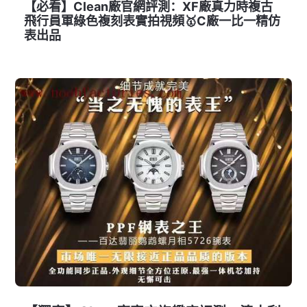
【必看】Clean廠官網評測：XF廠真力時複古
飛行員軍綠色複刻表實拍視頻🥇C廠一比一精仿
表出品