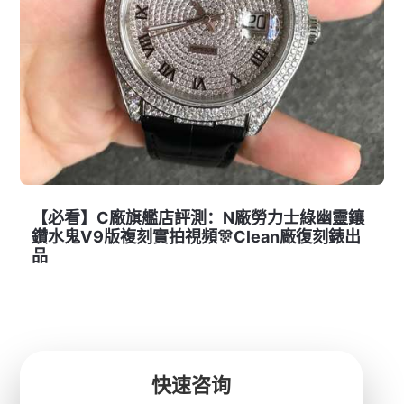
【必看】C廠旗艦店評測：N廠勞力士綠幽靈鑲
鑽水鬼V9版複刻實拍視頻🎊Clean廠復刻錶出
品
快速咨询