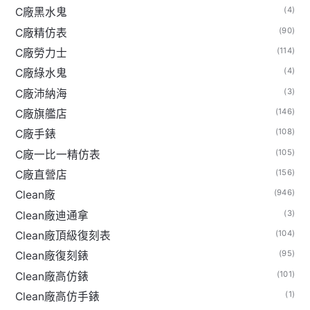
(4)
C廠黑水鬼
(90)
C廠精仿表
(114)
C廠勞力士
(4)
C廠綠水鬼
(3)
C廠沛納海
(146)
C廠旗艦店
(108)
C廠手錶
(105)
C廠一比一精仿表
(156)
C廠直營店
(946)
Clean廠
(3)
Clean廠迪通拿
(104)
Clean廠頂級復刻表
(95)
Clean廠復刻錶
(101)
Clean廠高仿錶
(1)
Clean廠高仿手錶