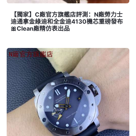
【獨家】C廠官方旗艦店評測：N廠勞力士
迪通拿金綠迪和全金迪4130機芯重磅發布
🎀Clean廠精仿表出品