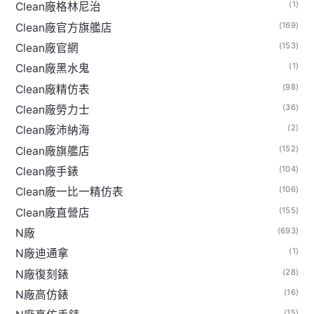
(1)
Clean廠格林尼治
(169)
Clean廠官方旗艦店
(153)
Clean廠官網
(1)
Clean廠黑水鬼
(98)
Clean廠精仿表
(36)
Clean廠勞力士
(2)
Clean廠沛納海
(152)
Clean廠旗艦店
(104)
Clean廠手錶
(106)
Clean廠一比一精仿表
(155)
Clean廠直營店
(693)
N廠
(1)
N廠迪通拿
(28)
N廠復刻錶
(16)
N廠高仿錶
(15)