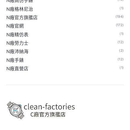
N廠高仿手錶
(1)
N廠格林尼治
(194)
N廠官方旗艦店
(172)
N廠官網
(1)
N廠精仿表
(12)
N廠勞力士
(2)
N廠沛納海
(12)
N廠手錶
(1)
N廠直營店