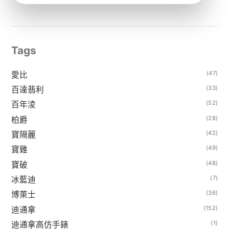
Tags
(47)
愛比
(33)
百達翡利
(52)
百年淩
(28)
柏爵
(42)
寶隔麗
(49)
寶雞
(48)
寶破
(7)
冰藍迪
(36)
博萊士
(152)
迪通拿
(1)
迪通拿高仿手錶