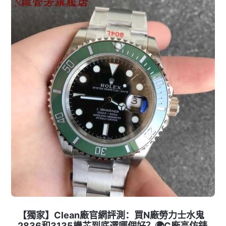
【獨家】Clean廠官網評測：買N廠勞力士水鬼
2836和3135機芯到底選哪個好？🌍C廠高仿錶