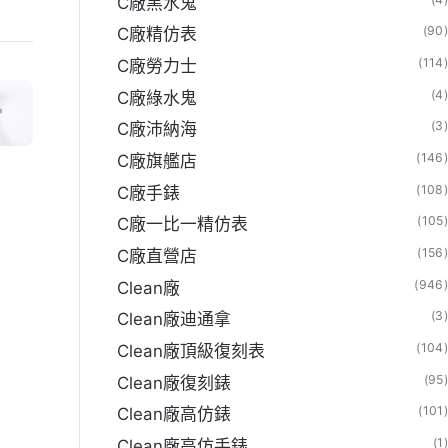
C廠黑水鬼
(90
C廠精仿表
(114
C廠勞力士
(4
C廠綠水鬼
(3
C廠沛納海
(146
C廠旗艦店
(108
C廠手錶
(105
C廠一比一精仿表
(156
C廠直營店
(946
Clean廠
(3
Clean廠迪通拿
(104
Clean廠頂級復刻表
(95
Clean廠復刻錶
(101
Clean廠高仿錶
(1
Clean廠高仿手錶