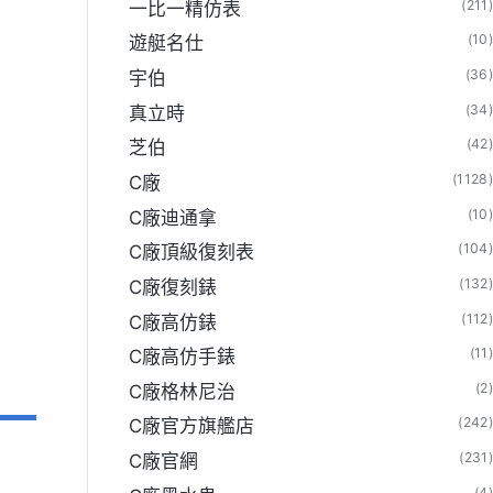
(211
一比一精仿表
(10
遊艇名仕
(36
宇伯
(34
真立時
(42
芝伯
(1128
C廠
(10
C廠迪通拿
(104
C廠頂級復刻表
(132
C廠復刻錶
(112
C廠高仿錶
(11
C廠高仿手錶
(2
C廠格林尼治
(242
C廠官方旗艦店
(231
C廠官網
(4