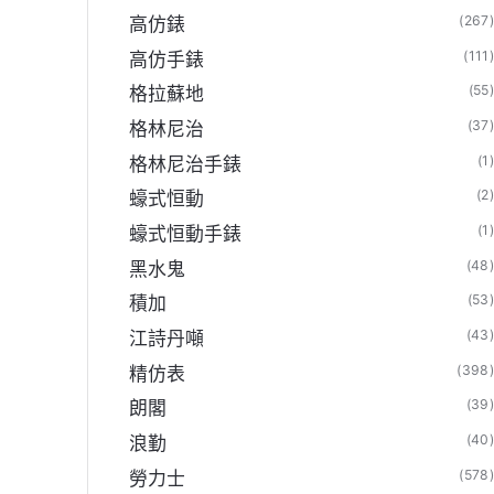
(267
高仿錶
(111
高仿手錶
(55
格拉蘇地
(37
格林尼治
(1
格林尼治手錶
(2
蠔式恒動
(1
蠔式恒動手錶
(48
黑水鬼
(53
積加
(43
江詩丹噸
(398
精仿表
(39
朗閣
(40
浪勤
(578
勞力士