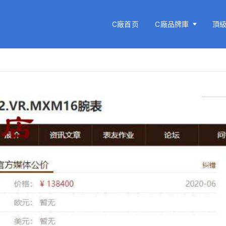
C廠首页
C廠品牌庫
頂