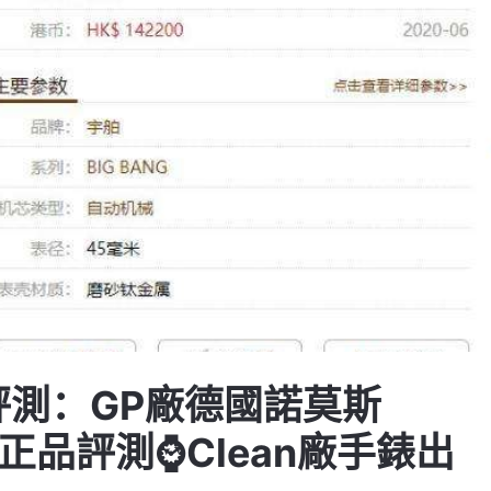
評測：GP廠德國諾莫斯
比正品評測⌚Clean廠手錶出