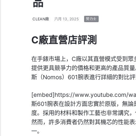
品
CLEAN廠
六月 13, 2025
勞力士
C廠直營店評測
在手錶市場上，C廠以其直營模式受到眾
提供更具競爭力的價格和更高的產品質量
斯（Nomos）601腕表進行詳細的對
[embed]https://www.youtube.com
斯601腕表在設計方面忠實於原版，無
度。採用的材料和製作工藝也非常講究，
然而，許多消費者仍然對其機芯的性能表
一。