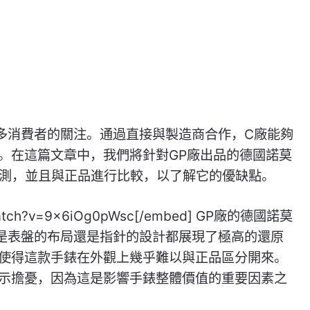
多消費者的關注。通過直接與製造商合作，C廠能夠
。在這篇文章中，我們將針對GP廠出品的德國諾莫
比評測，並且與正品進行比較，以了解它的優缺點。
/watch?v=9x6iOg0pWsc[/embed] GP廠的德國諾莫
論是表盤的布局還是指針的設計都展現了極高的還原
使得這款手錶在外觀上幾乎難以與正品區分開來。
示擔憂，因為這是影響手錶整體價值的重要因素之