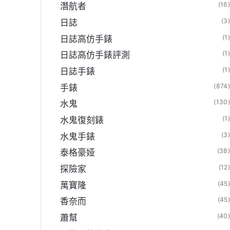
(16
潛航者
(3
日誌
(1
日誌高仿手錶
(1
日誌高仿手錶評測
(1
日誌手錶
(874
手錶
(130
水鬼
(1
水鬼復刻錶
(3
水鬼手錶
(38
泰格豪娅
(12
探險家
(45
萬寶隆
(45
香奈而
(40
蕭幫