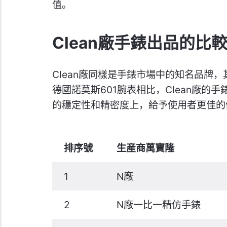
值。
Clean廠手錶出品的比
Clean廠同樣是手錶市場中的知名品牌
德國諾莫斯601腕表相比，Clean廠
的穩定性和精密度上，給予使用者更佳的
排序號
生産商萬寶隆
1
N廠
2
N廠一比一精仿手錶