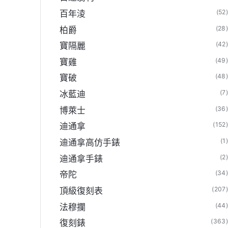
(52
百年淩
(28
柏爵
(42
寶隔麗
(49
寶雞
(48
寶破
(7
冰藍迪
(36
博萊士
(152
迪通拿
(1
迪通拿高仿手錶
(2
迪通拿手錶
(34
帝陀
(207
頂級復刻表
(44
法穆攔
(363
復刻錶