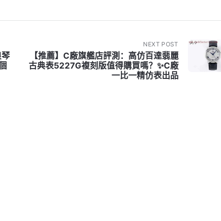
NEXT POST
浪琴
【推薦】C廠旗艦店評測：高仿百達翡麗
個
古典表5227G複刻版值得購買嗎？✨C廠
一比一精仿表出品