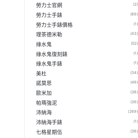
(2
勞力士官網
(89
勞力士手錶
(1
勞力士手錶價格
(43
理茶德米勒
(52
綠水鬼
(1
綠水鬼復刻錶
(1
綠水鬼手錶
(34
美杜
(49
諾莫思
(38
歐米加
(36
帕瑪強泥
(269
沛納海
(1
沛納海手錶
(36
七格星期伍