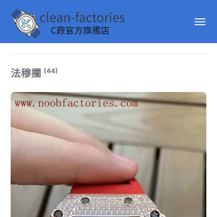
(44)
法穆攔