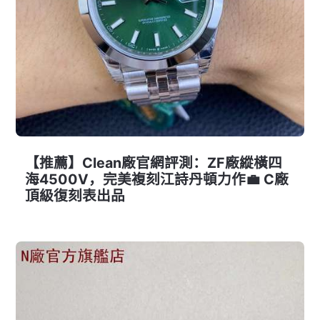
【推薦】Clean廠官網評測：ZF廠縱橫四
海4500V，完美複刻江詩丹頓力作💼 C廠
頂級復刻表出品