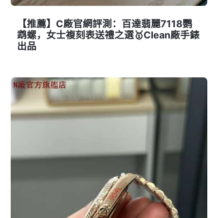
【推薦】C廠官網評測：百達翡麗7118鹦
鹉螺，女士複刻表送禮之選🥇Clean廠手錶
出品