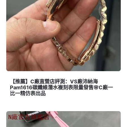
【推薦】C廠直營店評測：VS廠沛納海
Pam1616碳纖維潛水複刻表限量發售🌸C廠一
比一精仿表出品