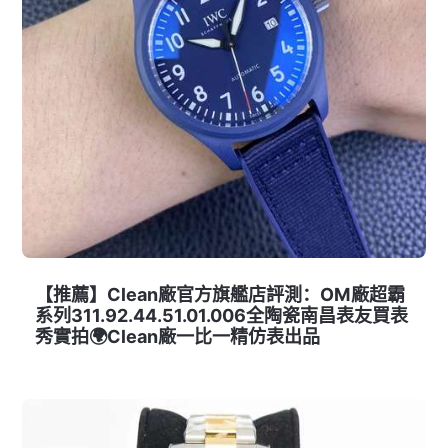
【推薦】Clean廠官方旗艦店評測：OM廠超霸
系列311.92.44.51.01.006全陶瓷南昌表友買表
秀實拍🌍Clean廠一比一精仿表出品