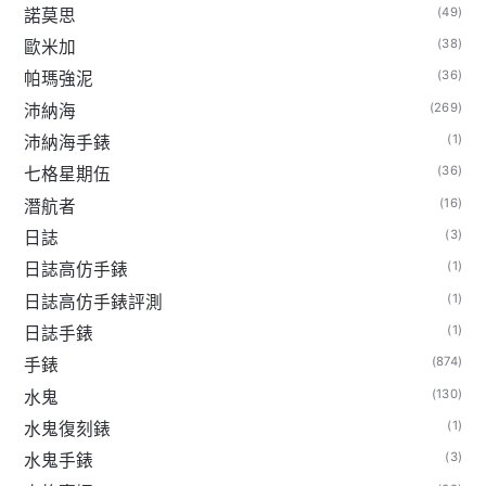
(49)
諾莫思
(38)
歐米加
(36)
帕瑪強泥
(269)
沛納海
(1)
沛納海手錶
(36)
七格星期伍
(16)
潛航者
(3)
日誌
(1)
日誌高仿手錶
(1)
日誌高仿手錶評測
(1)
日誌手錶
(874)
手錶
(130)
水鬼
(1)
水鬼復刻錶
(3)
水鬼手錶