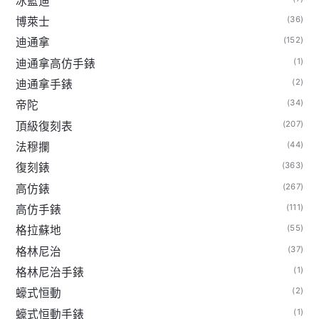
冰藍迪
(36)
博萊士
(152)
迪通拿
(1)
迪通拿高仿手錶
(2)
迪通拿手錶
(34)
帝陀
(207)
頂級復刻表
(44)
法穆攔
(363)
復刻錶
(267)
高仿錶
(111)
高仿手錶
(55)
格拉蘇地
(37)
格林尼治
(1)
格林尼治手錶
(2)
蠔式恒動
(1)
蠔式恒動手錶