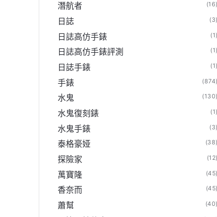
(16
潛航者
(3
日誌
(1
日誌高仿手錶
(1
日誌高仿手錶評測
(1
日誌手錶
(874
手錶
(130
水鬼
(1
水鬼復刻錶
(3
水鬼手錶
(38
泰格豪娅
(12
探險家
(45
萬寶隆
(45
香奈而
(40
蕭幫