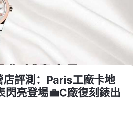
營店評測：Paris工廠卡地
閃亮登場💼C廠復刻錶出