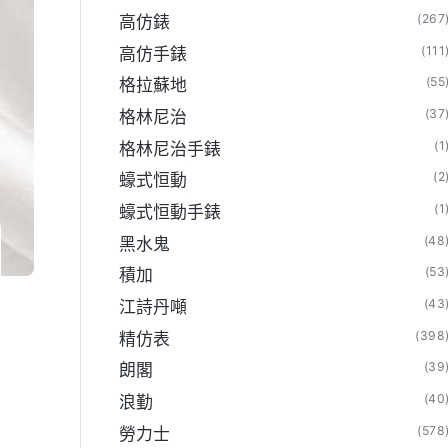
(267
高仿錶
(111
高仿手錶
(55
格拉蘇地
(37
格林尼治
(1
格林尼治手錶
(2
蠔式恒動
(1
蠔式恒動手錶
(48
黑水鬼
(53
積加
(43
江詩丹噸
(398
精仿表
(39
朗閣
(40
浪勤
(578
勞力士