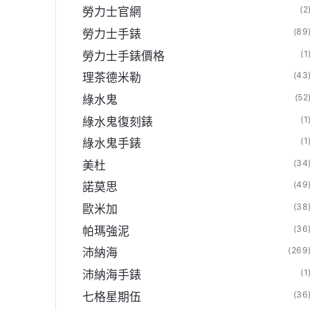
(2
勞力士官網
(89
勞力士手錶
(1
勞力士手錶價格
(43
理茶德米勒
(52
綠水鬼
(1
綠水鬼復刻錶
(1
綠水鬼手錶
(34
美杜
(49
諾莫思
(38
歐米加
(36
帕瑪強泥
(269
沛納海
(1
沛納海手錶
(36
七格星期伍