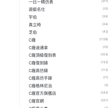
(211
一比一精仿表
(10
遊艇名仕
(36
宇伯
(34
真立時
(42
芝伯
(1128
C廠
(10
C廠迪通拿
(104
C廠頂級復刻表
(132
C廠復刻錶
(112
C廠高仿錶
(11
C廠高仿手錶
(2
C廠格林尼治
(242
C廠官方旗艦店
(231
C廠官網
(4