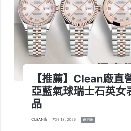
【推薦】Clean廠直
亞藍氣球瑞士石英女表
品
CLEAN廠
六月 13, 2025
復刻錶