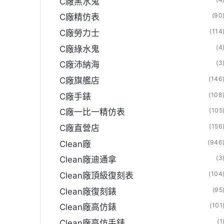
C廠黑水鬼
(90
C廠精仿表
(114
C廠勞力士
(4
C廠綠水鬼
(3
C廠沛納海
(146
C廠旗艦店
(108
C廠手錶
(105
C廠一比一精仿表
(156
C廠直營店
(946
Clean廠
(3
Clean廠迪通拿
(104
Clean廠頂級復刻表
(95
Clean廠復刻錶
(101
Clean廠高仿錶
(1
Clean廠高仿手錶