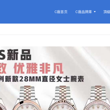
C廠首页
C廠品牌庫
頂