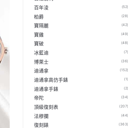
(52
百年淩
(28
柏爵
(42
寶隔麗
(49
寶雞
(48
寶破
(7
冰藍迪
(36
博萊士
(152
迪通拿
(1
迪通拿高仿手錶
(2
迪通拿手錶
(34
帝陀
(207
頂級復刻表
(44
法穆攔
(363
復刻錶