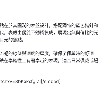
點在於其圓潤的表盤設計，搭配獨特的藍色指針和
代。表殼由優質不銹鋼製成，展現出無與倫比的光
目光的焦點。
流暢的線條與適度的厚度，確保了佩戴時的舒適
錶在準確性上有著卓越的表現，適合日常佩戴或場
tch?v=3bKxkxfgiZI[/embed]