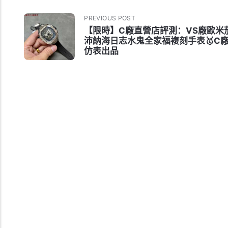
PREVIOUS POST
【限時】C廠直營店評測：VS廠歐米
沛納海日志水鬼全家福複刻手表🥇C
仿表出品