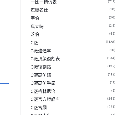
(211
一比一精仿表
(10
遊艇名仕
(36
宇伯
(34
真立時
(42
芝伯
(1128
C廠
(10
C廠迪通拿
(104
C廠頂級復刻表
(132
C廠復刻錶
(112
C廠高仿錶
(11
C廠高仿手錶
(2
C廠格林尼治
(242
C廠官方旗艦店
(231
C廠官網
(4