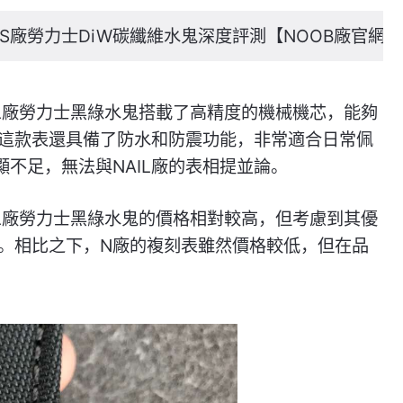
S廠勞力士DiW碳纖維水鬼深度評測【NOOB廠官網】
IL廠勞力士黑綠水鬼搭載了高精度的機械機芯，能夠
這款表還具備了防水和防震功能，非常適合日常佩
不足，無法與NAIL廠的表相提並論。
IL廠勞力士黑綠水鬼的價格相對較高，但考慮到其優
。相比之下，N廠的複刻表雖然價格較低，但在品