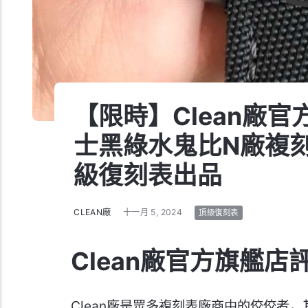
【限時】Clean廠官
士黑綠水鬼比N廠複刻
級復刻表出品
CLEAN廠
十一月 5, 2024
頂級復刻表
Clean廠官方旗艦店
Clean廠是眾多複刻表廠商中的佼佼者