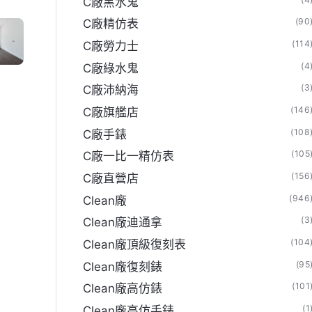
C廠黑水鬼
(90
C廠精仿表
(114
C廠勞力士
(4
C廠綠水鬼
(3
C廠沛納海
(146
C廠旗艦店
(108
C廠手錶
(105
C廠一比一精仿表
(156
C廠直營店
(946
Clean廠
(3
Clean廠迪通拿
(104
Clean廠頂級復刻表
(95
Clean廠復刻錶
(101
Clean廠高仿錶
(1
Clean廠高仿手錶