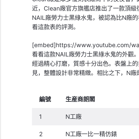
近，Clean廠官方旗艦店推出了一款頂
NAIL廠勞力士黑綠水鬼，被認為比N廠
看這款表的評測。
[embed]https://www.youtube.co
看看這款NAIL廠勞力士黑綠水鬼的外
經過精心打磨，質感十分出色。表盤上的
見，整體設計非常精緻。相比之下，N廠
編號
生産商朗閣
1
N工廠
2
N工廠一比一精仿錶