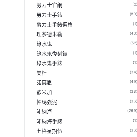
(2
勞力士官網
(89
勞力士手錶
(1
勞力士手錶價格
(43
理茶德米勒
(52
綠水鬼
(1
綠水鬼復刻錶
(1
綠水鬼手錶
(34
美杜
(49
諾莫思
(38
歐米加
(36
帕瑪強泥
(269
沛納海
(1
沛納海手錶
(36
七格星期伍