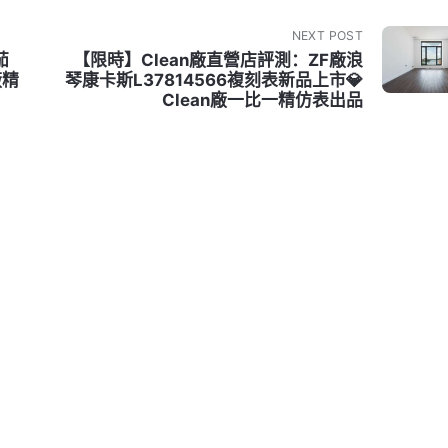
NEXT POST
茄
【限時】Clean廠直營店評測：ZF廠浪
廠精
琴康卡斯L37814566複刻表新品上市💎
Clean廠一比一精仿表出品