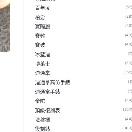
(52
百年淩
(28
柏爵
(42
寶隔麗
(49
寶雞
(48
寶破
(7
冰藍迪
(36
博萊士
(152
迪通拿
(1
迪通拿高仿手錶
(2
迪通拿手錶
(34
帝陀
(207
頂級復刻表
(44
法穆攔
(363
復刻錶