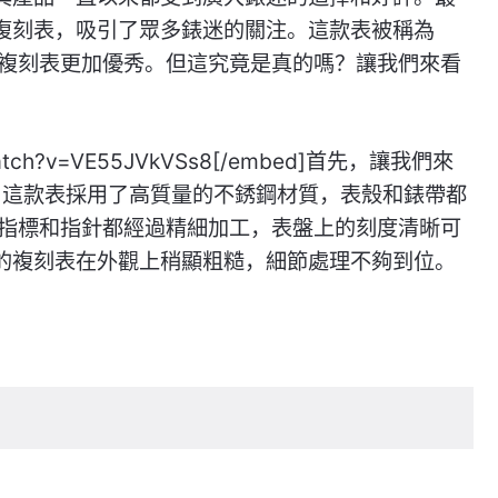
級復刻表，吸引了眾多錶迷的關注。這款表被稱為
的複刻表更加優秀。但這究竟是真的嗎？讓我們來看
m/watch?v=VE55JVkVSs8[/embed]首先，讓我們來
觀。這款表採用了高質量的不銹鋼材質，表殼和錶帶都
指標和指針都經過精細加工，表盤上的刻度清晰可
的複刻表在外觀上稍顯粗糙，細節處理不夠到位。