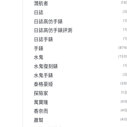
(16
潛航者
(3
日誌
(1
日誌高仿手錶
(1
日誌高仿手錶評測
(1
日誌手錶
(874
手錶
(130
水鬼
(1
水鬼復刻錶
(3
水鬼手錶
(38
泰格豪娅
(12
探險家
(45
萬寶隆
(45
香奈而
(40
蕭幫