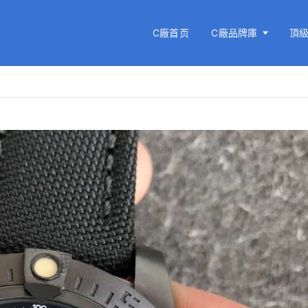
C廠首页
C廠品牌庫
頂