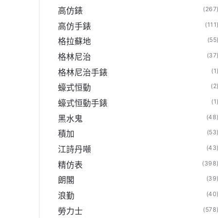
(267
高仿錶
(111
高仿手錶
(55
格拉蘇地
(37
格林尼治
(1
格林尼治手錶
(2
蠔式恒動
(1
蠔式恒動手錶
(48
黑水鬼
(53
積加
(43
江詩丹噸
(398
精仿表
(39
朗閣
(40
浪勤
(578
勞力士