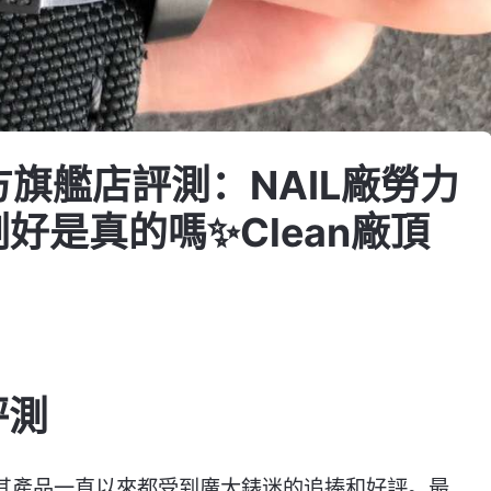
方旗艦店評測：NAIL廠勞力
好是真的嗎✨Clean廠頂
評測
，其產品一直以來都受到廣大錶迷的追捧和好評。最