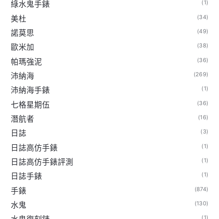
(1)
綠水鬼手錶
(34)
美杜
(49)
諾莫思
(38)
歐米加
(36)
帕瑪強泥
(269)
沛納海
(1)
沛納海手錶
(36)
七格星期伍
(16)
潛航者
(3)
日誌
(1)
日誌高仿手錶
(1)
日誌高仿手錶評測
(1)
日誌手錶
(874)
手錶
(130)
水鬼
(1)