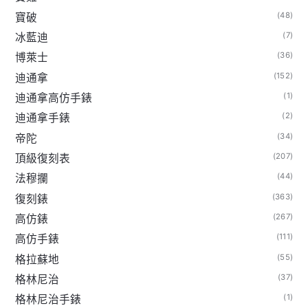
(48)
寶破
(7)
冰藍迪
(36)
博萊士
(152)
迪通拿
(1)
迪通拿高仿手錶
(2)
迪通拿手錶
(34)
帝陀
(207)
頂級復刻表
(44)
法穆攔
(363)
復刻錶
(267)
高仿錶
(111)
高仿手錶
(55)
格拉蘇地
(37)
格林尼治
(1)
格林尼治手錶