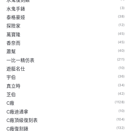
水鬼復刻錶
(3)
水鬼手錶
(38)
泰格豪娅
(12)
探險家
(45)
萬寶隆
(45)
香奈而
(40)
蕭幫
(211)
一比一精仿表
(10)
遊艇名仕
(36)
宇伯
(34)
真立時
(42)
芝伯
(1128)
C廠
(10)
C廠迪通拿
(104)
C廠頂級復刻表
(132)
C廠復刻錶