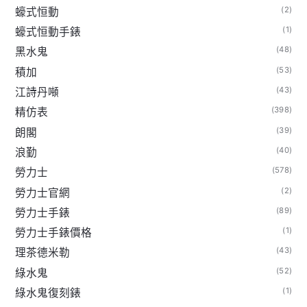
(2)
蠔式恒動
(1)
蠔式恒動手錶
(48)
黑水鬼
(53)
積加
(43)
江詩丹噸
(398)
精仿表
(39)
朗閣
(40)
浪勤
(578)
勞力士
(2)
勞力士官網
(89)
勞力士手錶
(1)
勞力士手錶價格
(43)
理茶德米勒
(52)
綠水鬼
(1)
綠水鬼復刻錶