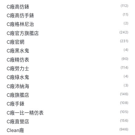
(112)
C廠高仿錶
(11)
C廠高仿手錶
(2)
C廠格林尼治
(242)
C廠官方旗艦店
(231)
C廠官網
(4)
C廠黑水鬼
(90)
C廠精仿表
(114)
C廠勞力士
(4)
C廠綠水鬼
(3)
C廠沛納海
(146)
C廠旗艦店
(108)
C廠手錶
(105)
C廠一比一精仿表
(156)
C廠直營店
(946)
Clean廠