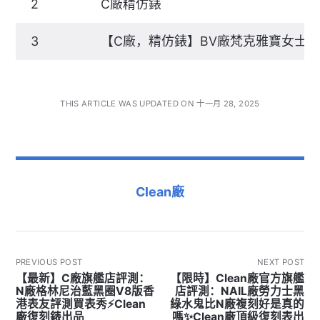
2
C廠精仿錶
3
【C廠，精仿錶】BV廠梵克雅寶女士手
THIS ARTICLE WAS UPDATED ON 十一月 28, 2025
Clean廠
PREVIOUS POST
NEXT POST
【最新】C廠旗艦店評測：
【限時】Clean廠官方旗艦
N廠格林尼治藍黑圈V8版香
店評測：NAIL廠勞力士黑
港表友評測買表秀⚡Clean
綠水鬼比N廠複刻好是真的
廠復刻錶出品
嗎✨Clean廠頂級復刻表出