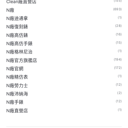
(155)
Clean廠直營店
(693)
N廠
(1)
N廠迪通拿
(28)
N廠復刻錶
(16)
N廠高仿錶
(15)
N廠高仿手錶
(1)
N廠格林尼治
(194)
N廠官方旗艦店
(172)
N廠官網
(1)
N廠精仿表
(12)
N廠勞力士
(2)
N廠沛納海
(12)
N廠手錶
(1)
N廠直營店