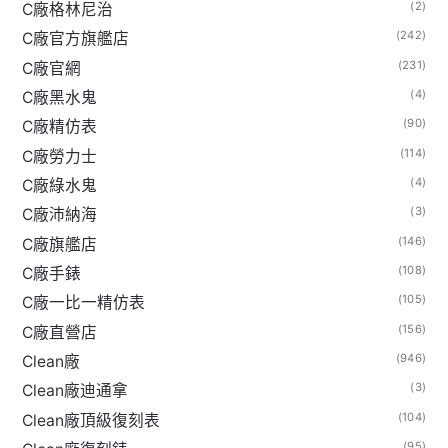
(2)
C廠格林尼治
(242)
C廠官方旗艦店
(231)
C廠官網
(4)
C廠黑水鬼
(90)
C廠精仿表
(114)
C廠勞力士
(4)
C廠綠水鬼
(3)
C廠沛納海
(146)
C廠旗艦店
(108)
C廠手錶
(105)
C廠一比一精仿表
(156)
C廠直營店
(946)
Clean廠
(3)
Clean廠迪通拿
(104)
Clean廠頂級復刻表
(95)