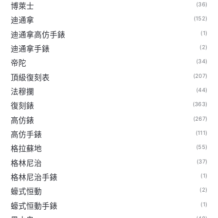
(36)
博萊士
(152)
迪通拿
(1)
迪通拿高仿手錶
(2)
迪通拿手錶
(34)
帝陀
(207)
頂級復刻表
(44)
法穆攔
(363)
復刻錶
(267)
高仿錶
(111)
高仿手錶
(55)
格拉蘇地
(37)
格林尼治
(1)
格林尼治手錶
(2)
蠔式恒動
(1)
蠔式恒動手錶