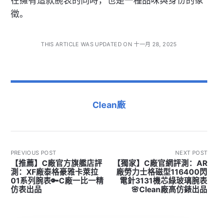
在擁有這款腕表的同時，也是一種品味與身份的象
徵。
THIS ARTICLE WAS UPDATED ON 十一月 28, 2025
Clean廠
PREVIOUS POST
NEXT POST
【推薦】C廠官方旗艦店評
【獨家】C廠官網評測：AR
測：XF廠泰格豪雅卡萊拉
廠勞力士格磁型116400閃
01系列腕表🔑C廠一比一精
電針3131機芯綠玻璃腕表
仿表出品
🌸Clean廠高仿錶出品