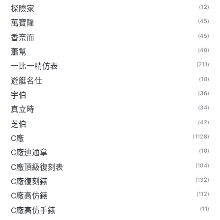
(12)
探險家
(45)
萬寶隆
(45)
香奈而
(40)
蕭幫
(211)
一比一精仿表
(10)
遊艇名仕
(36)
宇伯
(34)
真立時
(42)
芝伯
(1128)
C廠
(10)
C廠迪通拿
(104)
C廠頂級復刻表
(132)
C廠復刻錶
(112)
C廠高仿錶
(11)
C廠高仿手錶