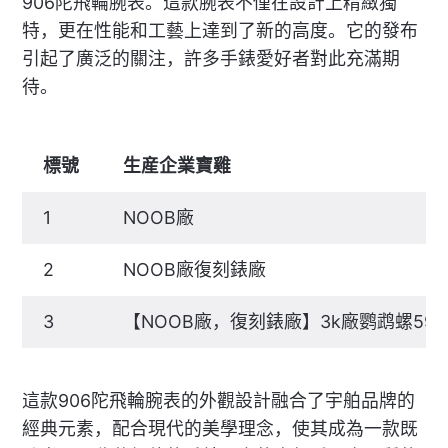
906陀飛輪腕表。這款腕表不僅在設計上精緻獨
特，更在性能和工藝上達到了新的高度。它的發布
引起了廣泛的關注，許多手錶愛好者對此充滿期
待。
標號
生産企業寶雞
1
NOOB廠
2
NOOB廠復刻錶廠
3
【NOOB廠，復刻錶廠】3k廠鹦鹉螺5
這款906陀飛輪腕表的外觀設計融合了宇舶品牌的
經典元素，配合現代的美學理念，使其成為一款既