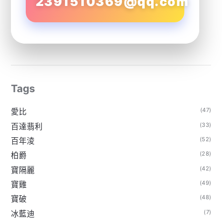
2391510369@qq.com
Tags
(47)
愛比
(33)
百達翡利
(52)
百年淩
(28)
柏爵
(42)
寶隔麗
(49)
寶雞
(48)
寶破
(7)
冰藍迪