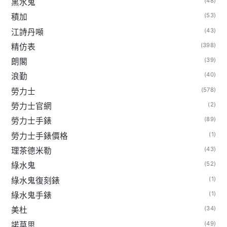
(48)
黑水鬼
(53)
積加
(43)
江詩丹噸
(398)
精仿表
(39)
朗閣
(40)
浪勤
(578)
勞力士
(2)
勞力士官網
(89)
勞力士手錶
(1)
勞力士手錶價格
(43)
理茶德米勒
(52)
綠水鬼
(1)
綠水鬼復刻錶
(1)
綠水鬼手錶
(34)
美杜
(49)
諾莫思