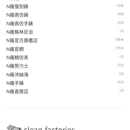
(28)
N廠復刻錶
(16)
N廠高仿錶
(15)
N廠高仿手錶
(1)
N廠格林尼治
(194)
N廠官方旗艦店
(172)
N廠官網
(1)
N廠精仿表
(12)
N廠勞力士
(2)
N廠沛納海
(12)
N廠手錶
(1)
N廠直營店