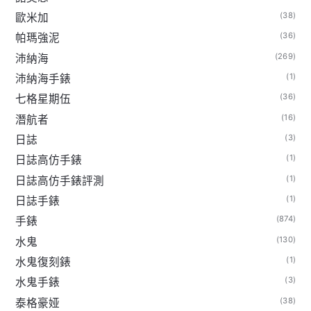
(38)
歐米加
(36)
帕瑪強泥
(269)
沛納海
(1)
沛納海手錶
(36)
七格星期伍
(16)
潛航者
(3)
日誌
(1)
日誌高仿手錶
(1)
日誌高仿手錶評測
(1)
日誌手錶
(874)
手錶
(130)
水鬼
(1)
水鬼復刻錶
(3)
水鬼手錶
(38)
泰格豪娅