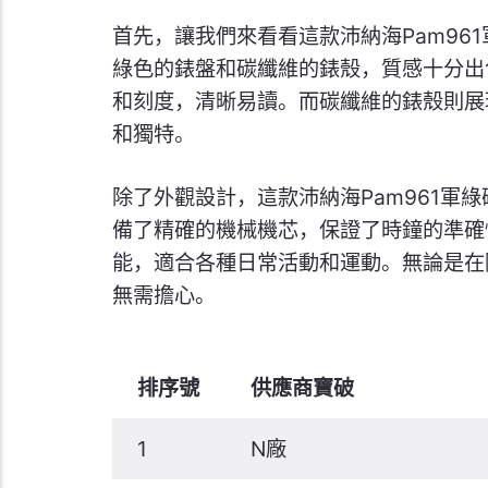
首先，讓我們來看看這款沛納海Pam96
綠色的錶盤和碳纖維的錶殼，質感十分出
和刻度，清晰易讀。而碳纖維的錶殼則展
和獨特。
除了外觀設計，這款沛納海Pam961軍
備了精確的機械機芯，保證了時鐘的準確
能，適合各種日常活動和運動。無論是在
無需擔心。
排序號
供應商寶破
1
N廠