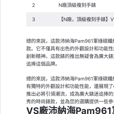
2
N廠頂級複刻手錶
3
【N廠，頂級複刻手錶】V
總的來說，這款沛納海Pam961軍綠碳
款。它不僅具有出色的外觀設計和功能性能
創新精神。這款錶的推出無疑會為廣大錶
追捧這個品牌。
總的來說，這款沛納海Pam961軍綠碳
有獨特的外觀設計和功能性能，還展現了C
推出必將引領潮流，成為廣大錶迷追捧的
秀的時尚錶款，並為您的選購提供一些參
VS廠沛納海Pam9