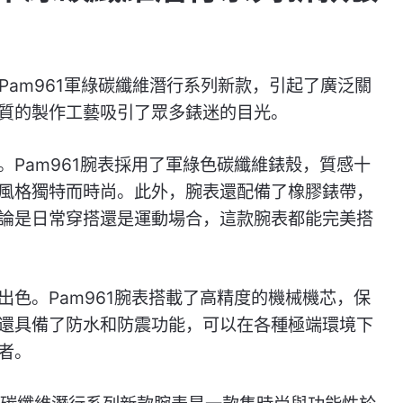
海Pam961軍綠碳纖維潛行系列新款，引起了廣泛關
質的製作工藝吸引了眾多錶迷的目光。
Pam961腕表採用了軍綠色碳纖維錶殼，質感十
風格獨特而時尚。此外，腕表還配備了橡膠錶帶，
論是日常穿搭還是運動場合，這款腕表都能完美搭
色。Pam961腕表搭載了高精度的機械機芯，保
還具備了防水和防震功能，可以在各種極端環境下
者。