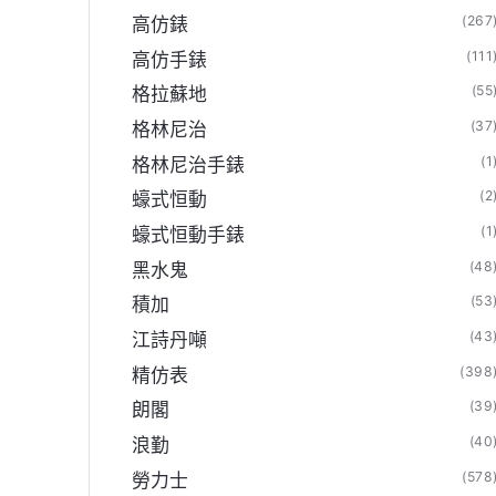
(267
高仿錶
(111
高仿手錶
(55
格拉蘇地
(37
格林尼治
(1
格林尼治手錶
(2
蠔式恒動
(1
蠔式恒動手錶
(48
黑水鬼
(53
積加
(43
江詩丹噸
(398
精仿表
(39
朗閣
(40
浪勤
(578
勞力士