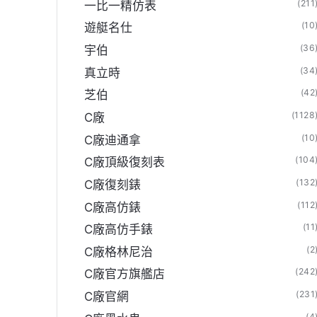
(211
一比一精仿表
(10
遊艇名仕
(36
宇伯
(34
真立時
(42
芝伯
(1128
C廠
(10
C廠迪通拿
(104
C廠頂級復刻表
(132
C廠復刻錶
(112
C廠高仿錶
(11
C廠高仿手錶
(2
C廠格林尼治
(242
C廠官方旗艦店
(231
C廠官網
(4