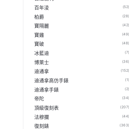
(52
百年淩
(28
柏爵
(42
寶隔麗
(49
寶雞
(48
寶破
(7
冰藍迪
(36
博萊士
(152
迪通拿
(1
迪通拿高仿手錶
(2
迪通拿手錶
(34
帝陀
(207
頂級復刻表
(44
法穆攔
(363
復刻錶