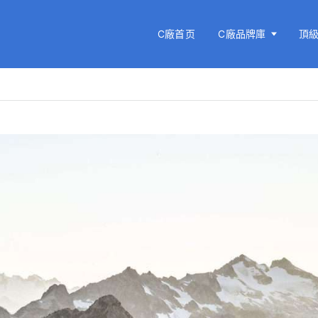
C廠首页
C廠品牌庫
頂