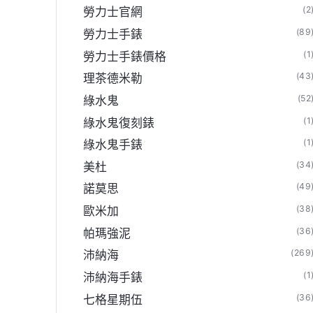
(2
勞力士官網
(89
勞力士手錶
(1
勞力士手錶價格
(43
理茶德米勒
(52
綠水鬼
(1
綠水鬼復刻錶
(1
綠水鬼手錶
(34
美杜
(49
諾莫思
(38
歐米加
(36
帕瑪強泥
(269
沛納海
(1
沛納海手錶
(36
七格星期伍