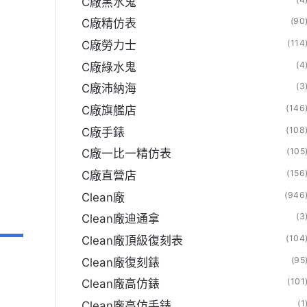
C廠黑水鬼
(90
C廠精仿表
(114
C廠勞力士
(4
C廠綠水鬼
(3
C廠沛納海
(146
C廠旗艦店
(108
C廠手錶
(105
C廠一比一精仿表
(156
C廠直營店
(946
Clean廠
(3
Clean廠迪通拿
(104
Clean廠頂級復刻表
(95
Clean廠復刻錶
(101
Clean廠高仿錶
(1
Clean廠高仿手錶