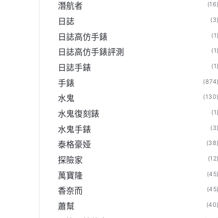
(16
潛航者
(3
日誌
【N廠官方旗艦店】
(1
日誌高仿手錶
(1
日誌高仿手錶評測
(1
日誌手錶
(874
手錶
(130
水鬼
(1
水鬼復刻錶
(3
水鬼手錶
(38
泰格豪娅
(12
探險家
(45
萬寶隆
(45
香奈而
(40
蕭幫