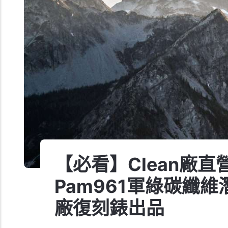
【必看】Clean廠
Pam961軍綠碳纖維潛
廠復刻錶出品