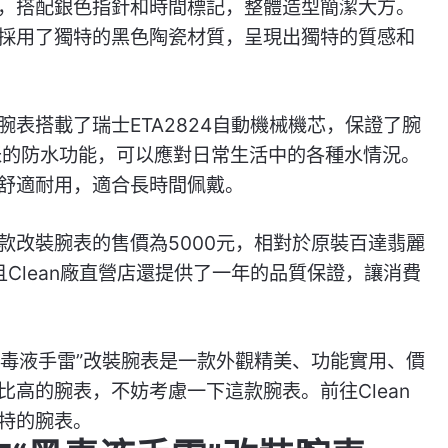
，搭配銀色指針和時間標記，整體造型簡潔大方。
採用了獨特的黑色陶瓷材質，呈現出獨特的質感和
表搭載了瑞士ETA2824自動機械機芯，保證了腕
米的防水功能，可以應對日常生活中的各種水情況。
舒適耐用，適合長時間佩戴。
款改裝腕表的售價為5000元，相對於原裝百達翡麗
且Clean廠直營店還提供了一年的品質保證，讓消費
“黑毒液手雷”改裝腕表是一款外觀精美、功能實用、價
高的腕表，不妨考慮一下這款腕表。前往Clean
特的腕表。