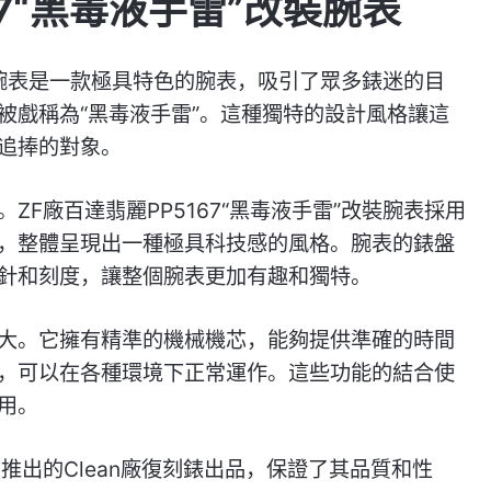
67“黑毒液手雷”改裝腕表
改裝腕表是一款極具特色的腕表，吸引了眾多錶迷的目
被戲稱為“黑毒液手雷”。這種獨特的設計風格讓這
追捧的對象。
F廠百達翡麗PP5167“黑毒液手雷”改裝腕表採用
，整體呈現出一種極具科技感的風格。腕表的錶盤
針和刻度，讓整個腕表更加有趣和獨特。
大。它擁有精準的機械機芯，能夠提供準確的時間
，可以在各種環境下正常運作。這些功能的結合使
用。
推出的Clean廠復刻錶出品，保證了其品質和性