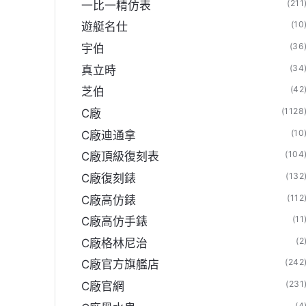
(211
一比一精仿表
(10
遊艇名仕
(36
宇伯
(34
真立時
(42
芝伯
(1128
C廠
(10
C廠迪通拿
(104
C廠頂級復刻表
(132
C廠復刻錶
(112
C廠高仿錶
(11
C廠高仿手錶
(2
C廠格林尼治
(242
C廠官方旗艦店
(231
C廠官網
(4