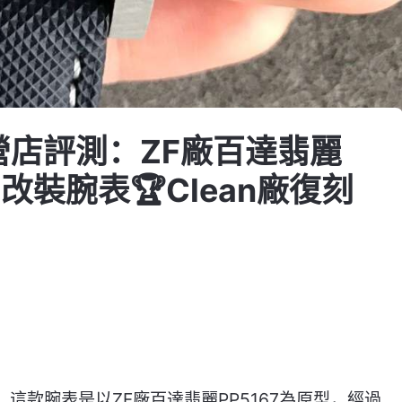
直營店評測：ZF廠百達翡麗
”改裝腕表🏆Clean廠復刻
，這款腕表是以ZF廠百達翡麗PP5167為原型，經過