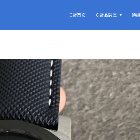
C廠首页
C廠品牌庫
頂