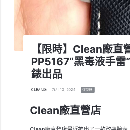
【限時】Clean廠
PP5167“黑毒液手雷
錶出品
CLEAN廠
九月 13, 2024
復刻錶
Clean廠直營店
Clean廠直營店最近推出了一款改裝腕表