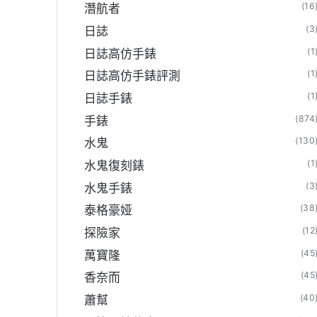
(16
潛航者
(3
日誌
(1
日誌高仿手錶
(1
日誌高仿手錶評測
(1
日誌手錶
(874
手錶
(130
水鬼
(1
水鬼復刻錶
(3
水鬼手錶
(38
泰格豪娅
(12
探險家
(45
萬寶隆
(45
香奈而
(40
蕭幫