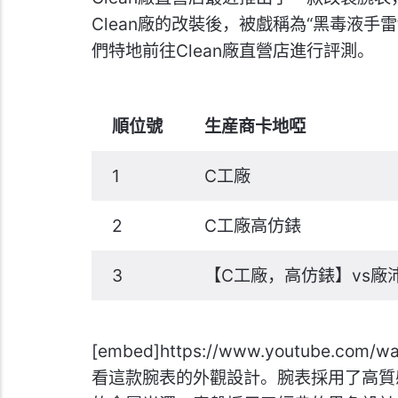
Clean廠的改裝後，被戲稱為“黑毒液
們特地前往Clean廠直營店進行評測。
順位號
生産商卡地啞
1
C工廠
2
C工廠高仿錶
3
【C工廠，高仿錶】vs廠
[embed]https://www.youtube.com
看這款腕表的外觀設計。腕表採用了高質