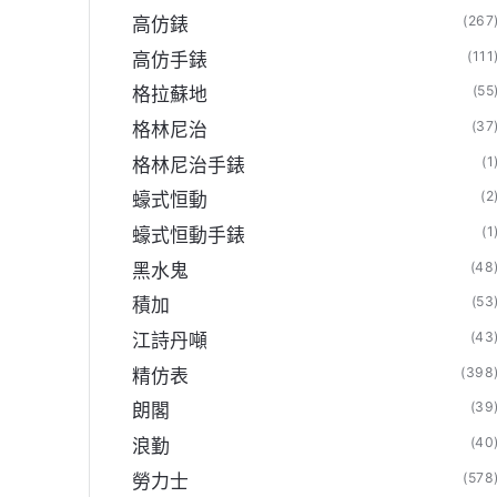
(267
高仿錶
(111
高仿手錶
(55
格拉蘇地
(37
格林尼治
(1
格林尼治手錶
(2
蠔式恒動
(1
蠔式恒動手錶
(48
黑水鬼
(53
積加
(43
江詩丹噸
】
(398
精仿表
(39
朗閣
(40
浪勤
(578
勞力士