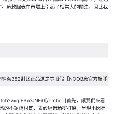
手雷”。這款腕表在市場上引起了相當大的關注，因此我
沛納海382對比正品還是壹眼假【NOOB廠官方旗艦店
/watch?v=glF6xeJNEi0[/embed]首先，讓我們來看
感的不銹鋼材質，表殼經過精密打磨，呈現出閃亮