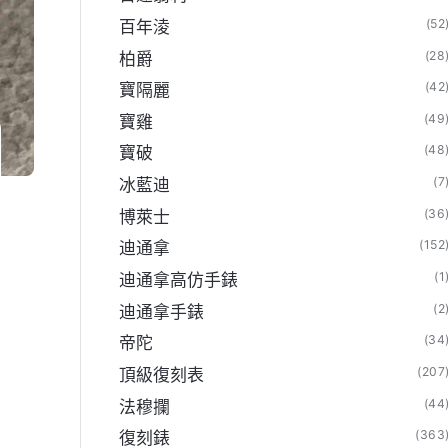
(52
百年淩
(28
柏爵
(42
寶隔麗
(49
寶雞
(48
寶破
(7
冰藍迪
(36
博萊士
(152
迪通拿
(1
迪通拿高仿手錶
(2
迪通拿手錶
(34
帝陀
(207
頂級復刻表
(44
法穆攔
(363
復刻錶