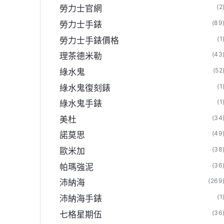
(2
勞力士官網
(89
勞力士手錶
(1
勞力士手錶價格
(43
理茶德米勒
(52
綠水鬼
(1
綠水鬼復刻錶
(1
綠水鬼手錶
(34
美杜
(49
諾莫思
(38
歐米加
(36
帕瑪強泥
(269
沛納海
(1
沛納海手錶
(36
七格星期伍