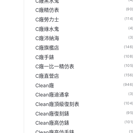
C廠黑水鬼
(90
C廠精仿表
(114
C廠勞力士
(4
C廠綠水鬼
(3
C廠沛納海
(146
C廠旗艦店
(108
C廠手錶
(105
C廠一比一精仿表
(156
C廠直營店
(946
Clean廠
(3
Clean廠迪通拿
(104
Clean廠頂級復刻表
(95
Clean廠復刻錶
(101
Clean廠高仿錶
(1
Clean廠高仿手錶