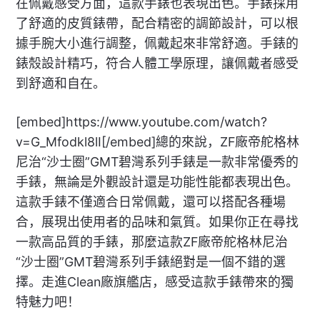
在佩戴感受方面，這款手錶也表現出色。手錶採用
了舒適的皮質錶帶，配合精密的調節設計，可以根
據手腕大小進行調整，佩戴起來非常舒適。手錶的
錶殼設計精巧，符合人體工學原理，讓佩戴者感受
到舒適和自在。
[embed]https://www.youtube.com/watch?
v=G_Mfodkl8lI[/embed]總的來說，ZF廠帝舵格林
尼治“沙士圈”GMT碧灣系列手錶是一款非常優秀的
手錶，無論是外觀設計還是功能性能都表現出色。
這款手錶不僅適合日常佩戴，還可以搭配各種場
合，展現出使用者的品味和氣質。如果你正在尋找
一款高品質的手錶，那麼這款ZF廠帝舵格林尼治
“沙士圈”GMT碧灣系列手錶絕對是一個不錯的選
擇。走進Clean廠旗艦店，感受這款手錶帶來的獨
特魅力吧！