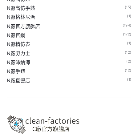
(15)
N廠高仿手錶
(1)
N廠格林尼治
(194)
N廠官方旗艦店
(172)
N廠官網
(1)
N廠精仿表
(12)
N廠勞力士
(2)
N廠沛納海
(12)
N廠手錶
(1)
N廠直營店