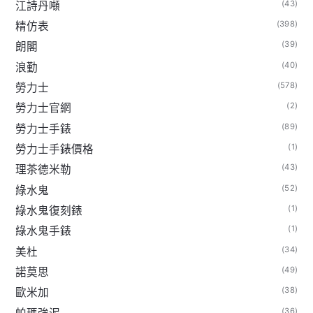
(43)
江詩丹噸
(398)
精仿表
(39)
朗閣
(40)
浪勤
(578)
勞力士
(2)
勞力士官網
(89)
勞力士手錶
(1)
勞力士手錶價格
(43)
理茶德米勒
(52)
綠水鬼
(1)
綠水鬼復刻錶
(1)
綠水鬼手錶
(34)
美杜
(49)
諾莫思
(38)
歐米加
(36)