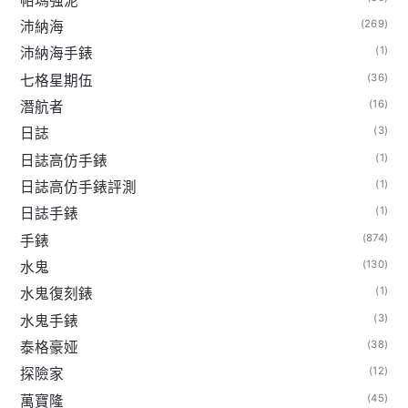
帕瑪強泥
(269)
沛納海
(1)
沛納海手錶
(36)
七格星期伍
(16)
潛航者
(3)
日誌
(1)
日誌高仿手錶
(1)
日誌高仿手錶評測
(1)
日誌手錶
(874)
手錶
(130)
水鬼
(1)
水鬼復刻錶
(3)
水鬼手錶
(38)
泰格豪娅
(12)
探險家
(45)
萬寶隆