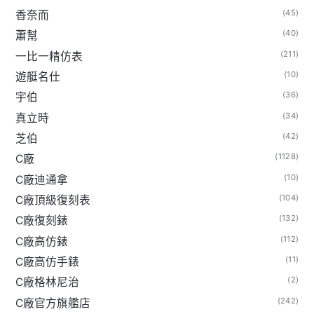
(45)
香奈而
(40)
蕭幫
(211)
一比一精仿表
(10)
遊艇名仕
(36)
宇伯
(34)
真立時
(42)
芝伯
(1128)
C廠
(10)
C廠迪通拿
(104)
C廠頂級復刻表
(132)
C廠復刻錶
(112)
C廠高仿錶
(11)
C廠高仿手錶
(2)
C廠格林尼治
(242)
C廠官方旗艦店