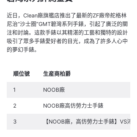
近日，Clean廠旗艦店推出了最新的ZF廠帝舵格林
尼治“沙士圈”GMT碧灣系列手錶，引起了廣泛的關
注和討論。這款手錶以其精湛的工藝和獨特的設計
吸引了眾多手錶愛好者的目光，成為了許多人心中
的夢幻手錶。
順位號
生産商柏爵
1
NOOB廠
2
NOOB廠高仿勞力士手錶
3
【NOOB廠，高仿勞力士手錶】VS沛納