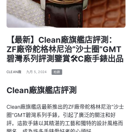
【最新】Clean廠旗艦店評測：
ZF廠帝舵格林尼治“沙士圈”GMT
碧灣系列評測鑒賞🛠C廠手錶出品
CLEAN廠
九月 5, 2024
柏爵
Clean廠旗艦店評測
Clean廠旗艦店最新推出的ZF廠帝舵格林尼治“沙士
圈”GMT碧灣系列手錶，引起了廣泛的關注和好
評。這款手錶以其精湛的工藝和獨特的設計風格而
聞名，成為許多手錶愛好者的心頭好。