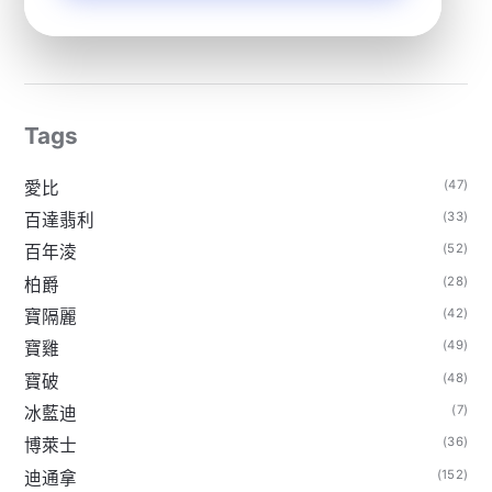
Tags
(47)
愛比
(33)
百達翡利
(52)
百年淩
(28)
柏爵
(42)
寶隔麗
(49)
寶雞
(48)
寶破
(7)
冰藍迪
(36)
博萊士
(152)
迪通拿