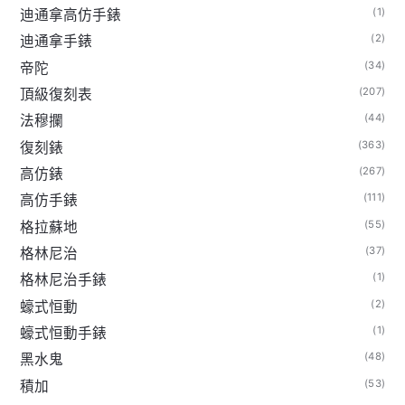
(1)
迪通拿高仿手錶
(2)
迪通拿手錶
(34)
帝陀
(207)
頂級復刻表
(44)
法穆攔
(363)
復刻錶
(267)
高仿錶
(111)
高仿手錶
(55)
格拉蘇地
(37)
格林尼治
(1)
格林尼治手錶
(2)
蠔式恒動
(1)
蠔式恒動手錶
(48)
黑水鬼
(53)
積加