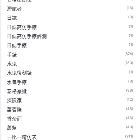
(16)
潛航者
(3)
日誌
(1)
日誌高仿手錶
(1)
日誌高仿手錶評測
(1)
日誌手錶
(874)
手錶
(130)
水鬼
(1)
水鬼復刻錶
(3)
水鬼手錶
(38)
泰格豪娅
(12)
探險家
(45)
萬寶隆
(45)
香奈而
(40)
蕭幫
(211)
一比一精仿表