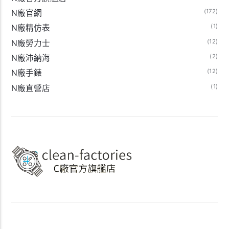
(172)
N廠官網
(1)
N廠精仿表
(12)
N廠勞力士
(2)
N廠沛納海
(12)
N廠手錶
(1)
N廠直營店