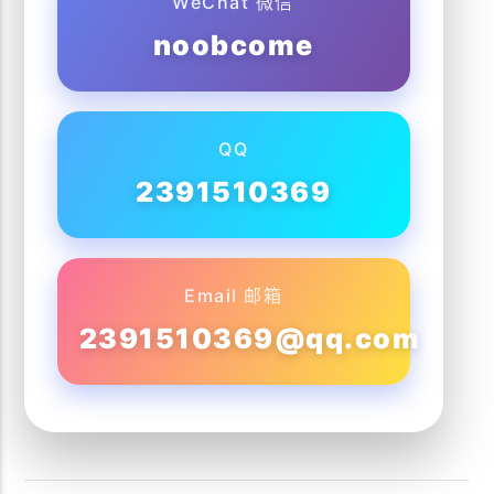
WeChat 微信
noobcome
QQ
2391510369
Email 邮箱
2391510369@qq.com