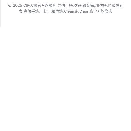
© 2025 C廠,C廠官方旗艦店,高仿手錶,仿錶,復刻錶,精仿錶,頂級復刻
表,高仿手錶,一比一精仿錶,Clean廠,Clean廠官方旗艦店