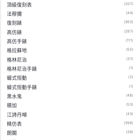
(207)
頂級復刻表
(44)
法穆攔
(363)
復刻錶
(267)
高仿錶
(111)
高仿手錶
(55)
格拉蘇地
(37)
格林尼治
(1)
格林尼治手錶
(2)
蠔式恒動
(1)
蠔式恒動手錶
(48)
黑水鬼
(53)
積加
(43)
江詩丹噸
(398)
精仿表
(39)
朗閣