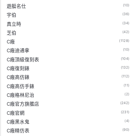
(10)
遊艇名仕
(36)
宇伯
(34)
真立時
(42)
芝伯
(1128)
C廠
(10)
C廠迪通拿
(104)
C廠頂級復刻表
(132)
C廠復刻錶
(112)
C廠高仿錶
(11)
C廠高仿手錶
(2)
C廠格林尼治
(242)
C廠官方旗艦店
(231)
C廠官網
(4)
C廠黑水鬼
(90)
C廠精仿表