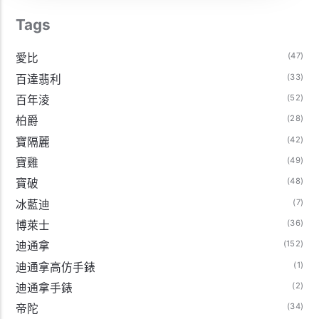
Tags
(47)
愛比
(33)
百達翡利
(52)
百年淩
(28)
柏爵
(42)
寶隔麗
(49)
寶雞
(48)
寶破
(7)
冰藍迪
(36)
博萊士
(152)
迪通拿
(1)
迪通拿高仿手錶
(2)
迪通拿手錶
(34)
帝陀