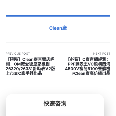
Clean廠
PREVIOUS POST
NEXT POST
【限時】Clean廠直營店評
【必看】C廠官網評測：
測：OM廠愛彼皇家橡樹
PPF鋼表王VC縱橫四海
26320/26331計時表V2版
4500V複刻5100壹體機
上市🎀C廠手錶出品
⚡Clean廠高仿錶出品
快速咨询