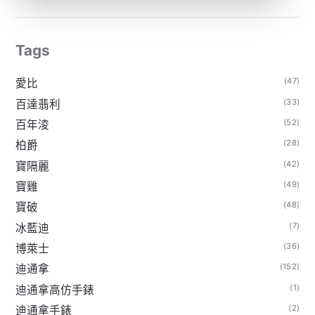
Tags
(47)
愛比
(33)
百達翡利
(52)
百年淩
(28)
柏爵
(42)
寶隔麗
(49)
寶雞
(48)
寶破
(7)
冰藍迪
(36)
博萊士
(152)
迪通拿
(1)
迪通拿高仿手錶
(2)
迪通拿手錶