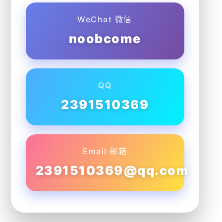
WeChat 微信
noobcome
QQ
2391510369
Email 邮箱
2391510369@qq.com