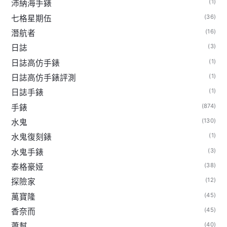
(1)
沛納海手錶
(36)
七格星期伍
(16)
潛航者
(3)
日誌
(1)
日誌高仿手錶
(1)
日誌高仿手錶評測
(1)
日誌手錶
(874)
手錶
(130)
水鬼
(1)
水鬼復刻錶
(3)
水鬼手錶
(38)
泰格豪娅
(12)
探險家
(45)
萬寶隆
(45)
香奈而
(40)
蕭幫