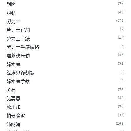
(39)
朗閣
(40)
浪勤
(578)
勞力士
(2)
勞力士官網
(89)
勞力士手錶
(1)
勞力士手錶價格
(43)
理茶德米勒
(52)
綠水鬼
(1)
綠水鬼復刻錶
(1)
綠水鬼手錶
(34)
美杜
(49)
諾莫思
(38)
歐米加
(36)
帕瑪強泥
(269)
沛納海