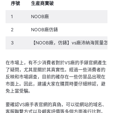
序號
生産商寶破
1
NOOB廠
2
NOOB廠仿錶
3
【NOOB廠，仿錶】vs廠沛納海質量怎
在市場上，有不少消費者對於VS廠的手錶官網產生
了疑問，尤其是關於其真實性。經過一些消費者的
反映和市場調查，目前的確存在一些仿冒品出現在
市面上。因此，建議大家在購買時要仔細辨認，避
免上當受騙。
要確認VS廠手表官網的真偽，可以從網站的域名、
客服聯繫方式以及顧客評價等多個方面進行比對。