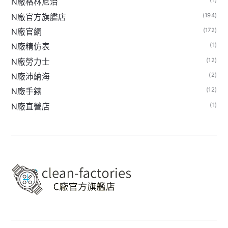
(1)
N廠格林尼治
(194)
N廠官方旗艦店
(172)
N廠官網
(1)
N廠精仿表
(12)
N廠勞力士
(2)
N廠沛納海
(12)
N廠手錶
(1)
N廠直營店