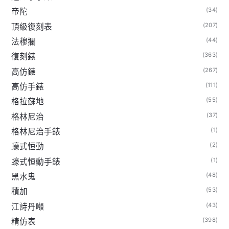
(34)
帝陀
(207)
頂級復刻表
(44)
法穆攔
(363)
復刻錶
(267)
高仿錶
(111)
高仿手錶
(55)
格拉蘇地
(37)
格林尼治
(1)
格林尼治手錶
(2)
蠔式恒動
(1)
蠔式恒動手錶
(48)
黑水鬼
(53)
積加
(43)
江詩丹噸
(398)
精仿表