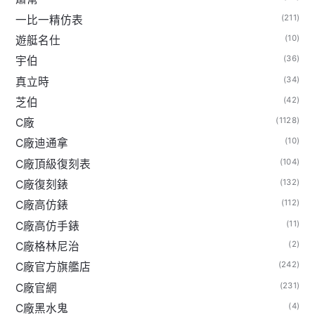
(211)
一比一精仿表
(10)
遊艇名仕
(36)
宇伯
(34)
真立時
(42)
芝伯
(1128)
C廠
(10)
C廠迪通拿
(104)
C廠頂級復刻表
(132)
C廠復刻錶
(112)
C廠高仿錶
(11)
C廠高仿手錶
(2)
C廠格林尼治
(242)
C廠官方旗艦店
(231)
C廠官網
(4)
C廠黑水鬼