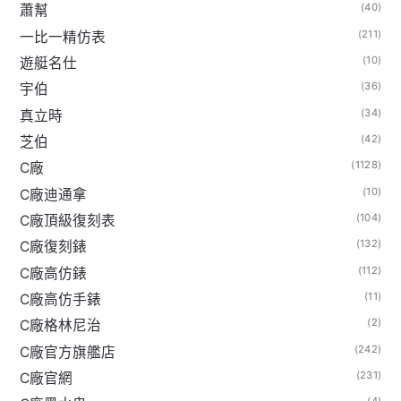
(40)
蕭幫
(211)
一比一精仿表
(10)
遊艇名仕
(36)
宇伯
(34)
真立時
(42)
芝伯
(1128)
C廠
(10)
C廠迪通拿
(104)
C廠頂級復刻表
(132)
C廠復刻錶
(112)
C廠高仿錶
(11)
C廠高仿手錶
(2)
C廠格林尼治
(242)
C廠官方旗艦店
(231)
C廠官網