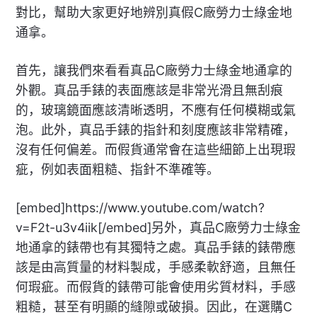
對比，幫助大家更好地辨別真假C廠勞力士綠金地
通拿。
首先，讓我們來看看真品C廠勞力士綠金地通拿的
外觀。真品手錶的表面應該是非常光滑且無刮痕
的，玻璃鏡面應該清晰透明，不應有任何模糊或氣
泡。此外，真品手錶的指針和刻度應該非常精確，
沒有任何偏差。而假貨通常會在這些細節上出現瑕
疵，例如表面粗糙、指針不準確等。
[embed]https://www.youtube.com/watch?
v=F2t-u3v4iik[/embed]另外，真品C廠勞力士綠金
地通拿的錶帶也有其獨特之處。真品手錶的錶帶應
該是由高質量的材料製成，手感柔軟舒適，且無任
何瑕疵。而假貨的錶帶可能會使用劣質材料，手感
粗糙，甚至有明顯的縫隙或破損。因此，在選購C