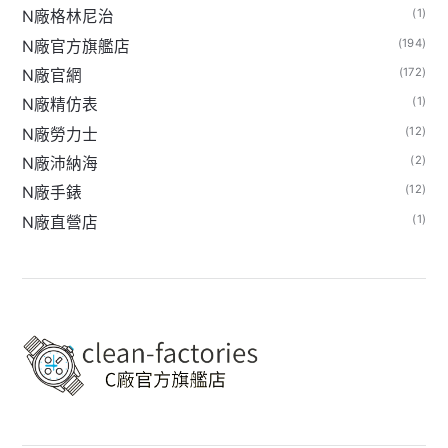
(1)
N廠格林尼治
(194)
N廠官方旗艦店
(172)
N廠官網
(1)
N廠精仿表
(12)
N廠勞力士
(2)
N廠沛納海
(12)
N廠手錶
(1)
N廠直營店