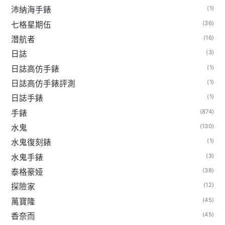
(1)
沛納海手錶
(36)
七格星期伍
(16)
潛航者
(3)
日誌
(1)
日誌高仿手錶
(1)
日誌高仿手錶評測
(1)
日誌手錶
(874)
手錶
(130)
水鬼
(1)
水鬼復刻錶
(3)
水鬼手錶
(38)
泰格豪娅
(12)
探險家
(45)
萬寶隆
(45)
香奈而