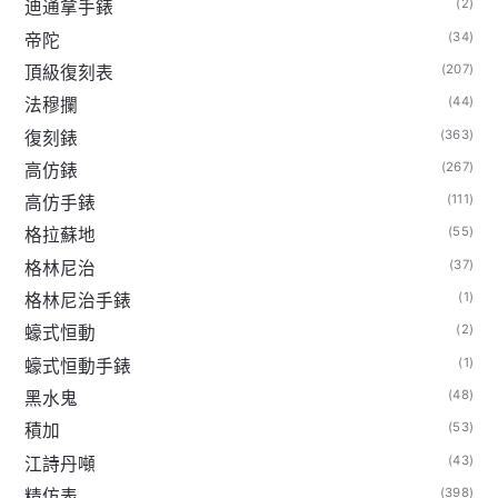
(2)
迪通拿手錶
(34)
帝陀
(207)
頂級復刻表
(44)
法穆攔
(363)
復刻錶
(267)
高仿錶
(111)
高仿手錶
(55)
格拉蘇地
(37)
格林尼治
(1)
格林尼治手錶
(2)
蠔式恒動
(1)
蠔式恒動手錶
(48)
黑水鬼
(53)
積加
(43)
江詩丹噸
(398)
精仿表