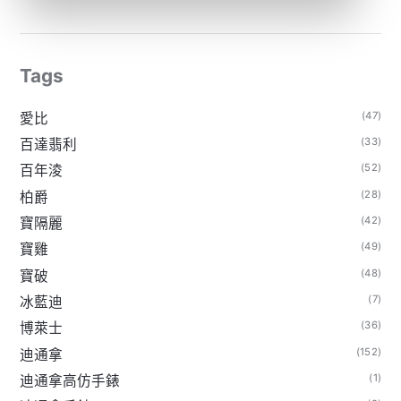
Tags
(47)
愛比
(33)
百達翡利
(52)
百年淩
(28)
柏爵
(42)
寶隔麗
(49)
寶雞
(48)
寶破
(7)
冰藍迪
(36)
博萊士
(152)
迪通拿
(1)
迪通拿高仿手錶