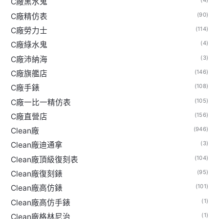
(4)
C廠黑水鬼
(90)
C廠精仿表
(114)
C廠勞力士
(4)
C廠綠水鬼
(3)
C廠沛納海
(146)
C廠旗艦店
(108)
C廠手錶
(105)
C廠一比一精仿表
(156)
C廠直營店
(946)
Clean廠
(3)
Clean廠迪通拿
(104)
Clean廠頂級復刻表
(95)
Clean廠復刻錶
(101)
Clean廠高仿錶
(1)
Clean廠高仿手錶
(1)
Clean廠格林尼治