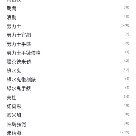
(39)
朗閣
(40)
浪勤
(578)
勞力士
(2)
勞力士官網
(89)
勞力士手錶
(1)
勞力士手錶價格
(43)
理茶德米勒
(52)
綠水鬼
(1)
綠水鬼復刻錶
(1)
綠水鬼手錶
(34)
美杜
(49)
諾莫思
(38)
歐米加
(36)
帕瑪強泥
(269)
沛納海