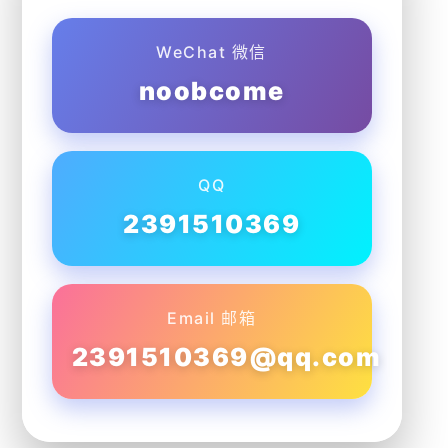
WeChat 微信
noobcome
QQ
2391510369
Email 邮箱
2391510369@qq.com