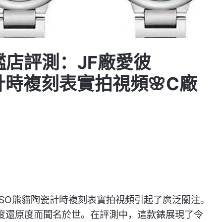
艦店評測：JF廠愛彼
計時複刻表實拍視頻🌸C廠
400SO熊貓陶瓷計時複刻表實拍視頻引起了廣泛關注。
度還原度而聞名於世。在評測中，這款錶展現了令