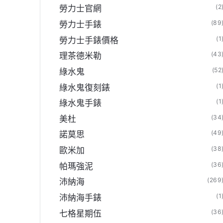
(2
勞力士官網
(89
勞力士手錶
(1
勞力士手錶價格
(43
理茶德米勒
(52
綠水鬼
(1
綠水鬼復刻錶
(1
綠水鬼手錶
(34
美杜
(49
諾莫思
(38
歐米加
(36
帕瑪強泥
(269
沛納海
(1
沛納海手錶
(36
七格星期伍