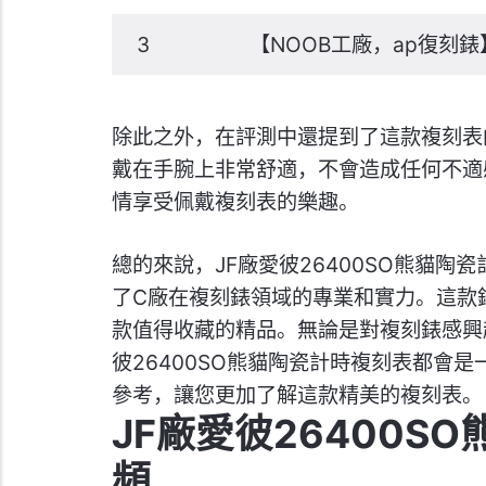
3
【NOOB工廠，ap復刻
除此之外，在評測中還提到了這款複刻表
戴在手腕上非常舒適，不會造成任何不適
情享受佩戴複刻表的樂趣。
總的來說，JF廠愛彼26400SO熊貓陶
了C廠在複刻錶領域的專業和實力。這款
款值得收藏的精品。無論是對複刻錶感興
彼26400SO熊貓陶瓷計時複刻表都會
參考，讓您更加了解這款精美的複刻表。
JF廠愛彼26400S
頻