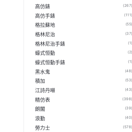
(267
高仿錶
(111
高仿手錶
(55
格拉蘇地
(37
格林尼治
(1
格林尼治手錶
(2
蠔式恒動
(1
蠔式恒動手錶
(48
黑水鬼
(53
積加
(43
江詩丹噸
(398
精仿表
(39
朗閣
(40
浪勤
(578
勞力士