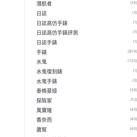
(16
潛航者
方旗艦店】
(3
日誌
(1
日誌高仿手錶
(1
日誌高仿手錶評測
(1
日誌手錶
(874
手錶
(130
水鬼
(1
水鬼復刻錶
(3
水鬼手錶
(38
泰格豪娅
(12
探險家
(45
萬寶隆
(45
香奈而
(40
蕭幫