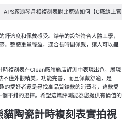
錶】APS廠浪琴月相複刻表對比原裝如何【C廠線上官
的舒適度和佩戴感受。錶帶的設計符合人體工學，
感。整體重量輕盈，適合長時間佩戴，讓人可以盡
瓷計時複刻表在Clean廠旗艦店評測中表現出色，展現
錶不僅外觀精美，功能完善，而且佩戴舒適，是一
趣的愛好者還是尋找高品質錶款的消費者，這款愛
是一個不錯的選擇。希望這篇評測能為您提供有價值的
O熊貓陶瓷計時複刻表實拍視