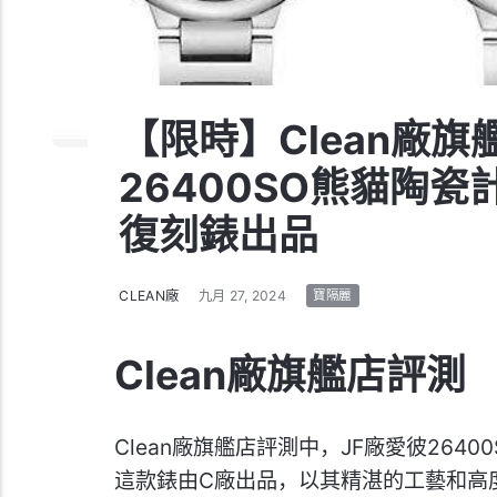
【限時】Clean廠旗
26400SO熊貓陶瓷
復刻錶出品
CLEAN廠
九月 27, 2024
寶隔麗
Clean廠旗艦店評測
Clean廠旗艦店評測中，JF廠愛彼26
這款錶由C廠出品，以其精湛的工藝和高