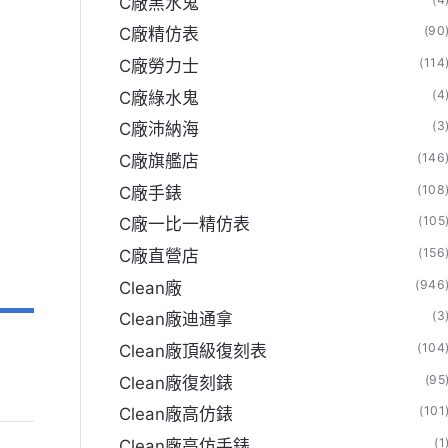
C廠黑水鬼
(90
C廠精仿表
(114
C廠勞力士
(4
C廠綠水鬼
(3
C廠沛納海
(146
C廠旗艦店
(108
C廠手錶
(105
C廠一比一精仿表
(156
C廠直營店
(946
Clean廠
(3
Clean廠迪通拿
(104
Clean廠頂級復刻表
(95
Clean廠復刻錶
(101
Clean廠高仿錶
(1
Clean廠高仿手錶