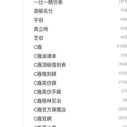
(211
一比一精仿表
(10
遊艇名仕
(36
宇伯
(34
真立時
(42
芝伯
(1128
C廠
(10
C廠迪通拿
(104
C廠頂級復刻表
(132
C廠復刻錶
(112
C廠高仿錶
(11
C廠高仿手錶
(2
C廠格林尼治
(242
C廠官方旗艦店
(231
C廠官網
(4