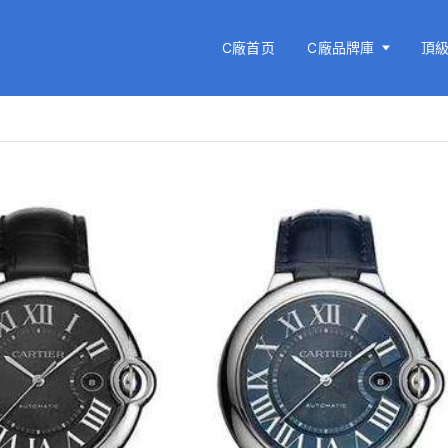
C廠首页
C廠品牌庫
頂