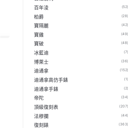
(52
百年淩
(28
柏爵
(42
寶隔麗
(49
寶雞
(48
寶破
(7
冰藍迪
(36
博萊士
(152
迪通拿
(1
迪通拿高仿手錶
(2
迪通拿手錶
(34
帝陀
(207
頂級復刻表
(44
法穆攔
(363
復刻錶