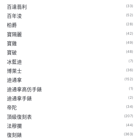
(33)
百達翡利
(52)
百年淩
(28)
柏爵
(42)
寶隔麗
(49)
寶雞
(48)
寶破
(7)
冰藍迪
(36)
博萊士
(152)
迪通拿
(1)
迪通拿高仿手錶
(2)
迪通拿手錶
(34)
帝陀
(207)
頂級復刻表
(44)
法穆攔
(363)
復刻錶