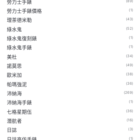
(89)
勞力士手錶
(1)
勞力士手錶價格
(43)
理茶德米勒
(52)
綠水鬼
(1)
綠水鬼復刻錶
(1)
綠水鬼手錶
(34)
美杜
(49)
諾莫思
(38)
歐米加
(36)
帕瑪強泥
(269)
沛納海
(1)
沛納海手錶
(36)
七格星期伍
(16)
潛航者
(3)
日誌
(1)
日誌高仿手錶