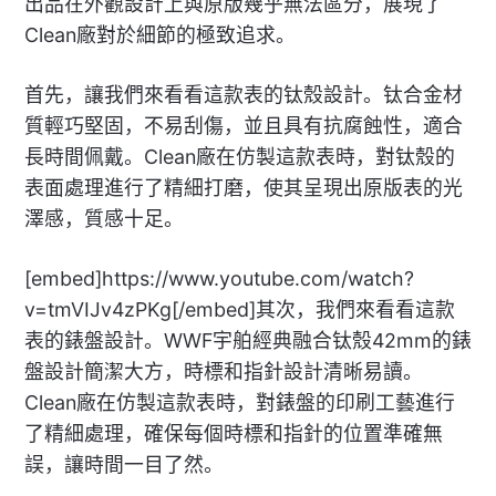
出品在外觀設計上與原版幾乎無法區分，展現了
Clean廠對於細節的極致追求。
首先，讓我們來看看這款表的钛殼設計。钛合金材
質輕巧堅固，不易刮傷，並且具有抗腐蝕性，適合
長時間佩戴。Clean廠在仿製這款表時，對钛殼的
表面處理進行了精細打磨，使其呈現出原版表的光
澤感，質感十足。
[embed]https://www.youtube.com/watch?
v=tmVIJv4zPKg[/embed]其次，我們來看看這款
表的錶盤設計。WWF宇舶經典融合钛殼42mm的錶
盤設計簡潔大方，時標和指針設計清晰易讀。
Clean廠在仿製這款表時，對錶盤的印刷工藝進行
了精細處理，確保每個時標和指針的位置準確無
誤，讓時間一目了然。