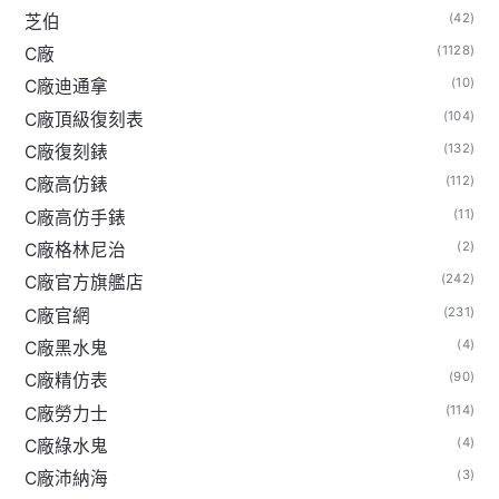
(42)
芝伯
(1128)
C廠
(10)
C廠迪通拿
(104)
C廠頂級復刻表
(132)
C廠復刻錶
(112)
C廠高仿錶
(11)
C廠高仿手錶
(2)
C廠格林尼治
(242)
C廠官方旗艦店
(231)
C廠官網
(4)
C廠黑水鬼
(90)
C廠精仿表
(114)
C廠勞力士
(4)
C廠綠水鬼
(3)
C廠沛納海