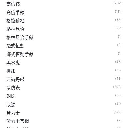
(267)
高仿錶
(111)
高仿手錶
(55)
格拉蘇地
(37)
格林尼治
(1)
格林尼治手錶
(2)
蠔式恒動
(1)
蠔式恒動手錶
(48)
黑水鬼
(53)
積加
(43)
江詩丹噸
(398)
精仿表
(39)
朗閣
(40)
浪勤
(578)
勞力士
(2)
勞力士官網