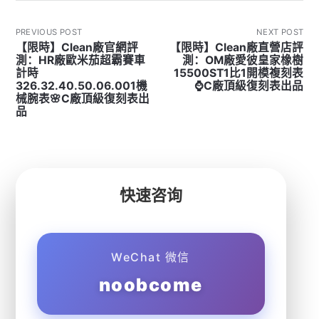
PREVIOUS POST
NEXT POST
【限時】Clean廠官網評
【限時】Clean廠直營店評
測：HR廠歐米茄超霸賽車
測：OM廠愛彼皇家橡樹
計時
15500ST1比1開模複刻表
326.32.40.50.06.001機
⌚C廠頂級復刻表出品
械腕表🌸C廠頂級復刻表出
品
快速咨询
WeChat 微信
noobcome