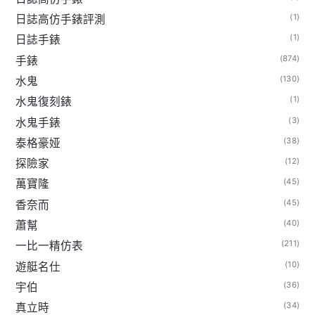
(1)
日誌高仿手錶評測
(1)
日誌手錶
(874)
手錶
(130)
水鬼
(1)
水鬼復刻錶
(3)
水鬼手錶
(38)
泰格豪娅
(12)
探險家
(45)
萬寶隆
(45)
香奈而
(40)
蕭幫
(211)
一比一精仿表
(10)
遊艇名仕
(36)
宇伯
(34)
真立時