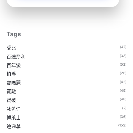
Tags
(47)
愛比
(33)
百達翡利
(52)
百年淩
(28)
柏爵
(42)
寶隔麗
(49)
寶雞
(48)
寶破
(7)
冰藍迪
(36)
博萊士
(152)
迪通拿