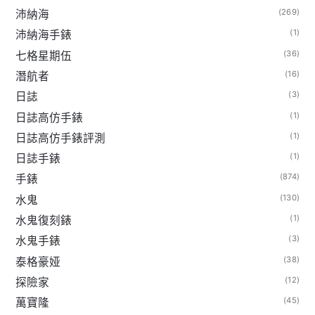
(269)
沛納海
(1)
沛納海手錶
(36)
七格星期伍
(16)
潛航者
(3)
日誌
(1)
日誌高仿手錶
(1)
日誌高仿手錶評測
(1)
日誌手錶
(874)
手錶
(130)
水鬼
(1)
水鬼復刻錶
(3)
水鬼手錶
(38)
泰格豪娅
(12)
探險家
(45)
萬寶隆