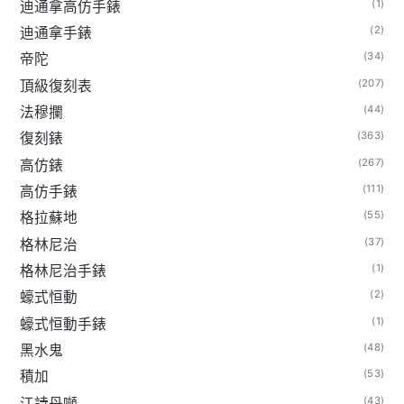
(1)
迪通拿高仿手錶
(2)
迪通拿手錶
(34)
帝陀
(207)
頂級復刻表
(44)
法穆攔
(363)
復刻錶
(267)
高仿錶
(111)
高仿手錶
(55)
格拉蘇地
(37)
格林尼治
(1)
格林尼治手錶
(2)
蠔式恒動
(1)
蠔式恒動手錶
(48)
黑水鬼
(53)
積加
(43)
江詩丹噸