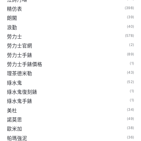
(398)
精仿表
(39)
朗閣
(40)
浪勤
(578)
勞力士
(2)
勞力士官網
(89)
勞力士手錶
(1)
勞力士手錶價格
(43)
理茶德米勒
(52)
綠水鬼
(1)
綠水鬼復刻錶
(1)
綠水鬼手錶
(34)
美杜
(49)
諾莫思
(38)
歐米加
(36)
帕瑪強泥