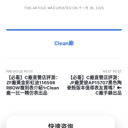
THIS ARTICLE WAS UPDATED ON 十一月 28, 2025
Clean廠
PREVIOUS POST
NEXT POST
【必看】C廠直營店評測：
【必看】C廠直營店評測：
ZF廠黃金彩虹迪116598
JF廠愛彼AP15707黑色陶
RBOW複刻表介紹✨Clean
瓷殼版本值得表友買嗎？🔑
廠一比一精仿表出品
C廠手錶出品
快速咨询