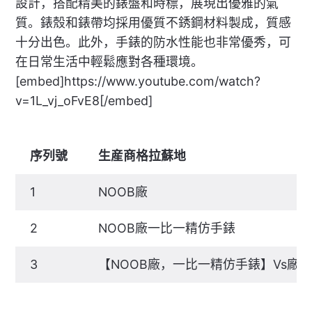
設計，搭配精美的錶盤和時標，展現出優雅的氣
質。錶殼和錶帶均採用優質不銹鋼材料製成，質感
十分出色。此外，手錶的防水性能也非常優秀，可
在日常生活中輕鬆應對各種環境。
[embed]https://www.youtube.com/watch?
v=1L_vj_oFvE8[/embed]
序列號
生産商格拉蘇地
1
NOOB廠
2
NOOB廠一比一精仿手錶
3
【NOOB廠，一比一精仿手錶】Vs廠