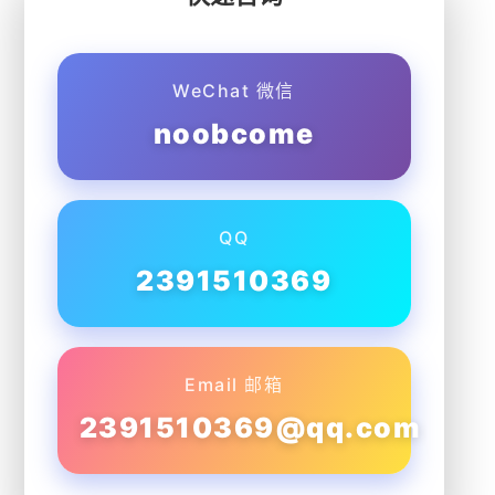
WeChat 微信
noobcome
QQ
2391510369
Email 邮箱
2391510369@qq.com