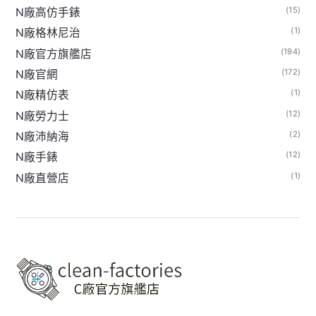
(15)
N廠高仿手錶
(1)
N廠格林尼治
(194)
N廠官方旗艦店
(172)
N廠官網
(1)
N廠精仿表
(12)
N廠勞力士
(2)
N廠沛納海
(12)
N廠手錶
(1)
N廠直營店