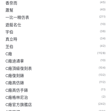
(45)
香奈而
(40)
蕭幫
(211)
一比一精仿表
(10)
遊艇名仕
(36)
宇伯
(34)
真立時
(42)
芝伯
(1128)
C廠
(10)
C廠迪通拿
(104)
C廠頂級復刻表
(132)
C廠復刻錶
(112)
C廠高仿錶
(11)
C廠高仿手錶
(2)
C廠格林尼治
(242)
C廠官方旗艦店