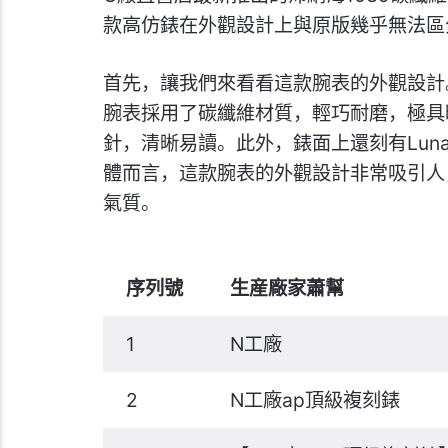
款高仿錶在外觀設計上與原版幾乎無法區
首先，讓我們來看看這款腕表的外觀設計。C
腕表採用了碳纖維材質，輕巧耐磨，極具
針，清晰易讀。此外，錶面上還刻有Lun
體而言，這款腕表的外觀設計非常吸引人
氣質。
序列號
生産廠家蕭幫
1
N工廠
2
N工廠ap頂級複刻錶