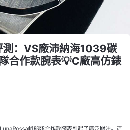
測：VS廠沛納海1039碳
帆船隊合作款腕表💡C廠高仿錶
LunaRossa帆船隊合作款腕表引起了廣泛關注。這