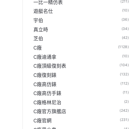
(211)
一比一精仿表
(10)
遊艇名仕
(36)
宇伯
(34)
真立時
(42)
芝伯
(1128)
C廠
(10)
C廠迪通拿
(104)
C廠頂級復刻表
(132)
C廠復刻錶
(112)
C廠高仿錶
(11)
C廠高仿手錶
(2)
C廠格林尼治
(242)
C廠官方旗艦店
(231)
C廠官網
(4)