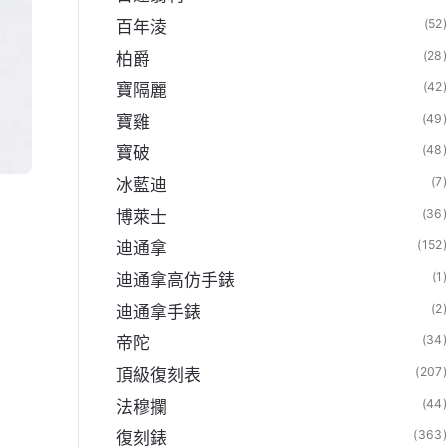
(52)
百年淩
(28)
柏爵
(42)
寶隔麗
(49)
寶雞
(48)
寶破
(7)
冰藍迪
(36)
博萊士
(152)
迪通拿
(1)
迪通拿高仿手錶
(2)
迪通拿手錶
(34)
帝陀
(207)
頂級復刻表
(44)
法穆攔
(363)
復刻錶