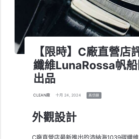
【限時】C廠直營店評
纖維LunaRossa
出品
CLEAN廠
十月 24, 2024
高仿錶
外觀設計
C廠直營店最新推出的沛納海1039碳纖維