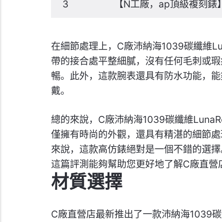
3
【N工廠，ap頂級複刻錶
在細節處理上，C廠沛納海1039碳纖維L
帶的接合處平整細膩，沒有任何毛刺或瑕
暢。此外，這款腕表還具有防水功能，能
戴。
總的來說，C廠沛納海1039碳纖維Lun
僅擁有時尚的外觀，還具有精湛的細節處
來說，這款高仿錶絕對是一個不錯的選擇
這篇評測能夠幫助您更好地了解C廠直營
材質選擇
C廠直營店最新推出了一款沛納海1039碳