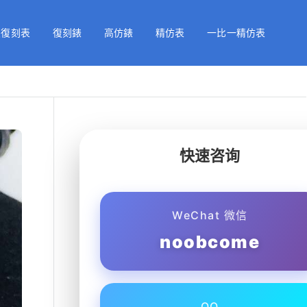
級復刻表
復刻錶
高仿錶
精仿表
一比一精仿表
快速咨询
WeChat 微信
noobcome
QQ