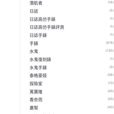
(16)
潛航者
(3)
日誌
(1)
日誌高仿手錶
(1)
日誌高仿手錶評測
(1)
日誌手錶
(874)
手錶
(130)
水鬼
(1)
水鬼復刻錶
(3)
水鬼手錶
(38)
泰格豪娅
(12)
探險家
(45)
萬寶隆
(45)
香奈而
(40)
蕭幫