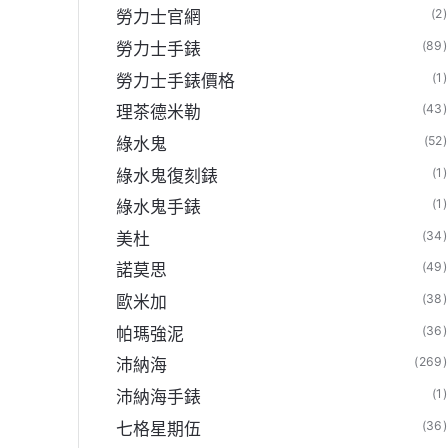
(2)
勞力士官網
(89)
勞力士手錶
(1)
勞力士手錶價格
(43)
理茶德米勒
(52)
綠水鬼
(1)
綠水鬼復刻錶
(1)
綠水鬼手錶
(34)
美杜
(49)
諾莫思
(38)
歐米加
(36)
帕瑪強泥
(269)
沛納海
(1)
沛納海手錶
(36)
七格星期伍