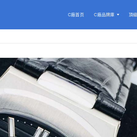
C廠首页
C廠品牌庫
頂