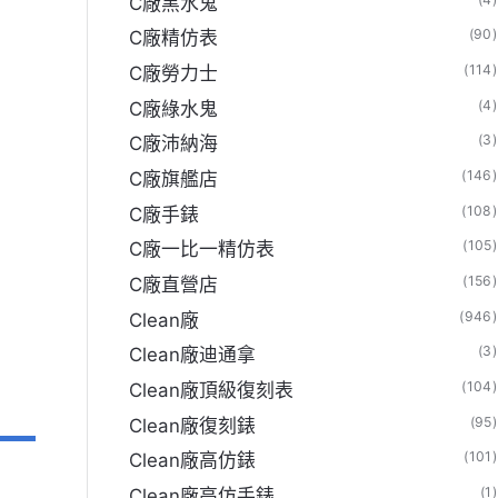
C廠黑水鬼
(90)
C廠精仿表
(114)
C廠勞力士
(4)
C廠綠水鬼
(3)
C廠沛納海
(146)
C廠旗艦店
(108)
C廠手錶
(105)
C廠一比一精仿表
(156)
C廠直營店
(946)
Clean廠
(3)
Clean廠迪通拿
(104)
Clean廠頂級復刻表
(95)
Clean廠復刻錶
(101)
Clean廠高仿錶
(1)
Clean廠高仿手錶