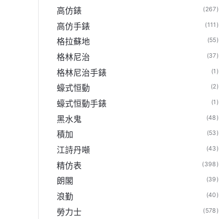
(267)
高仿錶
(111)
高仿手錶
(55)
格拉蘇地
(37)
格林尼治
(1)
格林尼治手錶
(2)
蠔式恒動
(1)
蠔式恒動手錶
(48)
黑水鬼
(53)
積加
(43)
江詩丹噸
(398)
精仿表
(39)
朗閣
(40)
浪勤
(578)
勞力士