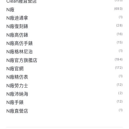
(155)
Clean廠直營店
(693)
N廠
(1)
N廠迪通拿
(28)
N廠復刻錶
(16)
N廠高仿錶
(15)
N廠高仿手錶
(1)
N廠格林尼治
(194)
N廠官方旗艦店
(172)
N廠官網
(1)
N廠精仿表
(12)
N廠勞力士
(2)
N廠沛納海
(12)
N廠手錶
(1)
N廠直營店