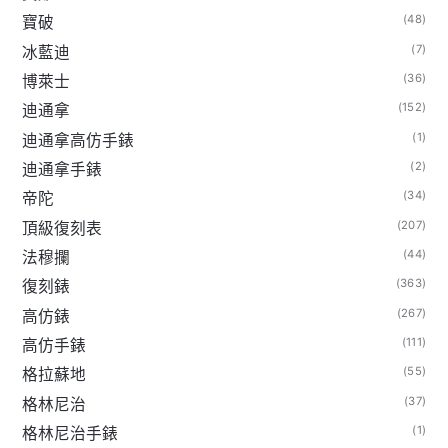
(48)
寶破
(7)
冰藍迪
(36)
博萊士
(152)
迪通拿
(1)
迪通拿高仿手錶
(2)
迪通拿手錶
(34)
帝陀
(207)
頂級復刻表
(44)
法穆攔
(363)
復刻錶
(267)
高仿錶
(111)
高仿手錶
(55)
格拉蘇地
(37)
格林尼治
(1)
格林尼治手錶