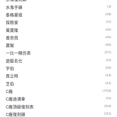
(3)
水鬼手錶
(38)
泰格豪娅
(12)
探險家
(45)
萬寶隆
(45)
香奈而
(40)
蕭幫
(211)
一比一精仿表
(10)
遊艇名仕
(36)
宇伯
(34)
真立時
(42)
芝伯
(1128)
C廠
(10)
C廠迪通拿
(104)
C廠頂級復刻表
(132)
C廠復刻錶