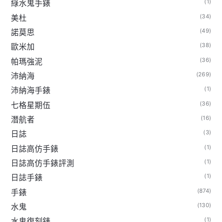
(1)
綠水鬼手錶
(34)
美杜
(49)
諾莫思
(38)
歐米加
(36)
帕瑪強泥
(269)
沛納海
(1)
沛納海手錶
(36)
七格星期伍
(16)
潛航者
(3)
日誌
(1)
日誌高仿手錶
(1)
日誌高仿手錶評測
(1)
日誌手錶
(874)
手錶
(130)
水鬼
(1)
水鬼復刻錶