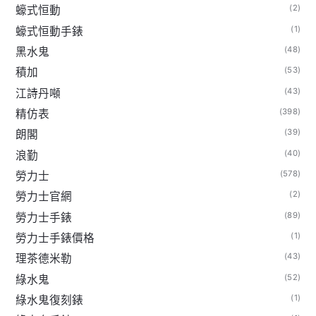
(2)
蠔式恒動
(1)
蠔式恒動手錶
(48)
黑水鬼
(53)
積加
(43)
江詩丹噸
(398)
精仿表
(39)
朗閣
(40)
浪勤
(578)
勞力士
(2)
勞力士官網
(89)
勞力士手錶
(1)
勞力士手錶價格
(43)
理茶德米勒
(52)
綠水鬼
(1)
綠水鬼復刻錶