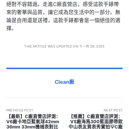
絕對不容錯過。走進C廠直營店，感受這款手錶帶
來的奢華與品質，讓它成為您生活中的一部分。無
論是自用還是送禮，這款手錶都會是一個絕佳的選
擇。
THIS ARTICLE WAS UPDATED ON 十一月 28, 2025
Clean廠
PREVIOUS POST
NEXT POST
【最新】C廠直營店評測：
【推薦】C廠直營店評測：
V6廠卡地亞藍氣球42mm
VS廠海馬300藍面膠帶款
36mm 33mm機械表對比
中山表友買表秀實拍💡C廠