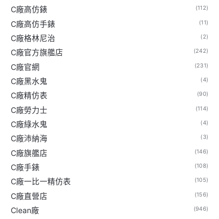
(112)
C廠高仿錶
(11)
C廠高仿手錶
(2)
C廠格林尼治
(242)
C廠官方旗艦店
(231)
C廠官網
(4)
C廠黑水鬼
(90)
C廠精仿表
(114)
C廠勞力士
(4)
C廠綠水鬼
(3)
C廠沛納海
(146)
C廠旗艦店
(108)
C廠手錶
(105)
C廠一比一精仿表
(156)
C廠直營店
(946)
Clean廠