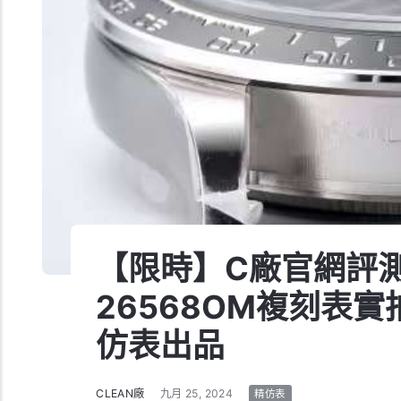
【限時】C廠官網評
26568OM複刻表實
仿表出品
CLEAN廠
九月 25, 2024
精仿表