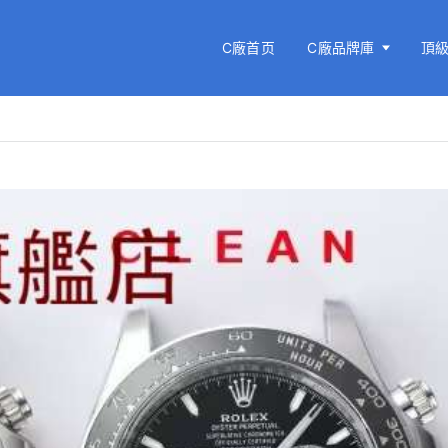
C廠首页
C廠品牌庫
頂