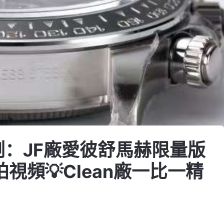
測：JF廠愛彼舒馬赫限量版
拍視頻💡Clean廠一比一精