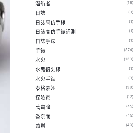
(16
潛航者
(3
日誌
(1
日誌高仿手錶
(1
日誌高仿手錶評測
(1
日誌手錶
(874
手錶
(130
水鬼
(1
水鬼復刻錶
(3
水鬼手錶
(38
泰格豪娅
(12
探險家
(45
萬寶隆
(45
香奈而
(40
蕭幫