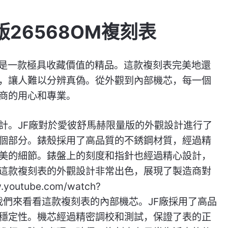
26568OM複刻表
刻表是一款極具收藏價值的精品。這款複刻表完美地還
，讓人難以分辨真偽。從外觀到內部機芯，每一個
商的用心和專業。
計。JF廠對於愛彼舒馬赫限量版的外觀設計進行了
個部分。錶殼採用了高品質的不銹鋼材質，經過精
美的細節。錶盤上的刻度和指針也經過精心設計，
這款複刻表的外觀設計非常出色，展現了製造商對
outube.com/watch?
接下來，讓我們來看看這款複刻表的內部機芯。JF廠採用了高品
穩定性。機芯經過精密調校和測試，保證了表的正