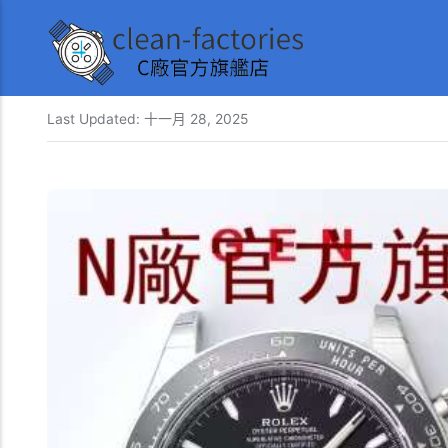
Last Updated:
十一月 28, 2025