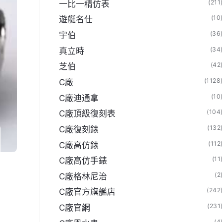
(211
一比一精仿表
(10
遊艇名仕
(36
宇伯
(34
真立時
(42
芝伯
(1128
C廠
(10
C廠迪通拿
(104
C廠頂級復刻表
(132
C廠復刻錶
(112
C廠高仿錶
(11
C廠高仿手錶
(2
C廠格林尼治
(242
C廠官方旗艦店
(231
C廠官網
(4