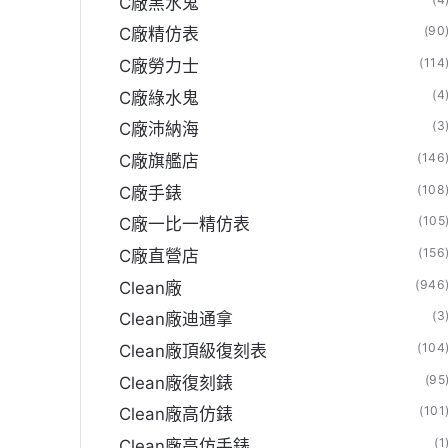
C廠黑水鬼
(90
C廠精仿表
(114
C廠勞力士
(4
C廠綠水鬼
(3
C廠沛納海
(146
C廠旗艦店
(108
C廠手錶
(105
C廠一比一精仿表
(156
C廠直營店
(946
Clean廠
(3
Clean廠迪通拿
(104
Clean廠頂級復刻表
(95
Clean廠復刻錶
(101
Clean廠高仿錶
(1
Clean廠高仿手錶