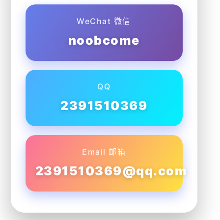
WeChat 微信
noobcome
QQ
2391510369
Email 邮箱
2391510369@qq.com