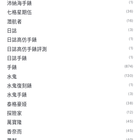
(1)
沛納海手錶
(36)
七格星期伍
(16)
潛航者
(3)
日誌
(1)
日誌高仿手錶
(1)
日誌高仿手錶評測
(1)
日誌手錶
(874)
手錶
(130)
水鬼
(1)
水鬼復刻錶
(3)
水鬼手錶
(38)
泰格豪娅
(12)
探險家
(45)
萬寶隆
(45)
香奈而
(40)