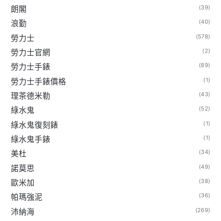
(39)
朗閣
(40)
浪勤
(578)
勞力士
(2)
勞力士官網
(89)
勞力士手錶
(1)
勞力士手錶價格
(43)
理茶德米勒
(52)
綠水鬼
(1)
綠水鬼復刻錶
(1)
綠水鬼手錶
(34)
美杜
(49)
諾莫思
(38)
歐米加
(36)
帕瑪強泥
(269)
沛納海