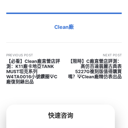
Clean廠
PREVIOUS POST
NEXT POST
【必看】Clean廠直營店評
【限時】C廠直營店評測：
測：K11廠卡地亞TANK
高仿百達翡麗古典表
MUST坦克系列
5227G複刻版值得購買
W4TA0016小號鑽圈💡C
嗎？💡Clean廠精仿表出品
廠復刻錶出品
快速咨询