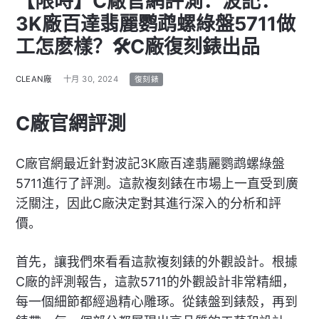
【限時】C廠官網評測：波記：
3K廠百達翡麗鹦鹉螺綠盤5711做
工怎麽樣？🛠C廠復刻錶出品
CLEAN廠
十月 30, 2024
復刻錶
C廠官網評測
C廠官網最近針對波記3K廠百達翡麗鹦鹉螺綠盤
5711進行了評測。這款複刻錶在市場上一直受到廣
泛關注，因此C廠決定對其進行深入的分析和評
價。
首先，讓我們來看看這款複刻錶的外觀設計。根據
C廠的評測報告，這款5711的外觀設計非常精細，
每一個細節都經過精心雕琢。從錶盤到錶殼，再到