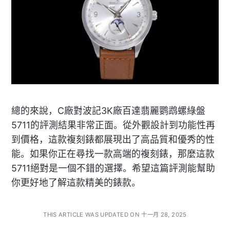
總的來說，C廠對波記3K廠百達翡麗鹦鹉螺綠盤
5711的評測結果非常正面。從外觀設計到功能性再
到價格，這款複刻錶都展現出了高品質和優秀的性
能。如果你正在尋找一款高端的複刻錶，那麼這款
5711絕對是一個不錯的選擇。希望這篇評測能幫助
你更好地了解這款精美的錶款。
THIS ARTICLE WAS UPDATED ON 十一月 28, 2025