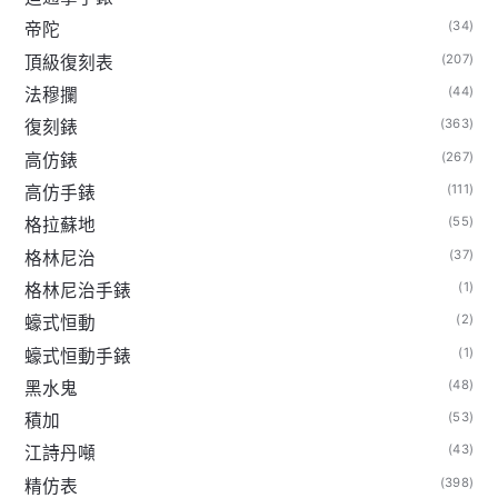
(34)
帝陀
(207)
頂級復刻表
(44)
法穆攔
(363)
復刻錶
(267)
高仿錶
(111)
高仿手錶
(55)
格拉蘇地
(37)
格林尼治
(1)
格林尼治手錶
(2)
蠔式恒動
(1)
蠔式恒動手錶
(48)
黑水鬼
(53)
積加
(43)
江詩丹噸
(398)
精仿表