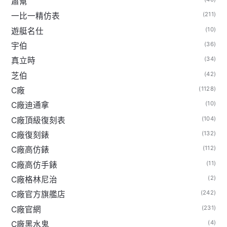
蕭幫
(211)
一比一精仿表
(10)
遊艇名仕
(36)
宇伯
(34)
真立時
(42)
芝伯
(1128)
C廠
(10)
C廠迪通拿
(104)
C廠頂級復刻表
(132)
C廠復刻錶
(112)
C廠高仿錶
(11)
C廠高仿手錶
(2)
C廠格林尼治
(242)
C廠官方旗艦店
(231)
C廠官網
(4)
C廠黑水鬼