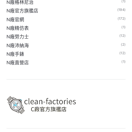
(1)
N廠格林尼治
(194)
N廠官方旗艦店
(172)
N廠官網
(1)
N廠精仿表
(12)
N廠勞力士
(2)
N廠沛納海
(12)
N廠手錶
(1)
N廠直營店