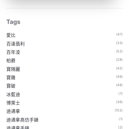
Tags
(47)
愛比
(33)
百達翡利
(52)
百年淩
(28)
柏爵
(42)
寶隔麗
(49)
寶雞
(48)
寶破
(7)
冰藍迪
(36)
博萊士
(152)
迪通拿
(1)
迪通拿高仿手錶
(2)
迪通拿手錶