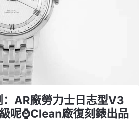
：AR廠勞力士日志型V3
級呢⌚Clean廠復刻錶出品