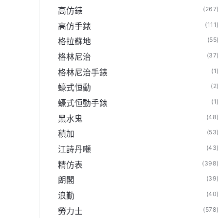
(267
高仿錶
(111
高仿手錶
(55
格拉蘇地
(37
格林尼治
(1
格林尼治手錶
(2
蠔式恒動
(1
蠔式恒動手錶
(48
黑水鬼
(53
積加
(43
江詩丹噸
(398
精仿表
(39
朗閣
(40
浪勤
(578
勞力士