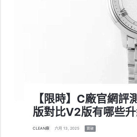
【限時】C廠官網評測
版對比V2版有哪些升
CLEAN廠
六月 13, 2025
寶破