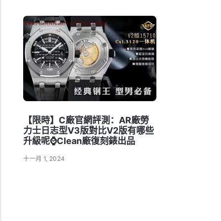
【限時】C廠官網評測：AR廠勞
力士日志型V3版對比V2版有哪些
升級呢⌚Clean廠復刻錶出品
十一月 1, 2024