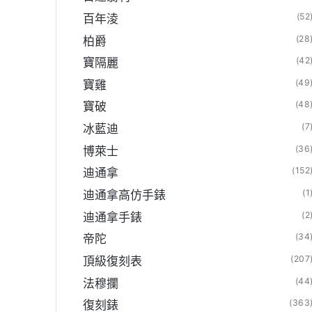
(52
百年淩
(28
柏爵
(42
寶隔麗
(49
寶雞
(48
寶破
(7
冰藍迪
(36
博萊士
(152
迪通拿
(1
迪通拿高仿手錶
壹眼假嗎【C廠官方旗艦店】
(2
迪通拿手錶
(34
帝陀
(207
頂級復刻表
(44
法穆攔
(363
復刻錶