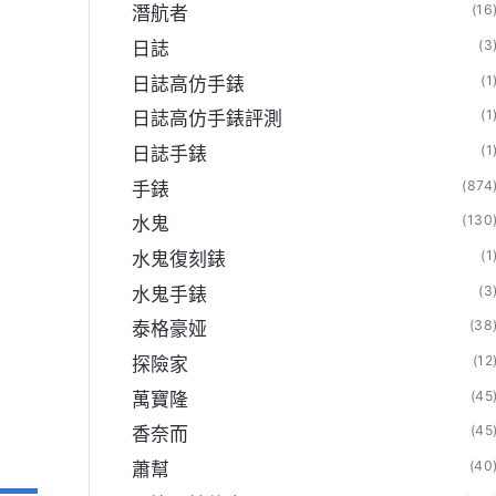
(16
潛航者
(3
日誌
(1
日誌高仿手錶
(1
日誌高仿手錶評測
(1
日誌手錶
(874
手錶
(130
水鬼
(1
水鬼復刻錶
(3
水鬼手錶
(38
泰格豪娅
(12
探險家
(45
萬寶隆
(45
香奈而
(40
蕭幫