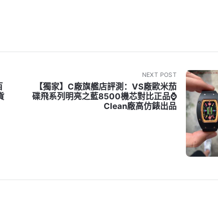
NEXT POST
百
【獨家】C廠旗艦店評測：VS廠歐米茄
貨
碟飛系列明亮之藍8500機芯對比正品⌚
Clean廠高仿錶出品