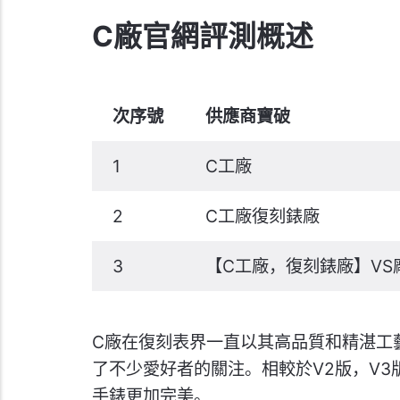
C廠官網評測概述
次序號
供應商寶破
1
C工廠
2
C工廠復刻錶廠
3
【C工廠，復刻錶廠】VS
C廠在復刻表界一直以其高品質和精湛工
了不少愛好者的關注。相較於V2版，V
手錶更加完美。