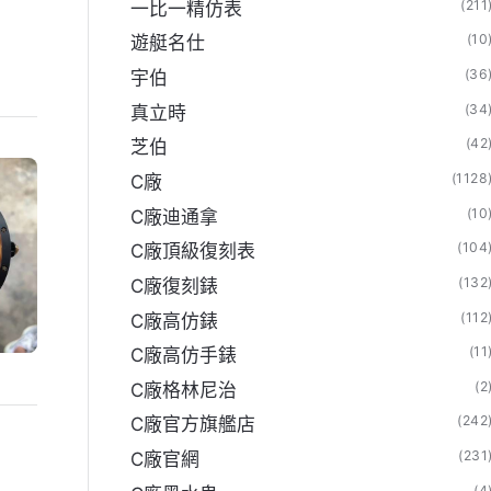
(211
一比一精仿表
(10
遊艇名仕
(36
宇伯
(34
真立時
(42
芝伯
(1128
C廠
(10
C廠迪通拿
(104
C廠頂級復刻表
(132
C廠復刻錶
(112
C廠高仿錶
(11
C廠高仿手錶
(2
C廠格林尼治
(242
C廠官方旗艦店
(231
C廠官網
(4