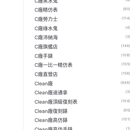
C廠黑水鬼
(90
C廠精仿表
(114
C廠勞力士
(4
C廠綠水鬼
(3
C廠沛納海
(146
C廠旗艦店
(108
C廠手錶
(105
C廠一比一精仿表
(156
C廠直營店
(946
Clean廠
(3
Clean廠迪通拿
(104
Clean廠頂級復刻表
(95
Clean廠復刻錶
(101
Clean廠高仿錶
(1
Clean廠高仿手錶