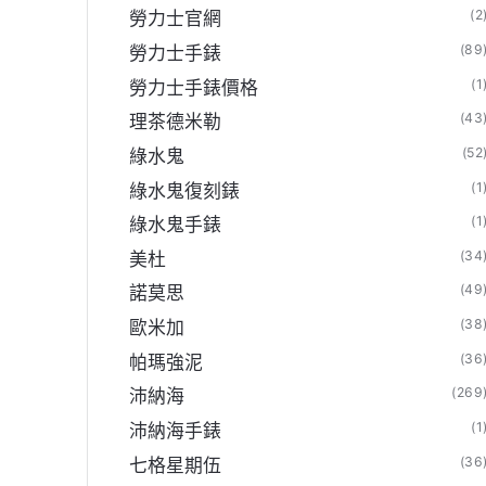
(2
勞力士官網
(89
勞力士手錶
(1
勞力士手錶價格
(43
理茶德米勒
(52
綠水鬼
(1
綠水鬼復刻錶
(1
綠水鬼手錶
(34
美杜
(49
諾莫思
(38
歐米加
(36
帕瑪強泥
(269
沛納海
(1
沛納海手錶
(36
七格星期伍