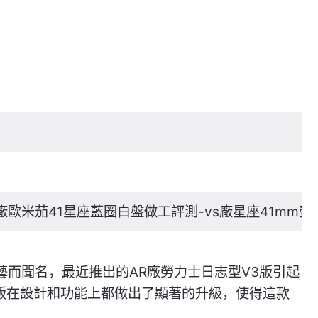
廠歐米茄41星座藍圈白盤做工評測-vs廠星座41mm
藝而聞名，最近推出的AR廠勞力士日志型V3版引起
3版在設計和功能上都做出了顯著的升級，使得這款