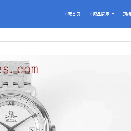
C廠首页
C廠品牌庫
頂