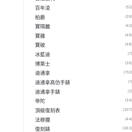
(52
百年淩
(28
柏爵
(42
寶隔麗
(49
寶雞
(48
寶破
(7
冰藍迪
(36
博萊士
(152
迪通拿
(1
迪通拿高仿手錶
(2
迪通拿手錶
(34
帝陀
(207
頂級復刻表
(44
法穆攔
(363
復刻錶