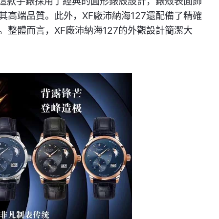
。這款手錶採用了經典的圓形錶殼設計，錶殼表面飾
高端品質。此外，XF廠沛納海127還配備了精確
整體而言，XF廠沛納海127的外觀設計簡潔大