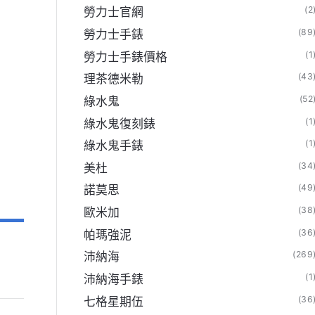
(2
勞力士官網
(89
勞力士手錶
(1
勞力士手錶價格
(43
理茶德米勒
(52
綠水鬼
(1
綠水鬼復刻錶
(1
綠水鬼手錶
(34
美杜
(49
諾莫思
(38
歐米加
(36
帕瑪強泥
(269
沛納海
(1
沛納海手錶
(36
七格星期伍