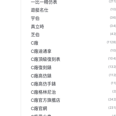
(211
一比一精仿表
(10
遊艇名仕
(36
宇伯
(34
真立時
(42
芝伯
(1128
C廠
(10
C廠迪通拿
(104
C廠頂級復刻表
(132
C廠復刻錶
(112
C廠高仿錶
(11
C廠高仿手錶
(2
C廠格林尼治
(242
C廠官方旗艦店
(231
C廠官網
(4