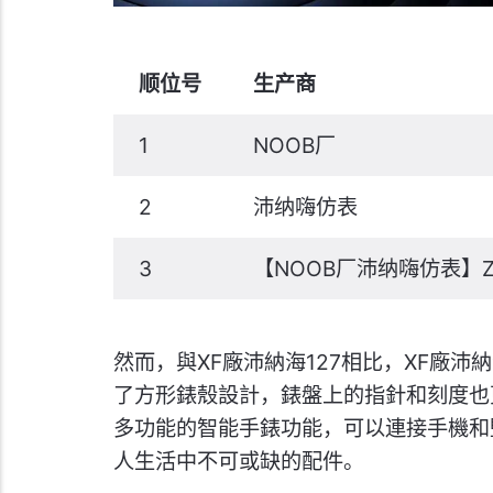
顺位号
生产商
1
NOOB厂
2
沛纳嗨仿表
3
【NOOB厂沛纳嗨仿表】Z
然而，與XF廠沛納海127相比，XF廠沛
了方形錶殼設計，錶盤上的指針和刻度也更
多功能的智能手錶功能，可以連接手機和監
人生活中不可或缺的配件。