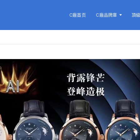
C廠首页
C廠品牌庫
頂