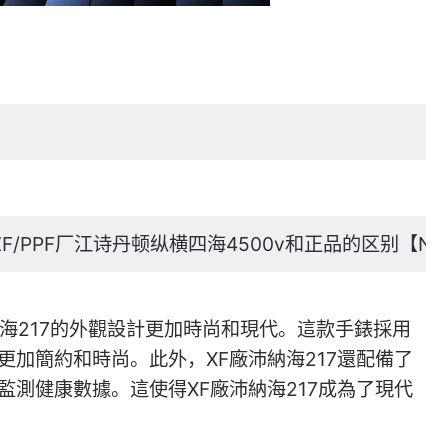
F/PPF厂江诗丹顿纵横四海4500v和正品的区别【
納海217的外觀設計更加時尚和現代。這款手錶採用
加簡約和時尚。此外，XF廠沛納海217還配備了
測健康數據。這使得XF廠沛納海217成為了現代