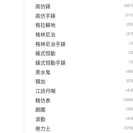
(267
高仿錶
(111
高仿手錶
(55
格拉蘇地
(37
格林尼治
(1
格林尼治手錶
(2
蠔式恒動
(1
蠔式恒動手錶
N厂官方旗舰店】
(48
黑水鬼
(53
積加
(43
江詩丹噸
(398
精仿表
(39
朗閣
(40
浪勤
(578
勞力士