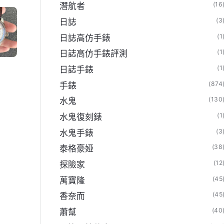
(16
潛航者
(3
日誌
(1
日誌高仿手錶
(1
日誌高仿手錶評測
(1
日誌手錶
(874
手錶
(130
水鬼
(1
水鬼復刻錶
(3
水鬼手錶
(38
泰格豪娅
(12
探險家
(45
萬寶隆
(45
香奈而
(40
蕭幫