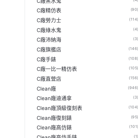
C廠黑水鬼
(90
C廠精仿表
(114
C廠勞力士
(4
C廠綠水鬼
(3
C廠沛納海
(146
C廠旗艦店
(108
C廠手錶
(105
C廠一比一精仿表
(156
C廠直營店
(946
Clean廠
(3
Clean廠迪通拿
(104
Clean廠頂級復刻表
(95
Clean廠復刻錶
(101
Clean廠高仿錶
(1
Clean廠高仿手錶