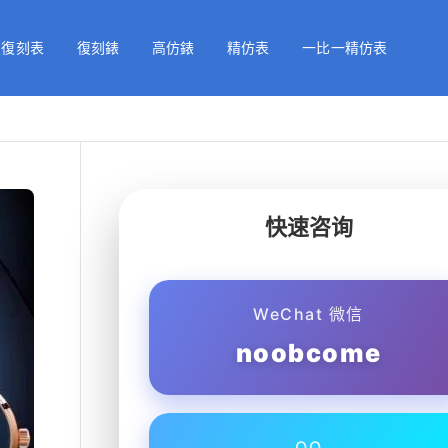
級復刻表
復刻錶
高仿錶
精仿表
一比一精仿表
快速咨询
WeChat 微信
noobcome
QQ