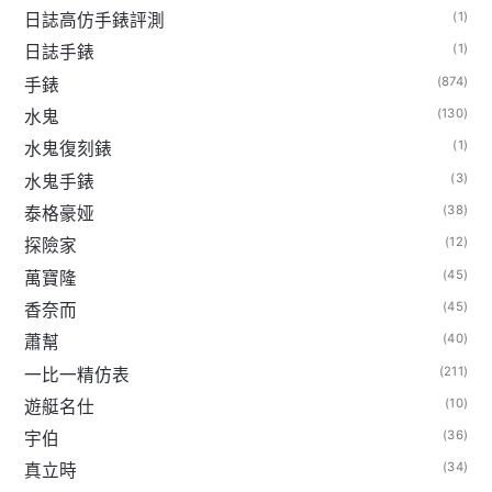
(1)
日誌高仿手錶評測
(1)
日誌手錶
(874)
手錶
(130)
水鬼
(1)
水鬼復刻錶
(3)
水鬼手錶
(38)
泰格豪娅
(12)
探險家
(45)
萬寶隆
(45)
香奈而
(40)
蕭幫
(211)
一比一精仿表
(10)
遊艇名仕
(36)
宇伯
(34)
真立時