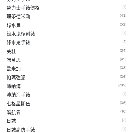
(1)
勞力士手錶價格
(43)
理茶德米勒
(52)
綠水鬼
(1)
綠水鬼復刻錶
(1)
綠水鬼手錶
(34)
美杜
(49)
諾莫思
(38)
歐米加
(36)
帕瑪強泥
(269)
沛納海
(1)
沛納海手錶
(36)
七格星期伍
(16)
潛航者
(3)
日誌
(1)
日誌高仿手錶