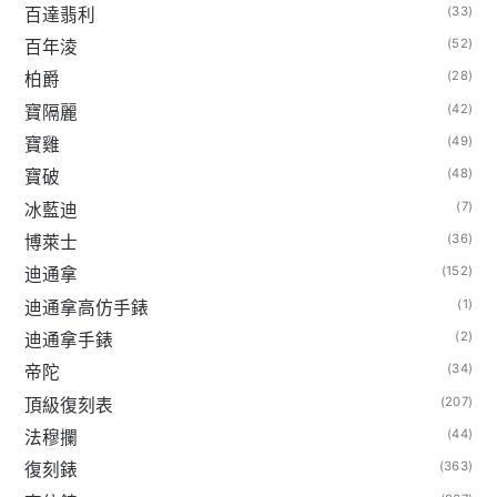
(33)
百達翡利
(52)
百年淩
(28)
柏爵
(42)
寶隔麗
(49)
寶雞
(48)
寶破
(7)
冰藍迪
(36)
博萊士
(152)
迪通拿
(1)
迪通拿高仿手錶
(2)
迪通拿手錶
(34)
帝陀
(207)
頂級復刻表
(44)
法穆攔
(363)
復刻錶