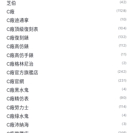
(42)
芝伯
(1128)
C廠
(10)
C廠迪通拿
(104)
C廠頂級復刻表
(132)
C廠復刻錶
(112)
C廠高仿錶
(11)
C廠高仿手錶
(2)
C廠格林尼治
(242)
C廠官方旗艦店
(231)
C廠官網
(4)
C廠黑水鬼
(90)
C廠精仿表
(114)
C廠勞力士
(4)
C廠綠水鬼
(3)
C廠沛納海
(146)