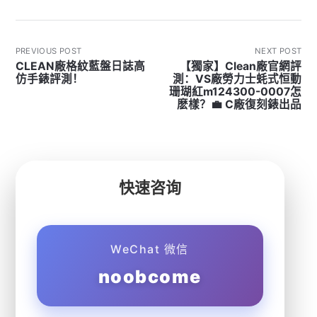
PREVIOUS POST
NEXT POST
CLEAN廠格紋藍盤日誌高
【獨家】Clean廠官網評
仿手錶評測！
測：VS廠勞力士蚝式恒動
珊瑚紅m124300-0007怎
麽樣？💼 C廠復刻錶出品
快速咨询
WeChat 微信
noobcome