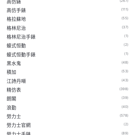
(267)
高仿錶
(111)
高仿手錶
(55)
格拉蘇地
(37)
格林尼治
(1)
格林尼治手錶
(2)
蠔式恒動
(1)
蠔式恒動手錶
(48)
黑水鬼
(53)
積加
(43)
江詩丹噸
(398)
精仿表
(39)
朗閣
(40)
浪勤
(578)
勞力士
(2)
勞力士官網
(89)
勞力士手錶