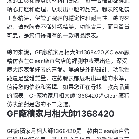
湛的工藝和優質的材料而聞名，每一個細節都經過
精心打磨和處理，展現出卓越的品質。腕表的組裝
工藝精湛，保證了腕表的穩定性和耐用性。總的來
說，這款腕表不僅外觀精美，功能實用，而且質量
可靠，是您值得擁有的一款精品腕表。
總的來說，GF廠積家月相大師1368420🌌Clean廠
精仿表在Clean廠直營店的評測中表現出色，深受
廣大腕表愛好者的喜愛。無論是外觀設計、功能性
能還是整體質量，這款腕表都展現出卓越的水準，
值得您的信賴和選擇。如果您正在尋找一款高品質
的腕表，GF廠積家月相大師1368420🌌Clean廠精
仿表絕對是您的不二之選。
GF廠積家月相大師1368420
GF廠積家月相大師1368420是一款由Clean廠直營