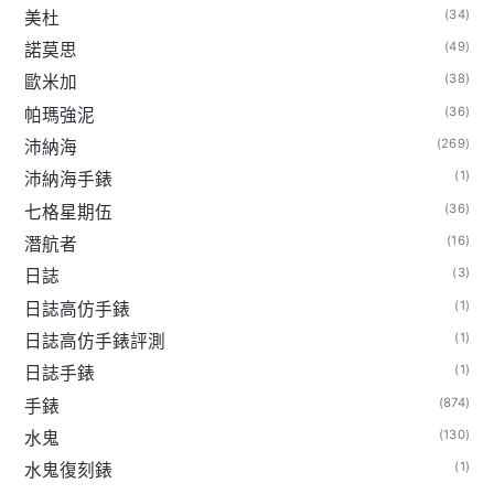
(34)
美杜
(49)
諾莫思
(38)
歐米加
(36)
帕瑪強泥
(269)
沛納海
(1)
沛納海手錶
(36)
七格星期伍
(16)
潛航者
(3)
日誌
(1)
日誌高仿手錶
(1)
日誌高仿手錶評測
(1)
日誌手錶
(874)
手錶
(130)
水鬼
(1)
水鬼復刻錶