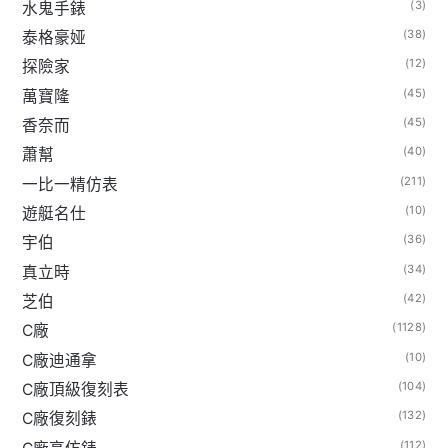
(3)
水鬼手錶
(38)
泰格豪娅
(12)
探險家
(45)
萬寶隆
(45)
香奈而
(40)
蕭幫
(211)
一比一精仿表
(10)
遊艇名仕
(36)
宇伯
(34)
真立時
(42)
芝伯
(1128)
C廠
(10)
C廠迪通拿
(104)
C廠頂級復刻表
(132)
C廠復刻錶
(112)