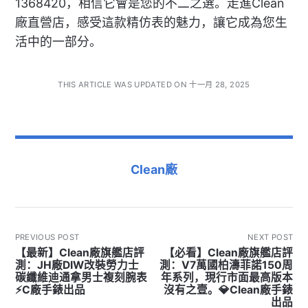
1368420，相信它會是您的不二之選。走進Clean
廠直營店，感受這款精仿表的魅力，讓它成為您生
活中的一部分。
THIS ARTICLE WAS UPDATED ON 十一月 28, 2025
Clean廠
PREVIOUS POST
NEXT POST
【最新】Clean廠旗艦店評
【必看】Clean廠旗艦店評
測：JH廠DIW改裝勞力士
測：V7萬國柏濤菲諾150周
碳纖維迪通拿男士複刻腕表
年系列，現行市面最高版本
⚡C廠手錶出品
沒有之壹。💎Clean廠手錶
出品