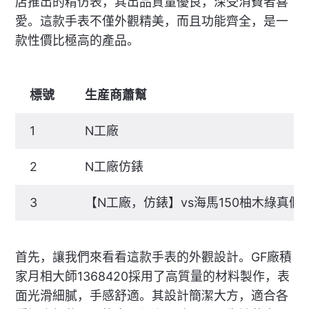
店推出的精仿表，其出品質量優良，深受消費者喜
愛。這款手表不僅外觀精美，而且功能齊全，是一
款性價比極高的產品。
標號
生産商蕭幫
1
N工廠
2
N工廠仿錶
3
【N工廠，仿錶】vs海馬150柚木綠真
首先，讓我們來看看這款手表的外觀設計。GF廠積
家月相大師1368420採用了高質量的材料製作，表
面光滑細膩，手感舒適。其設計簡潔大方，適合各