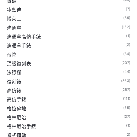
寶破
(7)
冰藍迪
(36)
博萊士
(152)
迪通拿
(1)
迪通拿高仿手錶
(2)
迪通拿手錶
(34)
帝陀
(207)
頂級復刻表
(44)
法穆攔
(363)
復刻錶
(267)
高仿錶
(111)
高仿手錶
(55)
格拉蘇地
(37)
格林尼治
(1)
格林尼治手錶
(2)
蠔式恒動