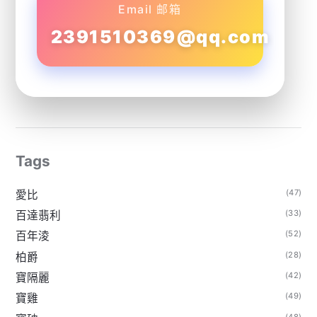
Email 邮箱
2391510369@qq.com
Tags
(47)
愛比
(33)
百達翡利
(52)
百年淩
(28)
柏爵
(42)
寶隔麗
(49)
寶雞
(48)