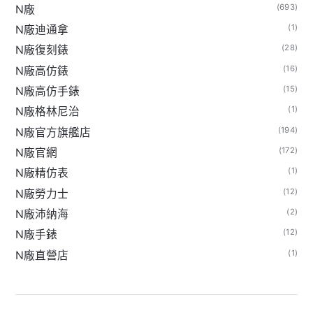
(693)
N廠
(1)
N廠迪通拿
(28)
N廠復刻錶
(16)
N廠高仿錶
(15)
N廠高仿手錶
(1)
N廠格林尼治
(194)
N廠官方旗艦店
(172)
N廠官網
(1)
N廠精仿表
(12)
N廠勞力士
(2)
N廠沛納海
(12)
N廠手錶
(1)
N廠直營店