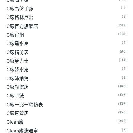
C廠高仿錶
(11)
C廠高仿手錶
(2)
C廠格林尼治
(242)
C廠官方旗艦店
(231)
C廠官網
(4)
C廠黑水鬼
(90)
C廠精仿表
(114)
C廠勞力士
(4)
C廠綠水鬼
(3)
C廠沛納海
(146)
C廠旗艦店
(108)
C廠手錶
(105)
C廠一比一精仿表
(156)
C廠直營店
(946)
Clean廠
(3)
Clean廠迪通拿