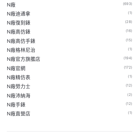
(693)
N廠
(1)
N廠迪通拿
(28)
N廠復刻錶
(16)
N廠高仿錶
(15)
N廠高仿手錶
(1)
N廠格林尼治
(194)
N廠官方旗艦店
(172)
N廠官網
(1)
N廠精仿表
(12)
N廠勞力士
(2)
N廠沛納海
(12)
N廠手錶
(1)
N廠直營店