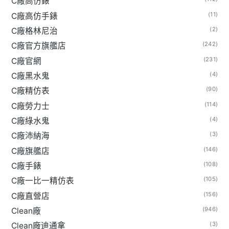
C廠高仿錶
(11)
C廠高仿手錶
(2)
C廠格林尼治
(242)
C廠官方旗艦店
(231)
C廠官網
(4)
C廠黑水鬼
(90)
C廠精仿表
(114)
C廠勞力士
(4)
C廠綠水鬼
(3)
C廠沛納海
(146)
C廠旗艦店
(108)
C廠手錶
(105)
C廠一比一精仿表
(156)
C廠直營店
(946)
Clean廠
(3)
Clean廠迪通拿