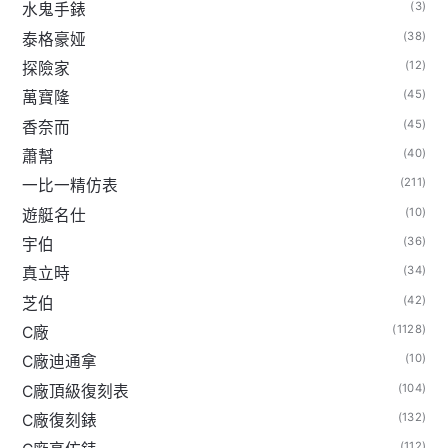
(3)
水鬼手錶
(38)
泰格豪娅
(12)
探險家
(45)
萬寶隆
(45)
香奈而
(40)
蕭幫
(211)
一比一精仿表
(10)
遊艇名仕
(36)
宇伯
(34)
真立時
(42)
芝伯
(1128)
C廠
(10)
C廠迪通拿
(104)
C廠頂級復刻表
(132)
C廠復刻錶
(112)