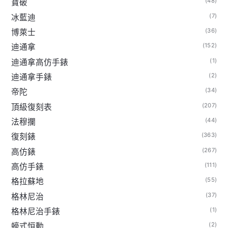
(48)
寶破
(7)
冰藍迪
(36)
博萊士
(152)
迪通拿
(1)
迪通拿高仿手錶
(2)
迪通拿手錶
(34)
帝陀
(207)
頂級復刻表
(44)
法穆攔
(363)
復刻錶
(267)
高仿錶
(111)
高仿手錶
(55)
格拉蘇地
(37)
格林尼治
(1)
格林尼治手錶
(2)
蠔式恒動