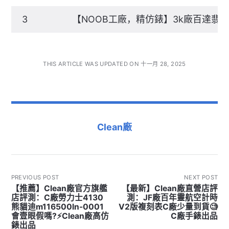
3
【NOOB工廠，精仿錶】3k廠百達翡
THIS ARTICLE WAS UPDATED ON 十一月 28, 2025
Clean廠
PREVIOUS POST
NEXT POST
【推薦】Clean廠官方旗艦
【最新】Clean廠直營店評
店評測：C廠勞力士4130
測：JF廠百年靈航空計時
熊貓迪m116500ln-0001
V2版複刻表C廠少量到貨🧐
會壹眼假嗎?⚡Clean廠高仿
C廠手錶出品
錶出品