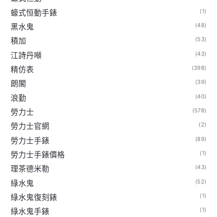
(1)
蠔式恒動手錶
(48)
黑水鬼
(53)
積加
(43)
江詩丹噸
(398)
精仿表
(39)
朗閣
(40)
浪勤
(578)
勞力士
(2)
勞力士官網
(89)
勞力士手錶
(1)
勞力士手錶價格
(43)
理茶德米勒
(52)
綠水鬼
(1)
綠水鬼復刻錶
(1)
綠水鬼手錶