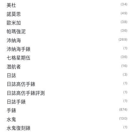
(34)
美杜
(49)
諾莫思
(38)
歐米加
(36)
帕瑪強泥
(269)
沛納海
(1)
沛納海手錶
(36)
七格星期伍
(16)
潛航者
(3)
日誌
(1)
日誌高仿手錶
(1)
日誌高仿手錶評測
(1)
日誌手錶
(874)
手錶
(130)
水鬼
(1)
水鬼復刻錶