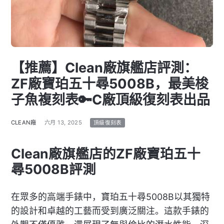
【推薦】Clean廠旗艦店評測：
ZF廠寶珀五十尋5008B，最美梭
子魚複刻表🔑C廠頂級復刻表出品
CLEAN廠
六月 13, 2025
頂級復刻表
Clean廠旗艦店的ZF廠寶珀五十
尋5008B評測
在眾多的高端手錶中，寶珀五十尋5008B以其獨特
的設計和卓越的工藝而受到廣泛關注。這款手錶的