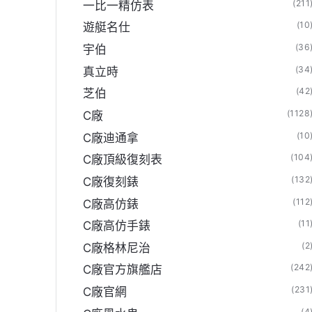
(211
一比一精仿表
(10
遊艇名仕
(36
宇伯
(34
真立時
(42
芝伯
(1128
C廠
(10
C廠迪通拿
(104
C廠頂級復刻表
(132
C廠復刻錶
(112
C廠高仿錶
(11
C廠高仿手錶
(2
C廠格林尼治
(242
C廠官方旗艦店
(231
C廠官網
(4