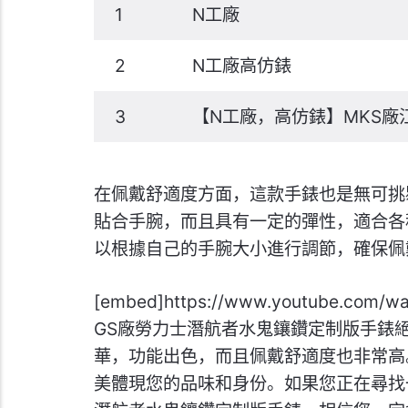
1
N工廠
2
N工廠高仿錶
3
【N工廠，高仿錶】MKS廠江
在佩戴舒適度方面，這款手錶也是無可挑
貼合手腕，而且具有一定的彈性，適合各
以根據自己的手腕大小進行調節，確保佩
[embed]https://www.youtube.co
GS廠勞力士潛航者水鬼鑲鑽定制版手錶
華，功能出色，而且佩戴舒適度也非常高
美體現您的品味和身份。如果您正在尋找