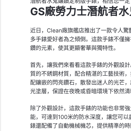
潛航者水鬼鑲鑽定制版手錶，相信您一定
GS廠勞力士潛航者
近日，Clean廠旗艦店推出了一款令人
多手錶愛好者為之傾倒。這款手錶不僅擁
鑽的元素，使其更顯奢華與獨特性。
首先，讓我們來看看這款手錶的外觀設計
質的不銹鋼材質，配合精湛的工藝技術，
配鑲嵌的閃亮鑽石，散發出迷人的光芒，
光塗層，保證在夜晚或昏暗環境下依然清
除了外觀設計，這款手錶的功能也非常強
能，可達到100米的防水深度，讓您可
錶還配備了自動機械機芯，提供精準的時