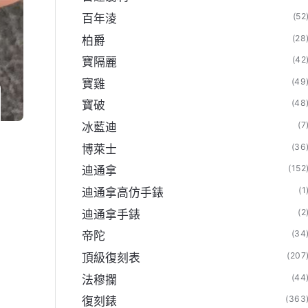
(52
百年淩
(28
柏爵
(42
寶隔麗
(49
寶雞
(48
寶破
(7
冰藍迪
(36
博萊士
(152
迪通拿
(1
迪通拿高仿手錶
(2
迪通拿手錶
(34
帝陀
(207
頂級復刻表
(44
法穆攔
(363
復刻錶