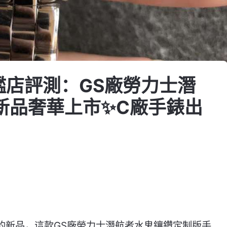
旗艦店評測：GS廠勞力士潛
新品奢華上市✨C廠手錶出
艷的新品，這款GS廠勞力士潛航者水鬼鑲鑽定制版手