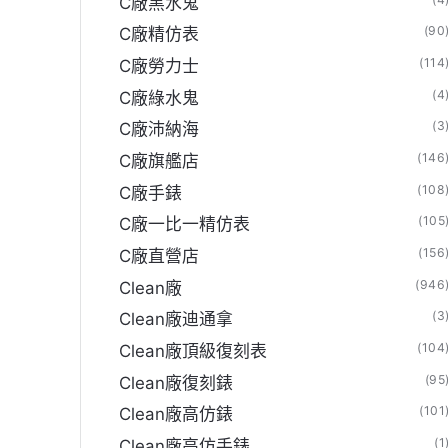
C廠黑水鬼
(90
C廠精仿表
(114
C廠勞力士
(4
C廠綠水鬼
(3
C廠沛納海
(146
C廠旗艦店
(108
C廠手錶
(105
C廠一比一精仿表
(156
C廠直營店
(946
Clean廠
(3
Clean廠迪通拿
(104
Clean廠頂級復刻表
(95
Clean廠復刻錶
(101
Clean廠高仿錶
(1
Clean廠高仿手錶