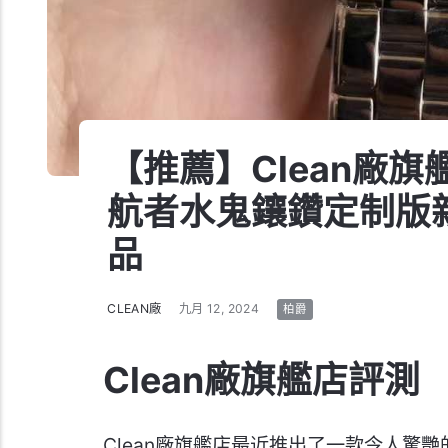
【推薦】Clean廠
航者水鬼鑲鑽定制版
品
CLEAN廠
九月 12, 2024
柏爵
Clean廠旗艦店評測
Clean廠旗艦店最近推出了一款令人驚