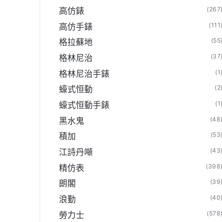
(267
高仿錶
(111
高仿手錶
(55
格拉蘇地
(37
格林尼治
(1
格林尼治手錶
(2
蠔式恒動
(1
蠔式恒動手錶
(48
黑水鬼
(53
積加
(43
江詩丹噸
(398
精仿表
(39
朗閣
(40
浪勤
(578
勞力士