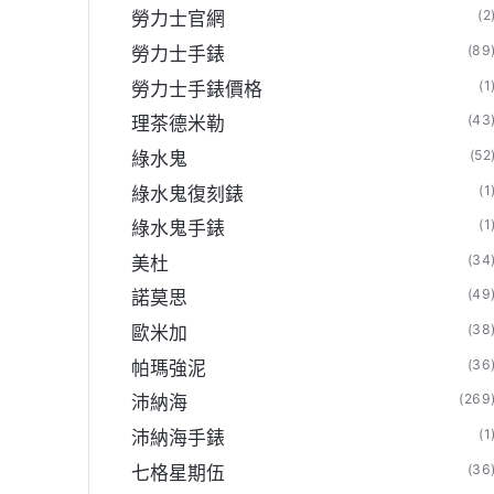
(2
勞力士官網
(89
勞力士手錶
(1
勞力士手錶價格
(43
理茶德米勒
啓強同款85180【N廠線上官方旗艦店】
(52
綠水鬼
(1
綠水鬼復刻錶
(1
綠水鬼手錶
(34
美杜
(49
諾莫思
(38
歐米加
(36
帕瑪強泥
(269
沛納海
(1
沛納海手錶
(36
七格星期伍