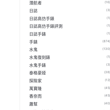
(16
潛航者
(3
日誌
(1
日誌高仿手錶
(1
日誌高仿手錶評測
(1
日誌手錶
(874
手錶
(130
水鬼
(1
水鬼復刻錶
(3
水鬼手錶
(38
泰格豪娅
(12
探險家
(45
萬寶隆
(45
香奈而
(40
蕭幫