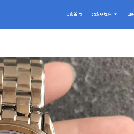
C廠首页
C廠品牌庫
頂