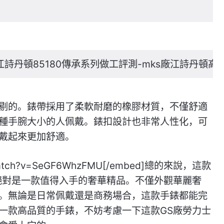
詩丹頓85180傳承系列做工評測-mks廠江詩丹頓高
剔的。錶帶採用了柔軟耐磨的橡膠材質，不僅舒適
種手腕大小的人佩戴。錶扣設計也非常人性化，可
戴起來更加舒適。
m/watch?v=SeGF6WhzFMU[/embed]總的來說，這款
絕對是一款值得入手的奢華精品。不僅外觀華麗奢
。無論是日常佩戴還是商務場合，這款手錶都能完
一款高品質的手錶，不妨考慮一下這款GS廠勞力士