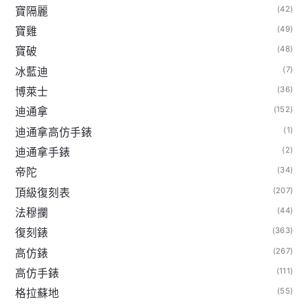
(42)
寶隔麗
(49)
寶雞
(48)
寶破
(7)
冰藍迪
(36)
博萊士
(152)
迪通拿
(1)
迪通拿高仿手錶
(2)
迪通拿手錶
(34)
帝陀
(207)
頂級復刻表
(44)
法穆攔
(363)
復刻錶
(267)
高仿錶
(111)
高仿手錶
(55)
格拉蘇地