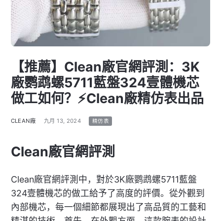
【推薦】Clean廠官網評測：3K
廠鹦鹉螺5711藍盤324壹體機芯
做工如何？⚡Clean廠精仿表出品
CLEAN廠
九月 13, 2024
精仿表
Clean廠官網評測
Clean廠官網評測中，對於3K廠鹦鹉螺5711藍盤
324壹體機芯的做工給予了高度的評價。從外觀到
內部機芯，每一個細節都展現出了高品質的工藝和
精湛的技術。首先，在外觀方面，這款腕表的設計