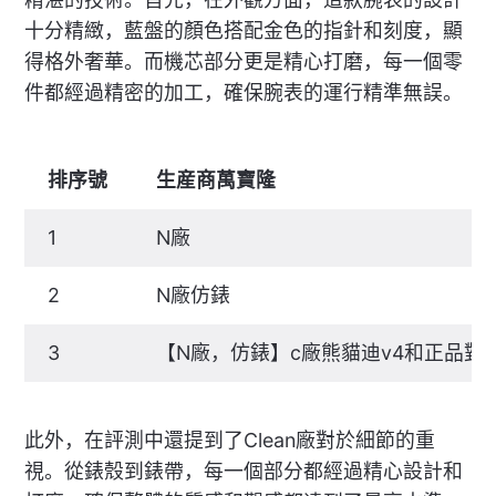
十分精緻，藍盤的顏色搭配金色的指針和刻度，顯
得格外奢華。而機芯部分更是精心打磨，每一個零
件都經過精密的加工，確保腕表的運行精準無誤。
排序號
生産商萬寶隆
1
N廠
2
N廠仿錶
3
【N廠，仿錶】c廠熊貓迪v4和正品對
此外，在評測中還提到了Clean廠對於細節的重
視。從錶殼到錶帶，每一個部分都經過精心設計和