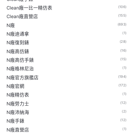
(106)
Clean廠一比一精仿表
(155)
Clean廠直營店
(693)
N廠
(1)
N廠迪通拿
(28)
N廠復刻錶
(16)
N廠高仿錶
(15)
N廠高仿手錶
(1)
N廠格林尼治
(194)
N廠官方旗艦店
(172)
N廠官網
(1)
N廠精仿表
(12)
N廠勞力士
(2)
N廠沛納海
(12)
N廠手錶
(1)
N廠直營店