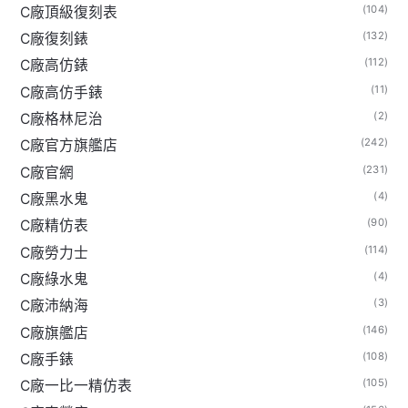
(104)
C廠頂級復刻表
(132)
C廠復刻錶
(112)
C廠高仿錶
(11)
C廠高仿手錶
(2)
C廠格林尼治
(242)
C廠官方旗艦店
(231)
C廠官網
(4)
C廠黑水鬼
(90)
C廠精仿表
(114)
C廠勞力士
(4)
C廠綠水鬼
(3)
C廠沛納海
(146)
C廠旗艦店
(108)
C廠手錶
(105)
C廠一比一精仿表