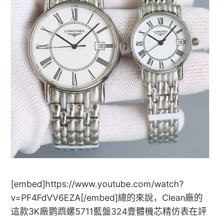
[embed]https://www.youtube.com/watch?
v=PF4FdVV6EZA[/embed]總的來說，Clean廠的
這款3K廠鹦鹉螺5711藍盤324壹體機芯精仿表在評