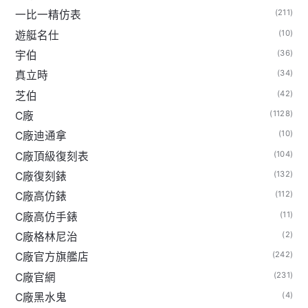
(211)
一比一精仿表
(10)
遊艇名仕
(36)
宇伯
(34)
真立時
(42)
芝伯
(1128)
C廠
(10)
C廠迪通拿
(104)
C廠頂級復刻表
(132)
C廠復刻錶
(112)
C廠高仿錶
(11)
C廠高仿手錶
(2)
C廠格林尼治
(242)
C廠官方旗艦店
(231)
C廠官網
(4)
C廠黑水鬼