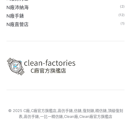
(2)
N廠沛納海
(12)
N廠手錶
(1)
N廠直營店
© 2025 C廠,C廠官方旗艦店,高仿手錶,仿錶,復刻錶,精仿錶,頂級復刻
表,高仿手錶,一比一精仿錶,Clean廠,Clean廠官方旗艦店