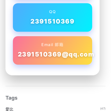
QQ
2391510369
Email 邮箱
2391510369@qq.com
Tags
(47)
愛比