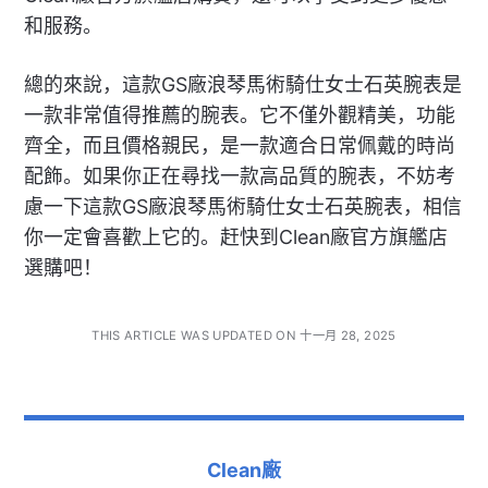
和服務。
總的來說，這款GS廠浪琴馬術騎仕女士石英腕表是
一款非常值得推薦的腕表。它不僅外觀精美，功能
齊全，而且價格親民，是一款適合日常佩戴的時尚
配飾。如果你正在尋找一款高品質的腕表，不妨考
慮一下這款GS廠浪琴馬術騎仕女士石英腕表，相信
你一定會喜歡上它的。赶快到Clean廠官方旗艦店
選購吧！
THIS ARTICLE WAS UPDATED ON 十一月 28, 2025
Clean廠