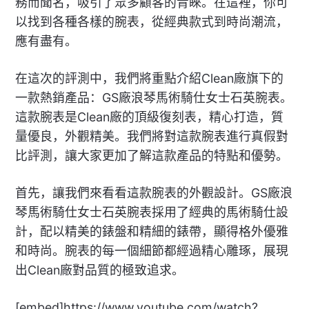
務而聞名，吸引了眾多顧客的青睞。在這裡，你可
以找到各種各樣的腕表，從經典款式到時尚潮流，
應有盡有。
在這次的評測中，我們將重點介紹Clean廠旗下的
一款熱銷產品：GS廠浪琴馬術騎仕女士石英腕表。
這款腕表是Clean廠的頂級復刻表，精心打造，質
量優良，外觀精美。我們將對這款腕表進行真假對
比評測，讓大家更加了解這款產品的特點和優勢。
首先，讓我們來看看這款腕表的外觀設計。GS廠浪
琴馬術騎仕女士石英腕表採用了經典的馬術騎仕設
計，配以精美的錶盤和精細的錶帶，顯得格外優雅
和時尚。腕表的每一個細節都經過精心雕琢，展現
出Clean廠對品質的極致追求。
[embed]https://www.youtube.com/watch?