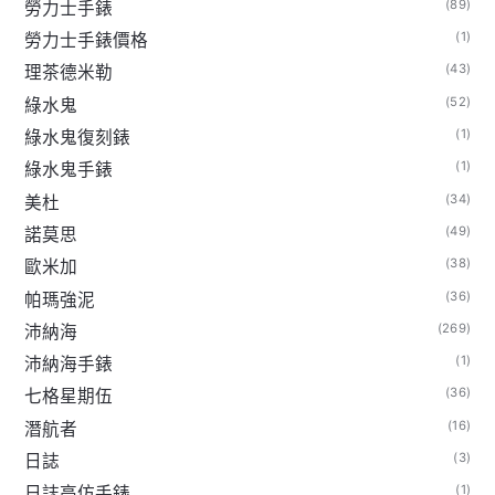
(89)
勞力士手錶
(1)
勞力士手錶價格
(43)
理茶德米勒
(52)
綠水鬼
(1)
綠水鬼復刻錶
(1)
綠水鬼手錶
(34)
美杜
(49)
諾莫思
(38)
歐米加
(36)
帕瑪強泥
(269)
沛納海
(1)
沛納海手錶
(36)
七格星期伍
(16)
潛航者
(3)
日誌
(1)
日誌高仿手錶