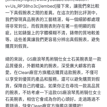
v=Us_RP38ho3c[/embed]接下來，讓我們來比較
一下真假腕表之間的差異。在這次的對比評測中，
我們發現真品腕表的工藝精湛，每一個細節都處理
得非常到位，而假貨腕表則存在著一些明顯的瑕
疵，比如錶盤上的字體模糊不清，錶帶的質地較差
等。這些差異讓我們更容易分辨出真假腕表，避免
購買到假貨。
總的來說，GS廠浪琴馬術騎仕女士石英腕表是一款
品質優良，外觀精美的腕表，深受廣大顧客的喜
愛。在Clean廠官方旗艦店購買這款腕表，不僅可
以享受到優質的產品和服務，還可以避免購買到假
貨，保障自己的權益。如果你正在尋找一款高品質
的腕表，不妨考慮一下這款GS廠浪琴馬術騎仕女士
石英腕表，相信它會成為你的心頭好。走過路過不
要錯過，快來Clean廠官方旗艦店選購吧！