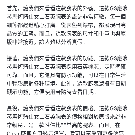
首先，讓我們來看看這款腕表的外觀。這款GS廠浪
琴馬術騎仕女士石英腕表的設計非常精緻，每一個
細節都經過精心打磨。從表盤到錶帶，都展現出高
品質的工藝。而且，這款腕表的尺寸和重量也與原
版非常接近，讓人難以分辨真假。
接著，讓我們來看看這款腕表的功能。這款GS廠浪
琴馬術騎仕女士石英腕表採用石英機芯，走時準確
可靠。而且，它還具有防水功能，可以在日常生活
中輕鬆應對各種環境。此外，這款腕表還擁有日期
顯示功能，方便使用者隨時查看日期。
最後，讓我們來看看這款腕表的價格。這款GS廠浪
琴馬術騎仕女士石英腕表的價格相對於原版來說非
常親民，是一款性價比非常高的腕表。而且，在
Clean廠官方旗艦店購買，還可以享受到更多優惠