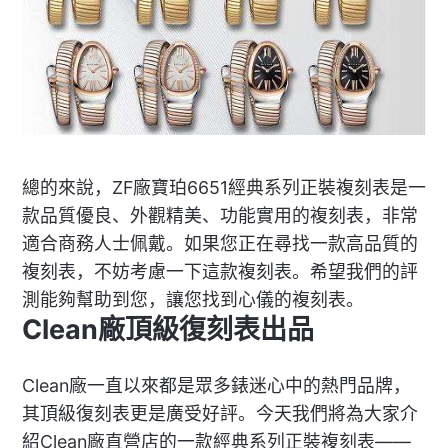
總的來說，ZF廠寶珀6651經典系列正裝複刻表是一
款品質優良、外觀精美、功能實用的複刻表，非常
適合商務人士佩戴。如果您正在尋找一款高品質的
複刻表，不妨考慮一下這款複刻表。希望我們的評
測能夠幫助到您，讓您找到心儀的複刻表。
Clean廠頂級復刻表出品
Clean廠一直以來都是眾多錶迷心中的熱門品牌，
其頂級復刻表更是廣受好評。今天我們將為大家介
紹Clean廠直營店的一款經典系列正裝複刻表——