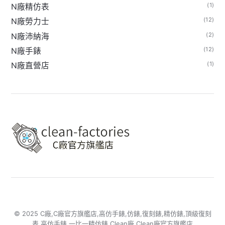
(1)
N廠精仿表
(12)
N廠勞力士
(2)
N廠沛納海
(12)
N廠手錶
(1)
N廠直營店
© 2025 C廠,C廠官方旗艦店,高仿手錶,仿錶,復刻錶,精仿錶,頂級復刻
表,高仿手錶,一比一精仿錶,Clean廠,Clean廠官方旗艦店