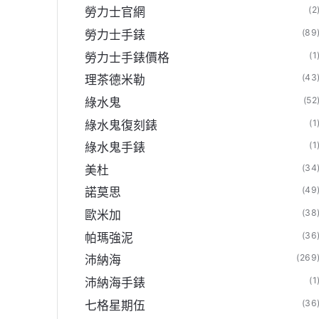
(2
勞力士官網
(89
勞力士手錶
廠線上官方旗艦店】
(1
勞力士手錶價格
(43
理茶德米勒
(52
綠水鬼
(1
綠水鬼復刻錶
(1
綠水鬼手錶
(34
美杜
(49
諾莫思
(38
歐米加
(36
帕瑪強泥
(269
沛納海
(1
沛納海手錶
(36
七格星期伍