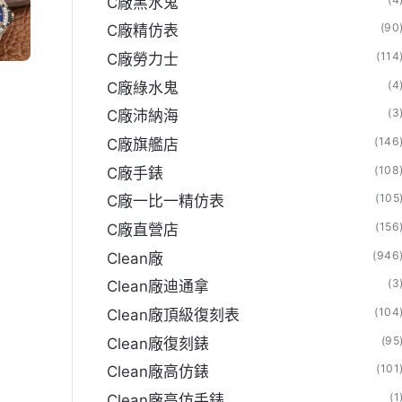
C廠黑水鬼
(90
C廠精仿表
(114
C廠勞力士
(4
C廠綠水鬼
(3
C廠沛納海
(146
C廠旗艦店
(108
C廠手錶
(105
C廠一比一精仿表
(156
C廠直營店
(946
Clean廠
(3
Clean廠迪通拿
(104
Clean廠頂級復刻表
(95
Clean廠復刻錶
(101
Clean廠高仿錶
(1
Clean廠高仿手錶