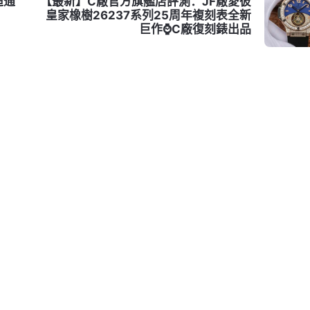
迪通
【最新】C廠官方旗艦店評測：JF廠愛彼
力
皇家橡樹26237系列25周年複刻表全新
巨作⌚C廠復刻錶出品