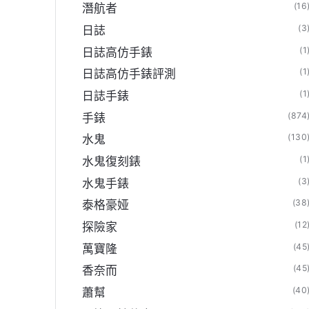
(16
潛航者
(3
日誌
(1
日誌高仿手錶
(1
日誌高仿手錶評測
(1
日誌手錶
(874
手錶
(130
水鬼
(1
水鬼復刻錶
(3
水鬼手錶
(38
泰格豪娅
(12
探險家
(45
萬寶隆
(45
香奈而
(40
蕭幫