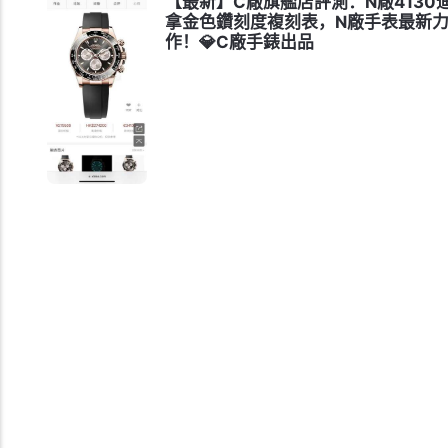
【最新】C廠旗艦店評測：N廠4130
拿金色鑽刻度複刻表，N廠手表最新
作！💎C廠手錶出品