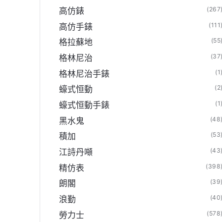
(267
高仿錶
(111
高仿手錶
(55
格拉蘇地
(37
格林尼治
(1
格林尼治手錶
(2
蠔式恒動
(1
蠔式恒動手錶
(48
黑水鬼
(53
積加
(43
江詩丹噸
(398
精仿表
(39
朗閣
(40
浪勤
(578
勞力士