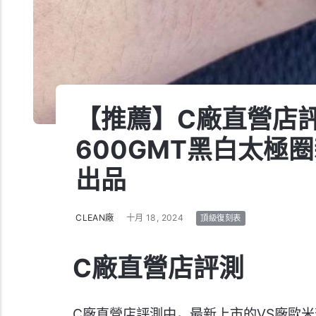
【推薦】C廠直營店
600GMT黑白太極
出品
CLEAN廠
十月 18, 2024
頂級復刻表
C廠直營店評測
C廠直營店評測中，最新上市的VS廠歐米