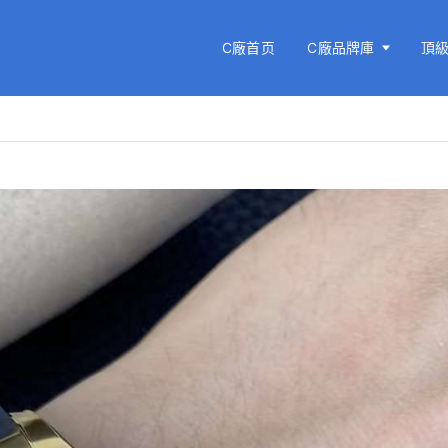
C廠首页
C廠品牌庫
頂