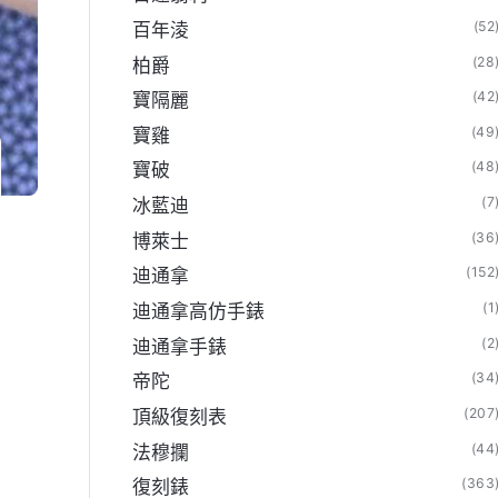
(52
百年淩
(28
柏爵
(42
寶隔麗
(49
寶雞
(48
寶破
(7
冰藍迪
(36
博萊士
(152
迪通拿
(1
迪通拿高仿手錶
(2
迪通拿手錶
(34
帝陀
(207
頂級復刻表
(44
法穆攔
(363
復刻錶