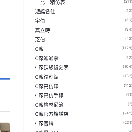
(211
一比一精仿表
(10
遊艇名仕
(36
宇伯
(34
真立時
(42
芝伯
(1128
C廠
(10
C廠迪通拿
(104
C廠頂級復刻表
(132
C廠復刻錶
(112
C廠高仿錶
(11
C廠高仿手錶
(2
C廠格林尼治
(242
C廠官方旗艦店
(231
C廠官網
(4