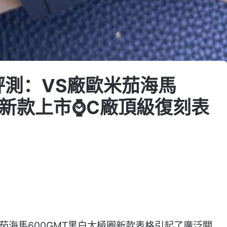
評測：VS廠歐米茄海馬
圈新款上市⌚C廠頂級復刻表
茄海馬600GMT黑白太極圈新款表格引起了廣泛關