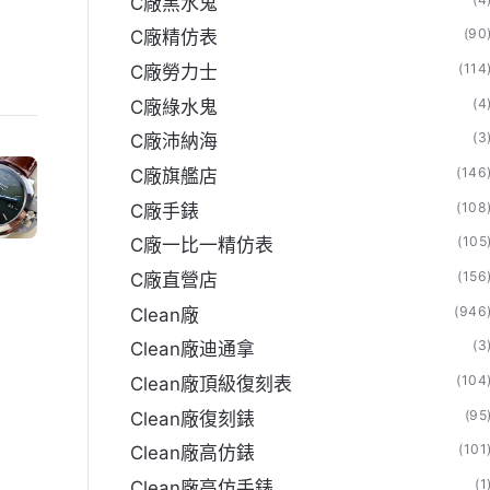
C廠黑水鬼
(90
C廠精仿表
(114
C廠勞力士
(4
C廠綠水鬼
(3
C廠沛納海
(146
C廠旗艦店
(108
C廠手錶
(105
C廠一比一精仿表
(156
C廠直營店
(946
Clean廠
(3
Clean廠迪通拿
(104
Clean廠頂級復刻表
(95
Clean廠復刻錶
(101
Clean廠高仿錶
(1
Clean廠高仿手錶