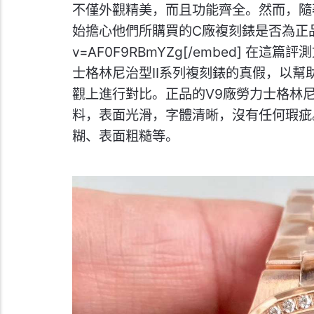
不僅外觀精美，而且功能齊全。然而，隨
始擔心他們所購買的C廠複刻錶是否為正品。 [embe
v=AF0F9RBmYZg[/embed] 
士格林尼治型II系列複刻錶的真假，以
觀上進行對比。正品的V9廠勞力士格林尼
料，表面光滑，字體清晰，沒有任何瑕疵
糊、表面粗糙等。