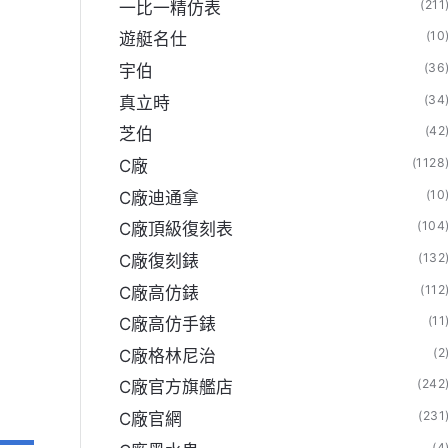
(211
一比一精仿表
(10
遊艇名仕
(36
宇伯
(34
真立時
(42
芝伯
方旗艦店】
(1128
C廠
(10
C廠迪通拿
(104
C廠頂級復刻表
(132
C廠復刻錶
(112
C廠高仿錶
(11
C廠高仿手錶
(2
C廠格林尼治
(242
C廠官方旗艦店
(231
C廠官網
(4