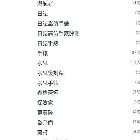
(16
潛航者
(3
日誌
(1
日誌高仿手錶
(1
日誌高仿手錶評測
(1
日誌手錶
(874
手錶
(130
水鬼
(1
水鬼復刻錶
(3
水鬼手錶
(38
泰格豪娅
(12
探險家
(45
萬寶隆
(45
香奈而
(40
蕭幫