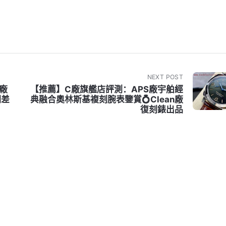
NEXT POST
N廠
【推薦】C廠旗艦店評測：APS廠宇舶經
相差
典融合奧林斯基複刻腕表鑒賞💍Clean廠
復刻錶出品