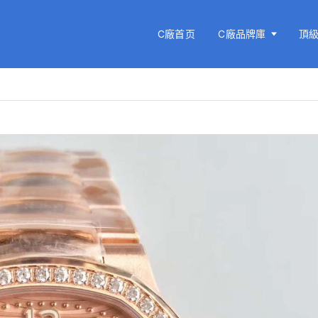
C廠首页
C廠品牌庫
頂