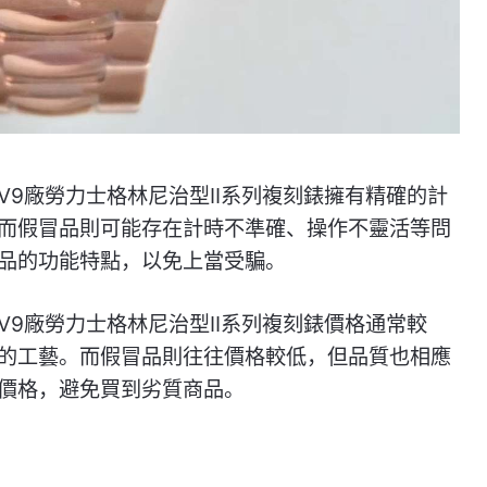
9廠勞力士格林尼治型II系列複刻錶擁有精確的計
而假冒品則可能存在計時不準確、操作不靈活等問
品的功能特點，以免上當受騙。
9廠勞力士格林尼治型II系列複刻錶價格通常較
的工藝。而假冒品則往往價格較低，但品質也相應
價格，避免買到劣質商品。