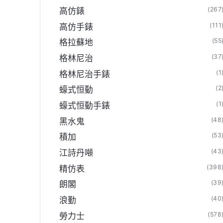
(267
高仿錶
(111
高仿手錶
(55
格拉蘇地
(37
格林尼治
(1
格林尼治手錶
(2
蠔式恒動
(1
蠔式恒動手錶
(48
黑水鬼
(53
積加
(43
江詩丹噸
(398
精仿表
(39
朗閣
(40
浪勤
(578
勞力士