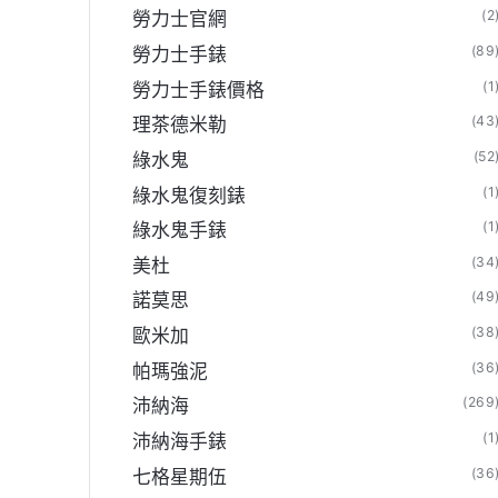
(2
勞力士官網
(89
勞力士手錶
(1
勞力士手錶價格
(43
理茶德米勒
(52
綠水鬼
(1
綠水鬼復刻錶
(1
綠水鬼手錶
(34
美杜
(49
諾莫思
(38
歐米加
(36
帕瑪強泥
(269
沛納海
(1
沛納海手錶
(36
七格星期伍