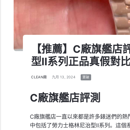
【推薦】C廠旗艦店
型II系列正品真假對比
CLEAN廠
九月 13, 2024
寶破
C廠旗艦店評測
C廠旗艦店一直以來都是許多錶迷們的熱
中包括了勞力士格林尼治型II系列。這