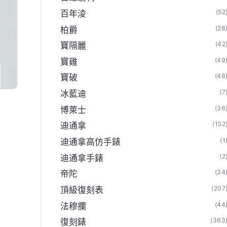
(52
百年淩
(28
柏爵
(42
寶隔麗
(49
寶雞
(48
寶破
(7
冰藍迪
(36
博萊士
(152
迪通拿
(1
迪通拿高仿手錶
(2
迪通拿手錶
(34
帝陀
(207
頂級復刻表
(44
法穆攔
(363
復刻錶