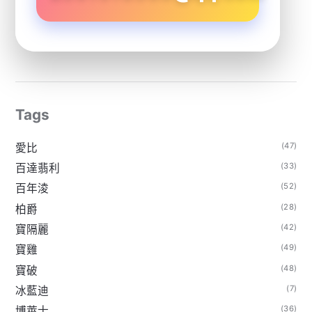
Tags
(47)
愛比
(33)
百達翡利
(52)
百年淩
(28)
柏爵
(42)
寶隔麗
(49)
寶雞
(48)
寶破
(7)
冰藍迪
(36)
博萊士