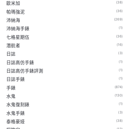
(38)
歐米加
(36)
帕瑪強泥
(269)
沛納海
(1)
沛納海手錶
(36)
七格星期伍
(16)
潛航者
(3)
日誌
(1)
日誌高仿手錶
(1)
日誌高仿手錶評測
(1)
日誌手錶
(874)
手錶
(130)
水鬼
(1)
水鬼復刻錶
(3)
水鬼手錶
(38)
泰格豪娅