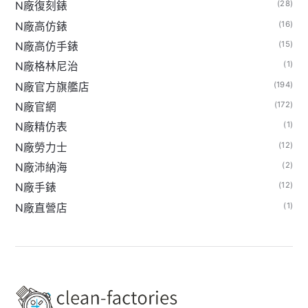
(28)
N廠復刻錶
(16)
N廠高仿錶
(15)
N廠高仿手錶
(1)
N廠格林尼治
(194)
N廠官方旗艦店
(172)
N廠官網
(1)
N廠精仿表
(12)
N廠勞力士
(2)
N廠沛納海
(12)
N廠手錶
(1)
N廠直營店