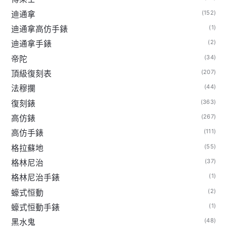
(152)
迪通拿
(1)
迪通拿高仿手錶
(2)
迪通拿手錶
(34)
帝陀
(207)
頂級復刻表
(44)
法穆攔
(363)
復刻錶
(267)
高仿錶
(111)
高仿手錶
(55)
格拉蘇地
(37)
格林尼治
(1)
格林尼治手錶
(2)
蠔式恒動
(1)
蠔式恒動手錶
(48)
黑水鬼