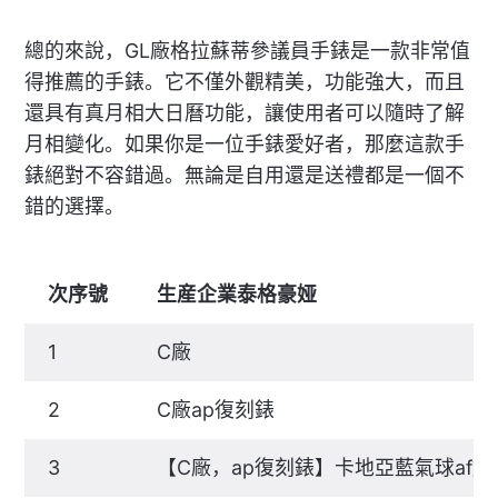
總的來說，GL廠格拉蘇蒂參議員手錶是一款非常值
得推薦的手錶。它不僅外觀精美，功能強大，而且
還具有真月相大日曆功能，讓使用者可以隨時了解
月相變化。如果你是一位手錶愛好者，那麼這款手
錶絕對不容錯過。無論是自用還是送禮都是一個不
錯的選擇。
次序號
生産企業泰格豪娅
1
C廠
2
C廠ap復刻錶
3
【C廠，ap復刻錶】卡地亞藍氣球af好