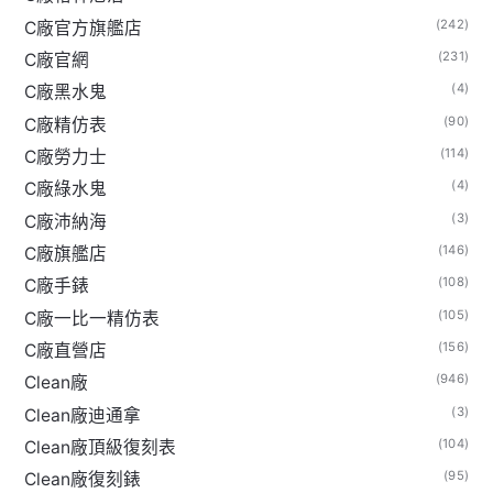
(242)
C廠官方旗艦店
(231)
C廠官網
(4)
C廠黑水鬼
(90)
C廠精仿表
(114)
C廠勞力士
(4)
C廠綠水鬼
(3)
C廠沛納海
(146)
C廠旗艦店
(108)
C廠手錶
(105)
C廠一比一精仿表
(156)
C廠直營店
(946)
Clean廠
(3)
Clean廠迪通拿
(104)
Clean廠頂級復刻表
(95)
Clean廠復刻錶