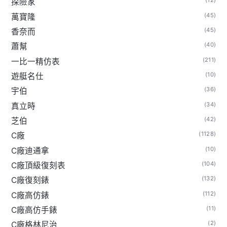
(12)
探險家
(45)
萬寶隆
(45)
香奈而
(40)
蕭幫
(211)
一比一精仿表
(10)
遊艇名仕
(36)
宇伯
(34)
真立時
(42)
芝伯
(1128)
C廠
(10)
C廠迪通拿
(104)
C廠頂級復刻表
(132)
C廠復刻錶
(112)
C廠高仿錶
(11)
C廠高仿手錶
(2)
C廠格林尼治