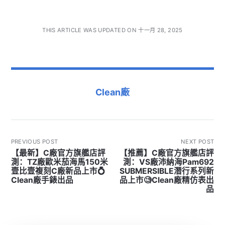
THIS ARTICLE WAS UPDATED ON 十一月 28, 2025
Clean廠
PREVIOUS POST
NEXT POST
【最新】C廠官方旗艦店評
【推薦】C廠官方旗艦店評
測：TZ廠歐米茄海馬150米
測：VS廠沛納海Pam692
壹比壹複刻C廠新品上市💍
SUBMERSIBLE潛行系列新
Clean廠手錶出品
品上市🧐Clean廠精仿表出
品