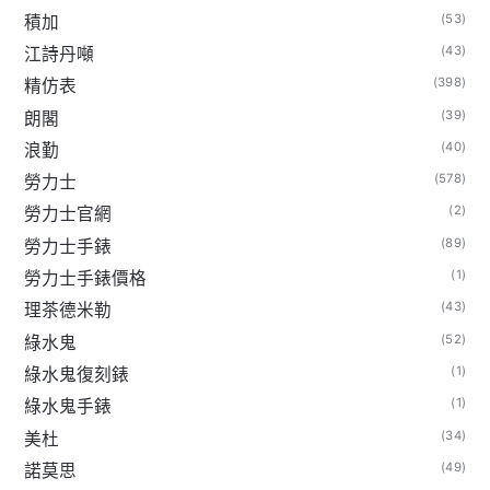
(53)
積加
(43)
江詩丹噸
(398)
精仿表
(39)
朗閣
(40)
浪勤
(578)
勞力士
(2)
勞力士官網
(89)
勞力士手錶
(1)
勞力士手錶價格
(43)
理茶德米勒
(52)
綠水鬼
(1)
綠水鬼復刻錶
(1)
綠水鬼手錶
(34)
美杜
(49)
諾莫思