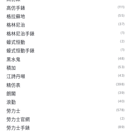
(111)
高仿手錶
(55)
格拉蘇地
(37)
格林尼治
(1)
格林尼治手錶
(2)
蠔式恒動
(1)
蠔式恒動手錶
(48)
黑水鬼
(53)
積加
(43)
江詩丹噸
(398)
精仿表
(39)
朗閣
(40)
浪勤
(578)
勞力士
(2)
勞力士官網
(89)
勞力士手錶