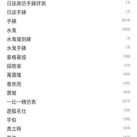
(1)
日誌高仿手錶評測
(1)
日誌手錶
(874)
手錶
(130)
水鬼
(1)
水鬼復刻錶
(3)
水鬼手錶
(38)
泰格豪娅
(12)
探險家
(45)
萬寶隆
(45)
香奈而
(40)
蕭幫
(211)
一比一精仿表
(10)
遊艇名仕
(36)
宇伯
(34)
真立時
(42)