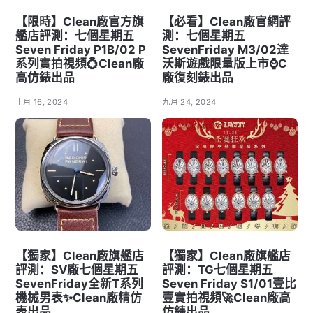
【限時】Clean廠官方旗
【必看】Clean廠官網評
艦店評測：七個星期五
測：七個星期五
Seven Friday P1B/02 P
SevenFriday M3/02達
系列實拍視頻💍Clean廠
沃斯遊戲限量版上市⌚C
高仿錶出品
廠復刻錶出品
十月 16, 2024
九月 24, 2024
【獨家】Clean廠旗艦店
【獨家】Clean廠旗艦店
評測：SV廠七個星期五
評測：TG七個星期五
SevenFriday全新T系列
Seven Friday S1/01壹比
機械男表✨Clean廠精仿
壹實拍視頻🚀Clean廠高
表出品
仿錶出品