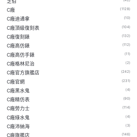
芝伯
(1128)
C廠
(10)
C廠迪通拿
(104)
C廠頂級復刻表
(132)
C廠復刻錶
(112)
C廠高仿錶
(11)
C廠高仿手錶
(2)
C廠格林尼治
(242)
C廠官方旗艦店
(231)
C廠官網
(4)
C廠黑水鬼
(90)
C廠精仿表
(114)
C廠勞力士
(4)
C廠綠水鬼
(3)
C廠沛納海
(146)
C廠旗艦店