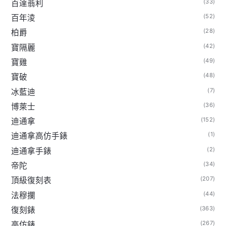
(33)
百達翡利
(52)
百年淩
(28)
柏爵
(42)
寶隔麗
(49)
寶雞
(48)
寶破
(7)
冰藍迪
(36)
博萊士
(152)
迪通拿
(1)
迪通拿高仿手錶
(2)
迪通拿手錶
(34)
帝陀
(207)
頂級復刻表
(44)
法穆攔
(363)
復刻錶
(267)
高仿錶