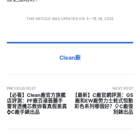
THIS ARTICLE WAS UPDATED ON 十一月 28, 2025
Clean廠
PREVIOUS POST
NEXT POST
【必看】Clean廠官方旗艦
【最新】C廠官網評測：GS
店評測：PF廠百達翡麗手
廠和EW廠勞力士蚝式恒動
雷背透機芯教妳看真假差異
彩色系列哪個好？🎈C廠復
⌚C廠手錶出品
刻錶出品