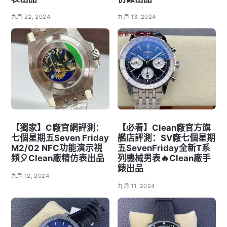
九月 22, 2024
九月 13, 2024
【獨家】C廠官網評測：
【必看】Clean廠官方旗
七個星期五Seven Friday
艦店評測：SV廠七個星期
M2/02 NFC功能演示視
五SevenFriday全新T系
頻🎈Clean廠精仿表出品
列機械男表🔥Clean廠手
錶出品
九月 12, 2024
九月 11, 2024