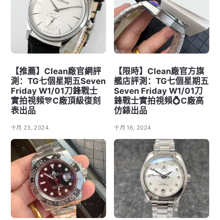
【推薦】Clean廠官網評
【限時】Clean廠官方旗
測：TG七個星期五Seven
艦店評測：TG七個星期五
Friday W1/01刀鋒戰士
Seven Friday W1/01刀
實拍視頻🎊C廠頂級復刻
鋒戰士實拍視頻💍C廠高
表出品
仿錶出品
十月 23, 2024
十月 16, 2024