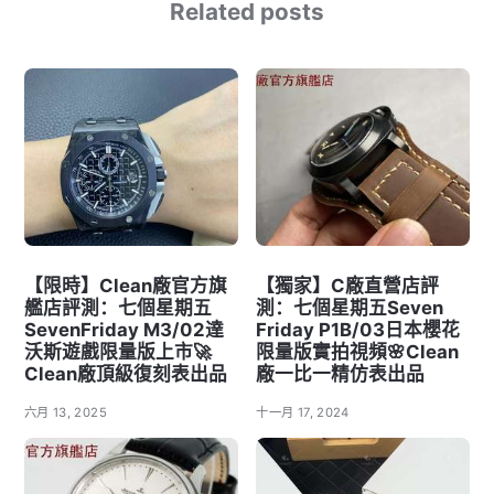
Related posts
【限時】Clean廠官方旗
【獨家】C廠直營店評
艦店評測：七個星期五
測：七個星期五Seven
SevenFriday M3/02達
Friday P1B/03日本櫻花
沃斯遊戲限量版上市🚀
限量版實拍視頻🌸Clean
Clean廠頂級復刻表出品
廠一比一精仿表出品
六月 13, 2025
十一月 17, 2024