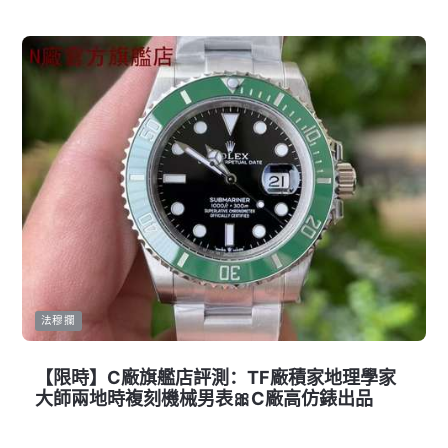
法穆攔
【限時】C廠旗艦店評測：TF廠積家地理學家
大師兩地時複刻機械男表🎀C廠高仿錶出品