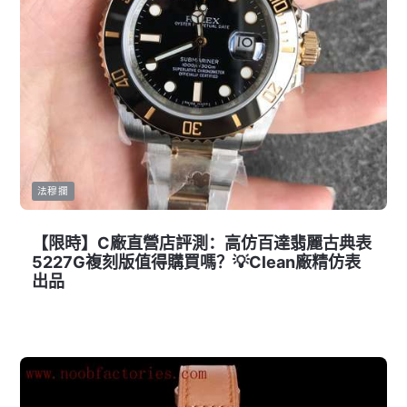
法穆攔
【限時】C廠直營店評測：高仿百達翡麗古典表
5227G複刻版值得購買嗎？💡Clean廠精仿表
出品