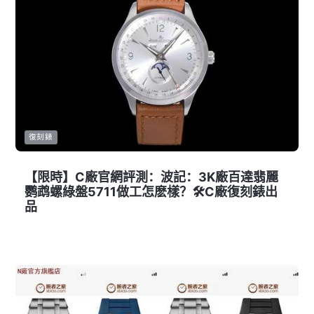
復刻錶
【限時】C廠官網評測：波記：3K廠百達翡麗
鹦鹉螺綠盤5711做工怎麽樣？🛠C廠復刻錶出
品