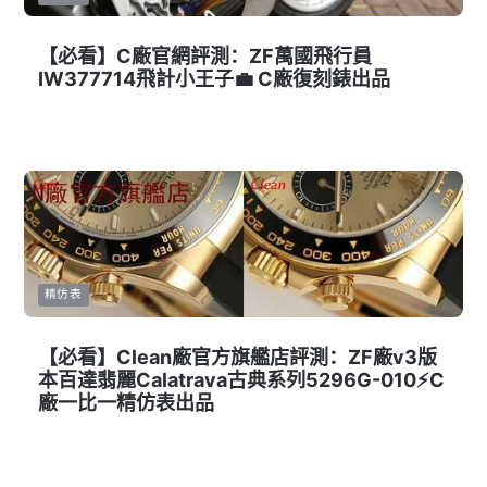
【必看】C廠官網評測：ZF萬國飛行員
IW377714飛計小王子💼 C廠復刻錶出品
精仿表
【必看】Clean廠官方旗艦店評測：ZF廠v3版
本百達翡麗Calatrava古典系列5296G-010⚡C
廠一比一精仿表出品