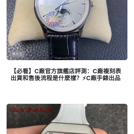
勞力士
【必看】C廠官方旗艦店評測：C廠複刻表
出貨和售後流程是什麽樣？⚡C廠手錶出品