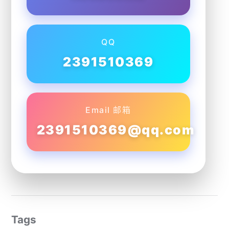
QQ
2391510369
Email 邮箱
2391510369@qq.com
Tags