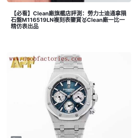
【必看】Clean廠旗艦店評測：勞力士迪通拿隕
石盤M116519LN複刻表鑒賞🥇Clean廠一比一
精仿表出品