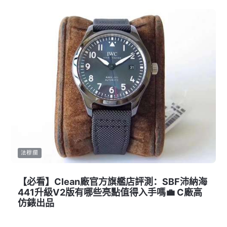
法穆攔
【必看】Clean廠官方旗艦店評測：SBF沛納海
441升級V2版有哪些亮點值得入手嗎💼 C廠高
仿錶出品