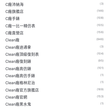
(3)
C廠沛納海
(146)
C廠旗艦店
(108)
C廠手錶
(105)
C廠一比一精仿表
(156)
C廠直營店
(946)
Clean廠
(3)
Clean廠迪通拿
(104)
Clean廠頂級復刻表
(95)
Clean廠復刻錶
(101)
Clean廠高仿錶
(1)
Clean廠高仿手錶
(1)
Clean廠格林尼治
(169)
Clean廠官方旗艦店
(153)
Clean廠官網
(1)
Clean廠黑水鬼