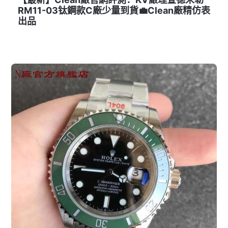
RM11-03钛鋼款C廠少量到貨💼Clean廠精仿表
出品