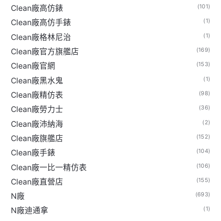
(101)
Clean廠高仿錶
(1)
Clean廠高仿手錶
(1)
Clean廠格林尼治
(169)
Clean廠官方旗艦店
(153)
Clean廠官網
(1)
Clean廠黑水鬼
(98)
Clean廠精仿表
(36)
Clean廠勞力士
(2)
Clean廠沛納海
(152)
Clean廠旗艦店
(104)
Clean廠手錶
(106)
Clean廠一比一精仿表
(155)
Clean廠直營店
(693)
N廠
(1)
N廠迪通拿