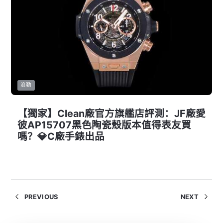
浪勤
【獨家】Clean廠官方旗艦店評測：JF廠愛
彼AP15707黑色陶瓷殼版本值得表友買
嗎？💎C廠手錶出品
PREVIOUS
NEXT