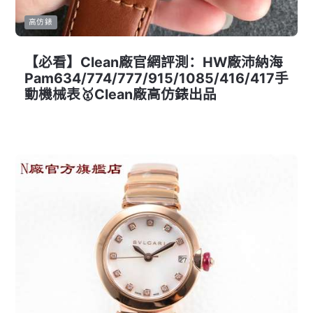
高仿錶
【必看】Clean廠官網評測：HW廠沛納海
Pam634/774/777/915/1085/416/417手
動機械表🥇Clean廠高仿錶出品