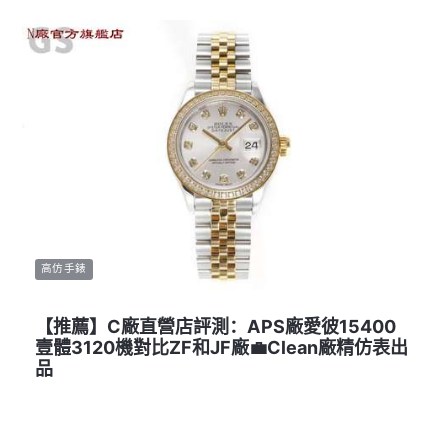
高仿手錶
【推薦】C廠直營店評測：APS廠愛彼15400
壹體3120機對比ZF和JF廠💼Clean廠精仿表出
品