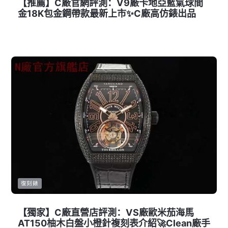
【推薦】C廠官網評測：V9廠卡地亞藍氣球間
金18K包金鋼帶款最新上市✨C廠高仿錶出品
復刻錶
【獨家】C廠直營店評測：VS廠歐米茄海馬
AT150柚木白盤小橙針複刻表介紹🚀Clean廠手