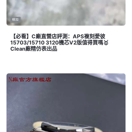
積加
【必看】C廠直營店評測：APS複刻愛彼
15703/15710 3120機芯V2版值得買嗎🥇
Clean廠精仿表出品