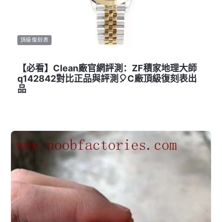
頂級復刻表
【必看】Clean廠官網評測：ZF積家地理大師
q142842對比正品與評測🎈C廠頂級復刻表出
品