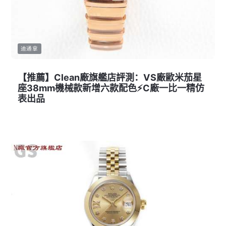
迪通拿
【推薦】Clean廠旗艦店評測：VS廠歐米茄星
座38mm機械款新增六款配色⚡C廠一比一精仿
表出品