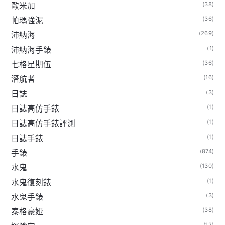
(38)
歐米加
(36)
帕瑪強泥
(269)
沛納海
(1)
沛納海手錶
(36)
七格星期伍
(16)
潛航者
(3)
日誌
(1)
日誌高仿手錶
(1)
日誌高仿手錶評測
(1)
日誌手錶
(874)
手錶
(130)
水鬼
(1)
水鬼復刻錶
(3)
水鬼手錶
(38)
泰格豪娅
(12)