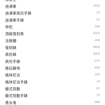
(152)
迪通拿
(1)
迪通拿高仿手錶
(2)
迪通拿手錶
(34)
帝陀
(207)
頂級復刻表
(44)
法穆攔
(363)
復刻錶
(267)
高仿錶
(111)
高仿手錶
(55)
格拉蘇地
(37)
格林尼治
(1)
格林尼治手錶
(2)
蠔式恒動
(1)
蠔式恒動手錶
(48)
黑水鬼