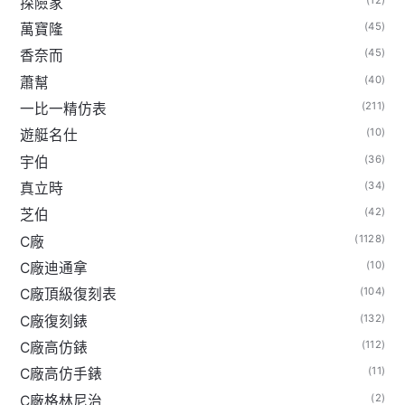
探險家
(45)
萬寶隆
(45)
香奈而
(40)
蕭幫
(211)
一比一精仿表
(10)
遊艇名仕
(36)
宇伯
(34)
真立時
(42)
芝伯
(1128)
C廠
(10)
C廠迪通拿
(104)
C廠頂級復刻表
(132)
C廠復刻錶
(112)
C廠高仿錶
(11)
C廠高仿手錶
(2)
C廠格林尼治