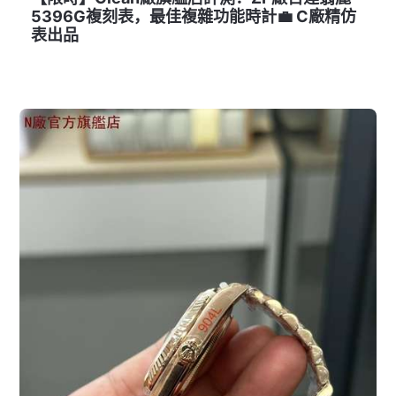
5396G複刻表，最佳複雜功能時計💼 C廠精仿
表出品