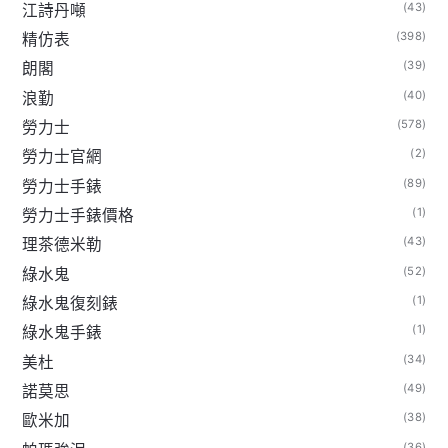
(43)
江詩丹噸
(398)
精仿表
(39)
朗閣
(40)
浪勤
(578)
勞力士
(2)
勞力士官網
(89)
勞力士手錶
(1)
勞力士手錶價格
(43)
理茶德米勒
(52)
綠水鬼
(1)
綠水鬼復刻錶
(1)
綠水鬼手錶
(34)
美杜
(49)
諾莫思
(38)
歐米加
(36)