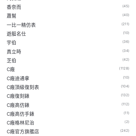
(45)
香奈而
(40)
蕭幫
(211)
一比一精仿表
(10)
遊艇名仕
(36)
宇伯
(34)
真立時
(42)
芝伯
(1128)
C廠
(10)
C廠迪通拿
(104)
C廠頂級復刻表
(132)
C廠復刻錶
(112)
C廠高仿錶
(11)
C廠高仿手錶
(2)
C廠格林尼治
(242)
C廠官方旗艦店