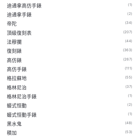
(1)
迪通拿高仿手錶
(2)
迪通拿手錶
(34)
帝陀
(207)
頂級復刻表
(44)
法穆攔
(363)
復刻錶
(267)
高仿錶
(111)
高仿手錶
(55)
格拉蘇地
(37)
格林尼治
(1)
格林尼治手錶
(2)
蠔式恒動
(1)
蠔式恒動手錶
(48)
黑水鬼
(53)
積加