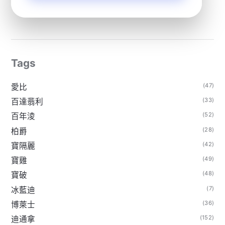
Tags
(47)
愛比
(33)
百達翡利
(52)
百年淩
(28)
柏爵
(42)
寶隔麗
(49)
寶雞
(48)
寶破
(7)
冰藍迪
(36)
博萊士
(152)
迪通拿