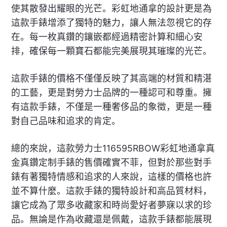
使其散發出耀眼的光芒。彩虹地通拿的設計更是為
這款手錶增添了獨特的魅力，讓人無法忽視它的存
在。每一枚真鑽的鑲嵌都經過精密計算和細心安
排，確保每一顆寶石都能完美展現其璀璨的光芒。
這款手錶的價格不僅僅反映了其高端的材質和精湛
的工藝，更是對勞力士品牌的一種認可和尊重。擁
有這款手錶，不僅是一種奢侈品的象徵，更是一種
對自己品味和追求的肯定。
總的來說，這款勞力士116595RBOW彩虹地通拿真
金真鑽定制手錶的售價確實不菲，但對於那些對手
錶有著獨特情感和追求的人來說，這樣的價格也許
並不算什麼。這款手錶的獨特設計和高品質材料，
讓它成為了眾多收藏家和時尚愛好者夢寐以求的珍
品。無論是作為收藏還是佩戴，這款手錶都能展現