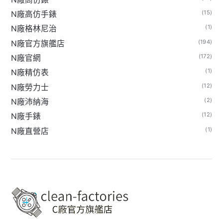
(15)
N廠高仿手錶
(1)
N廠格林尼治
(194)
N廠官方旗艦店
(172)
N廠官網
(1)
N廠精仿表
(12)
N廠勞力士
(2)
N廠沛納海
(12)
N廠手錶
(1)
N廠直營店