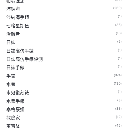
帕瑪強泥
(269)
沛納海
(1)
沛納海手錶
(36)
七格星期伍
(16)
潛航者
(3)
日誌
(1)
日誌高仿手錶
(1)
日誌高仿手錶評測
(1)
日誌手錶
(874)
手錶
(130)
水鬼
(1)
水鬼復刻錶
(3)
水鬼手錶
(38)
泰格豪娅
(12)
探險家
(45)
萬寶隆