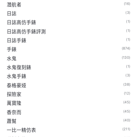
(16)
潛航者
(3)
日誌
(1)
日誌高仿手錶
(1)
日誌高仿手錶評測
(1)
日誌手錶
(874)
手錶
(130)
水鬼
(1)
水鬼復刻錶
(3)
水鬼手錶
(38)
泰格豪娅
(12)
探險家
(45)
萬寶隆
(45)
香奈而
(40)
蕭幫
(211)
一比一精仿表