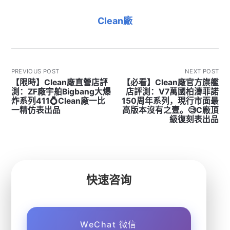
Clean廠
PREVIOUS POST
NEXT POST
【限時】Clean廠直營店評
【必看】Clean廠官方旗艦
測：ZF廠宇舶Bigbang大爆
店評測：V7萬國柏濤菲諾
炸系列411💍Clean廠一比
150周年系列，現行市面最
一精仿表出品
高版本沒有之壹。🧐C廠頂
級復刻表出品
快速咨询
WeChat 微信