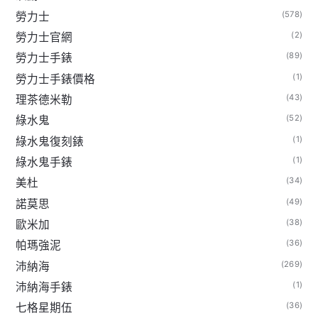
(578)
勞力士
(2)
勞力士官網
(89)
勞力士手錶
(1)
勞力士手錶價格
(43)
理茶德米勒
(52)
綠水鬼
(1)
綠水鬼復刻錶
(1)
綠水鬼手錶
(34)
美杜
(49)
諾莫思
(38)
歐米加
(36)
帕瑪強泥
(269)
沛納海
(1)
沛納海手錶
(36)
七格星期伍