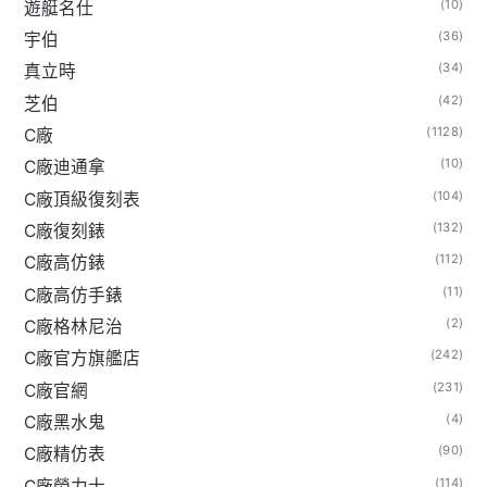
(10)
遊艇名仕
(36)
宇伯
(34)
真立時
(42)
芝伯
(1128)
C廠
(10)
C廠迪通拿
(104)
C廠頂級復刻表
(132)
C廠復刻錶
(112)
C廠高仿錶
(11)
C廠高仿手錶
(2)
C廠格林尼治
(242)
C廠官方旗艦店
(231)
C廠官網
(4)
C廠黑水鬼
(90)
C廠精仿表
(114)
C廠勞力士