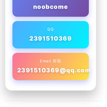
noobcome
QQ
2391510369
Email 邮箱
2391510369@qq.com