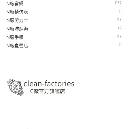
(172)
N廠官網
(1)
N廠精仿表
(12)
N廠勞力士
(2)
N廠沛納海
(12)
N廠手錶
(1)
N廠直營店