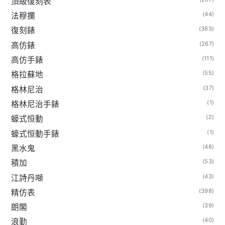
頂級復刻表
(44)
法穆攔
(363)
復刻錶
(267)
高仿錶
(111)
高仿手錶
(55)
格拉蘇地
(37)
格林尼治
(1)
格林尼治手錶
(2)
蠔式恒動
(1)
蠔式恒動手錶
(48)
黑水鬼
(53)
積加
(43)
江詩丹噸
(398)
精仿表
(39)
朗閣
(40)
浪勤