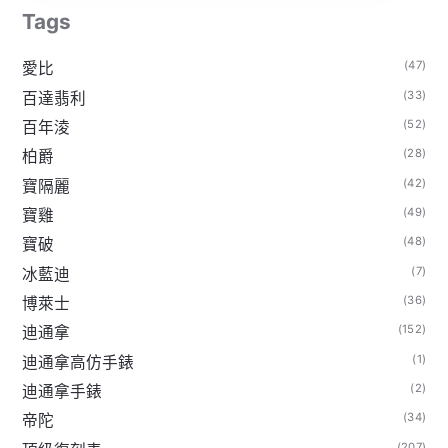
Tags
(47)
愛比
(33)
百達翡利
(52)
百年淩
(28)
柏爵
(42)
寶隔麗
(49)
寶雞
(48)
寶破
(7)
冰藍迪
(36)
博萊士
(152)
迪通拿
(1)
迪通拿高仿手錶
(2)
迪通拿手錶
(34)
帝陀
(207)