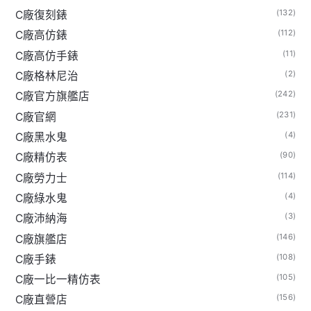
(132)
C廠復刻錶
(112)
C廠高仿錶
(11)
C廠高仿手錶
(2)
C廠格林尼治
(242)
C廠官方旗艦店
(231)
C廠官網
(4)
C廠黑水鬼
(90)
C廠精仿表
(114)
C廠勞力士
(4)
C廠綠水鬼
(3)
C廠沛納海
(146)
C廠旗艦店
(108)
C廠手錶
(105)
C廠一比一精仿表
(156)
C廠直營店