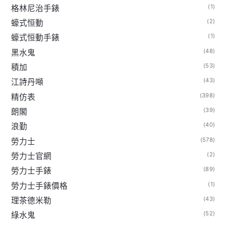
(1)
格林尼治手錶
(2)
蠔式恒動
(1)
蠔式恒動手錶
(48)
黑水鬼
(53)
積加
(43)
江詩丹噸
(398)
精仿表
(39)
朗閣
(40)
浪勤
(578)
勞力士
(2)
勞力士官網
(89)
勞力士手錶
(1)
勞力士手錶價格
(43)
理茶德米勒
(52)
綠水鬼