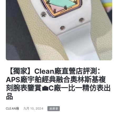
【獨家】Clean廠直營店評測：
APS廠宇舶經典融合奧林斯基複
刻腕表鑒賞💼C廠一比一精仿表出
品
CLEAN廠
九月 10, 2024
迪通拿