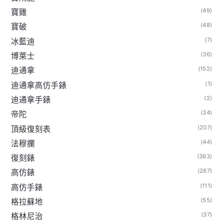
(49)
寶雞
(48)
寶破
(7)
冰藍迪
(36)
博萊士
(152)
迪通拿
(1)
迪通拿高仿手錶
(2)
迪通拿手錶
(34)
帝陀
(207)
頂級復刻表
(44)
法穆攔
(363)
復刻錶
(267)
高仿錶
(111)
高仿手錶
(55)
格拉蘇地
(37)
格林尼治