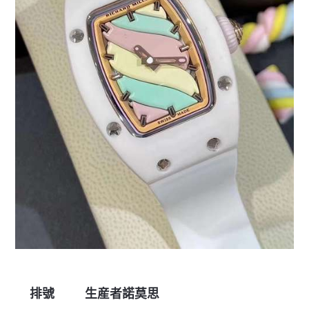
排號
生産者諾莫思