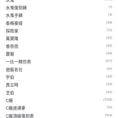
水鬼
(1)
水鬼復刻錶
(3)
水鬼手錶
(38)
泰格豪娅
(12)
探險家
(45)
萬寶隆
(45)
香奈而
(40)
蕭幫
(211)
一比一精仿表
(10)
遊艇名仕
(36)
宇伯
(34)
真立時
(42)
芝伯
(1128)
C廠
(10)
C廠迪通拿
(104)
C廠頂級復刻表