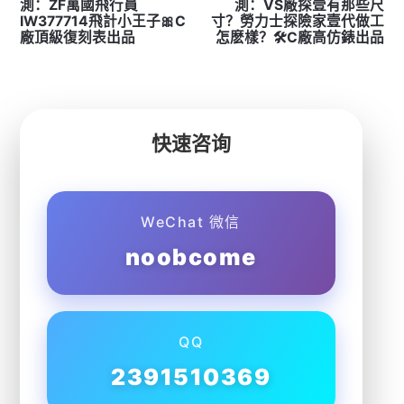
測：ZF萬國飛行員
測：VS廠探壹有那些尺
IW377714飛計小王子🎀C
寸？勞力士探險家壹代做工
廠頂級復刻表出品
怎麽樣？🛠C廠高仿錶出品
快速咨询
WeChat 微信
noobcome
QQ
2391510369