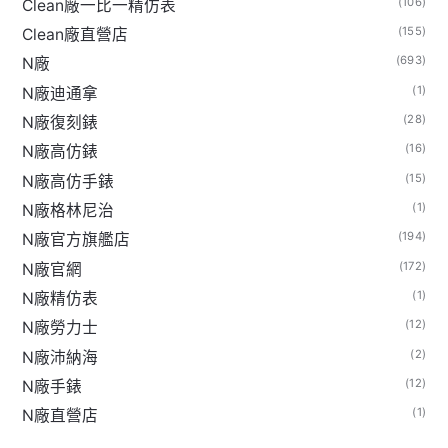
(106)
Clean廠一比一精仿表
(155)
Clean廠直營店
(693)
N廠
(1)
N廠迪通拿
(28)
N廠復刻錶
(16)
N廠高仿錶
(15)
N廠高仿手錶
(1)
N廠格林尼治
(194)
N廠官方旗艦店
(172)
N廠官網
(1)
N廠精仿表
(12)
N廠勞力士
(2)
N廠沛納海
(12)
N廠手錶
(1)
N廠直營店