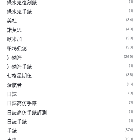
(1)
綠水鬼復刻錶
(1)
綠水鬼手錶
(34)
美杜
(49)
諾莫思
(38)
歐米加
(36)
帕瑪強泥
(269)
沛納海
(1)
沛納海手錶
(36)
七格星期伍
(16)
潛航者
(3)
日誌
(1)
日誌高仿手錶
(1)
日誌高仿手錶評測
(1)
日誌手錶
(874)
手錶
(130)