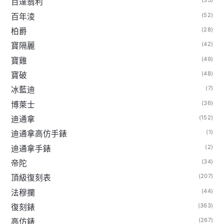
(33)
百達翡利
(52)
百年淩
(28)
柏爵
(42)
寶隔麗
(49)
寶雞
(48)
寶破
(7)
冰藍迪
(36)
博萊士
(152)
迪通拿
(1)
迪通拿高仿手錶
(2)
迪通拿手錶
(34)
帝陀
(207)
頂級復刻表
(44)
法穆攔
(363)
復刻錶
(267)
高仿錶