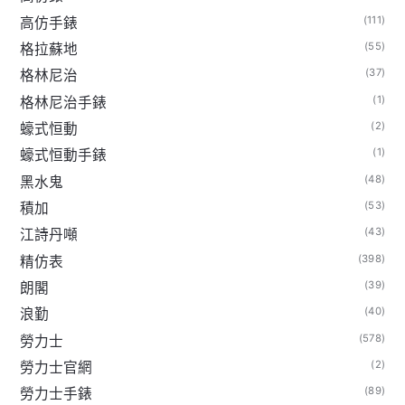
(111)
高仿手錶
(55)
格拉蘇地
(37)
格林尼治
(1)
格林尼治手錶
(2)
蠔式恒動
(1)
蠔式恒動手錶
(48)
黑水鬼
(53)
積加
(43)
江詩丹噸
(398)
精仿表
(39)
朗閣
(40)
浪勤
(578)
勞力士
(2)
勞力士官網
(89)
勞力士手錶