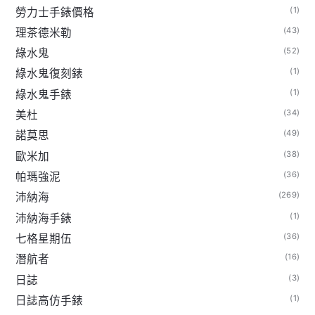
(1)
勞力士手錶價格
(43)
理茶德米勒
(52)
綠水鬼
(1)
綠水鬼復刻錶
(1)
綠水鬼手錶
(34)
美杜
(49)
諾莫思
(38)
歐米加
(36)
帕瑪強泥
(269)
沛納海
(1)
沛納海手錶
(36)
七格星期伍
(16)
潛航者
(3)
日誌
(1)
日誌高仿手錶