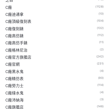
芝伯
(1128)
C廠
(10)
C廠迪通拿
(104)
C廠頂級復刻表
(132)
C廠復刻錶
(112)
C廠高仿錶
(11)
C廠高仿手錶
(2)
C廠格林尼治
(242)
C廠官方旗艦店
(231)
C廠官網
(4)
C廠黑水鬼
(90)
C廠精仿表
(114)
C廠勞力士
(4)
C廠綠水鬼
(3)
C廠沛納海
(146)
C廠旗艦店