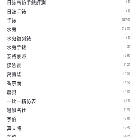
(1)
日誌高仿手錶評測
(1)
日誌手錶
(874)
手錶
(130)
水鬼
(1)
水鬼復刻錶
(3)
水鬼手錶
(38)
泰格豪娅
(12)
探險家
(45)
萬寶隆
(45)
香奈而
(40)
蕭幫
(211)
一比一精仿表
(10)
遊艇名仕
(36)
宇伯
(34)
真立時
(42)