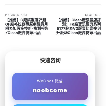
PREVIOUS POST
NEXT POST
【推薦】C廠旗艦店評測：
【推薦】Clean廠旗艦店評
GF廠格拉蘇蒂原創議員月
測：FK廠寶玑經典系列
相表扣瑕疵換新-檢測報告
5177腕表V3版壹比壹複刻
⚡Clean廠高仿錶出品
升級🧐Clean廠高仿錶出品
快速咨询
WeChat 微信
noobcome