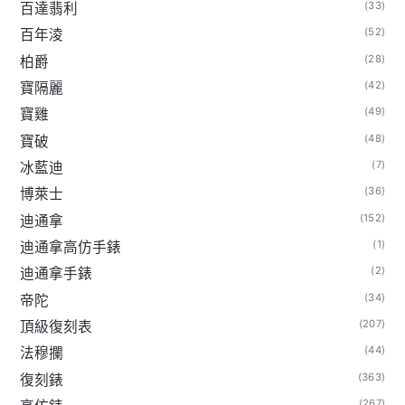
(33)
百達翡利
(52)
百年淩
(28)
柏爵
(42)
寶隔麗
(49)
寶雞
(48)
寶破
(7)
冰藍迪
(36)
博萊士
(152)
迪通拿
(1)
迪通拿高仿手錶
(2)
迪通拿手錶
(34)
帝陀
(207)
頂級復刻表
(44)
法穆攔
(363)
復刻錶
(267)