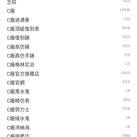
(42)
芝伯
(1128)
C廠
(10)
C廠迪通拿
(104)
C廠頂級復刻表
(132)
C廠復刻錶
(112)
C廠高仿錶
(11)
C廠高仿手錶
(2)
C廠格林尼治
(242)
C廠官方旗艦店
(231)
C廠官網
(4)
C廠黑水鬼
(90)
C廠精仿表
(114)
C廠勞力士
(4)
C廠綠水鬼
(3)
C廠沛納海
(146)
C廠旗艦店