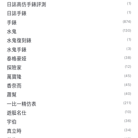
(1)
日誌高仿手錶評測
(1)
日誌手錶
(874)
手錶
(130)
水鬼
(1)
水鬼復刻錶
(3)
水鬼手錶
(38)
泰格豪娅
(12)
探險家
(45)
萬寶隆
(45)
香奈而
(40)
蕭幫
(211)
一比一精仿表
(10)
遊艇名仕
(36)
宇伯
(34)
真立時