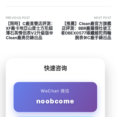
PREVIOUS POST
NEXT POST
【限時】C廠直營店評測：
【推薦】Clean廠官方旗艦
XF廠卡地亞山度士方形超
店評測：BBR廠羅傑杜彼王
薄石英情侶表V2升級版🌸
者DBEX0577碳纖維陀飛輪
Clean廠高仿錶出品
腕表🛠C廠手錶出品
快速咨询
WeChat 微信
noobcome