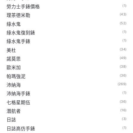
(1)
勞力士手錶價格
(43)
理茶德米勒
(52)
綠水鬼
(1)
綠水鬼復刻錶
(1)
綠水鬼手錶
(34)
美杜
(49)
諾莫思
(38)
歐米加
(36)
帕瑪強泥
(269)
沛納海
(1)
沛納海手錶
(36)
七格星期伍
(16)
潛航者
(3)
日誌
(1)
日誌高仿手錶