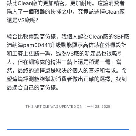
錶比Clean廠的更加精密，更加耐用。這讓消費者
陷入了一個艱難的抉擇之中，究竟該選擇Clean廠
還是VS廠呢？
綜合比較兩款高仿錶，我個人認為Clean廠的SBF廠
沛納海pam00441升級動能顯示高仿錶在外觀設計
和工藝上更勝一籌。雖然VS廠的新產品也很吸引
人，但在細節處的精湛工藝上還是稍遜一籌。當
然，最終的選擇還是取決於個人的喜好和需求。希
望這篇評測能夠幫助消費者做出正確的選擇，找到
最適合自己的高仿錶。
THIS ARTICLE WAS UPDATED ON 十一月 28, 2025