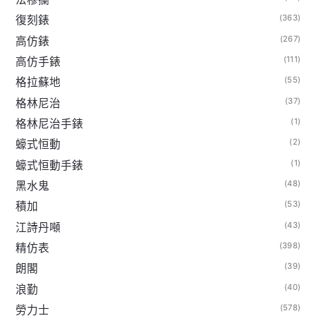
(363)
復刻錶
(267)
高仿錶
(111)
高仿手錶
(55)
格拉蘇地
(37)
格林尼治
(1)
格林尼治手錶
(2)
蠔式恒動
(1)
蠔式恒動手錶
(48)
黑水鬼
(53)
積加
(43)
江詩丹噸
(398)
精仿表
(39)
朗閣
(40)
浪勤
(578)
勞力士