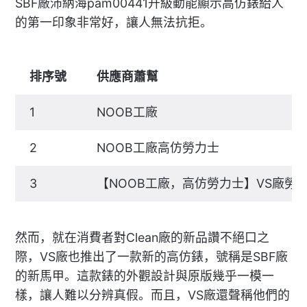
SBF廠沛納海pam00441升級動能顯示高仿錶給人
的第一印象非常好，讓人無法抗拒。
排序號
供應商蕭幫
1
NOOB工廠
2
NOOB工廠高仿勞力士
3
【NOOB工廠，高仿勞力士】VS廠勞
然而，就在消費者對Clean廠的新品讚不絕口之
際，VS廠也推出了一款新的高仿錶，號稱是SBF廠
的新馬甲。這款錶的外觀設計與原版幾乎一模一
樣，讓人難以分辨真假。而且，VS廠還聲稱他們的