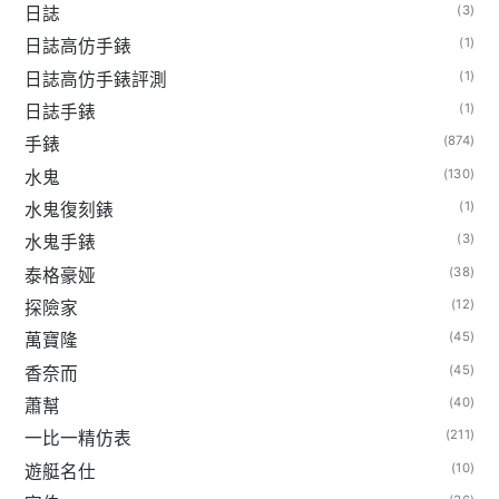
(3)
日誌
(1)
日誌高仿手錶
(1)
日誌高仿手錶評測
(1)
日誌手錶
(874)
手錶
(130)
水鬼
(1)
水鬼復刻錶
(3)
水鬼手錶
(38)
泰格豪娅
(12)
探險家
(45)
萬寶隆
(45)
香奈而
(40)
蕭幫
(211)
一比一精仿表
(10)
遊艇名仕