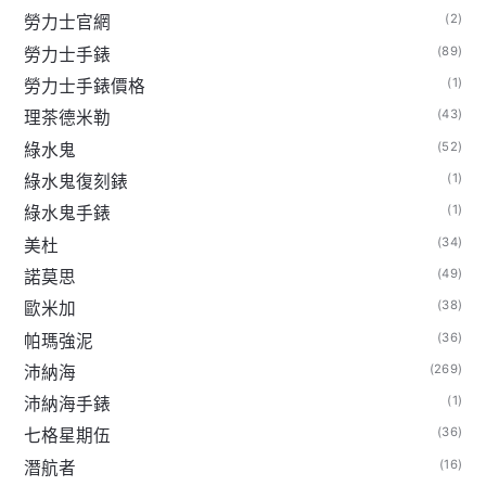
(2)
勞力士官網
(89)
勞力士手錶
(1)
勞力士手錶價格
(43)
理茶德米勒
(52)
綠水鬼
(1)
綠水鬼復刻錶
(1)
綠水鬼手錶
(34)
美杜
(49)
諾莫思
(38)
歐米加
(36)
帕瑪強泥
(269)
沛納海
(1)
沛納海手錶
(36)
七格星期伍
(16)
潛航者