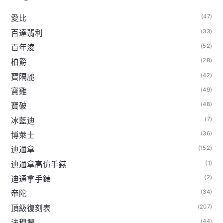
(47)
愛比
(33)
百達翡利
(52)
百年淩
(28)
柏爵
(42)
寶隔麗
(49)
寶雞
(48)
寶破
(7)
冰藍迪
(36)
博萊士
(152)
迪通拿
(1)
迪通拿高仿手錶
(2)
迪通拿手錶
(34)
帝陀
(207)
頂級復刻表
(44)
法穆攔