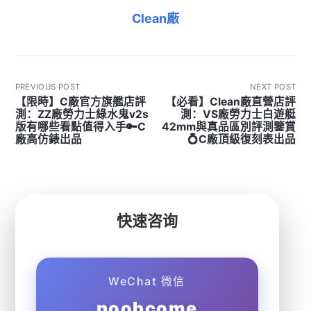
Clean廠
PREVIOUS POST
NEXT POST
【限時】C廠官方旗艦店評
【必看】Clean廠直營店評
測：ZZ廠勞力士綠水鬼v2s
測：VS廠勞力士白遊艇
版有哪些看點值得入手🔑C
42mm與真品區別評測鑒賞
廠高仿錶出品
💍C廠頂級復刻表出品
快速咨询
WeChat 微信
noobcome