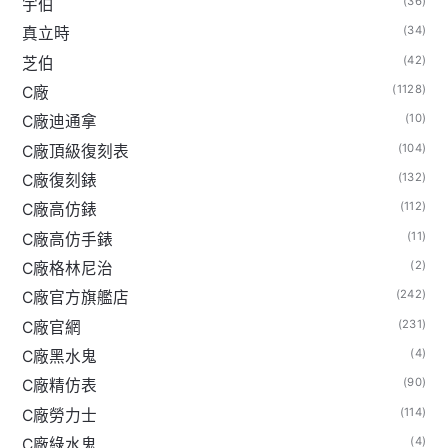
(36)
宇伯
(34)
真立時
(42)
芝伯
(1128)
C廠
(10)
C廠迪通拿
(104)
C廠頂級復刻表
(132)
C廠復刻錶
(112)
C廠高仿錶
(11)
C廠高仿手錶
(2)
C廠格林尼治
(242)
C廠官方旗艦店
(231)
C廠官網
(4)
C廠黑水鬼
(90)
C廠精仿表
(114)
C廠勞力士
(4)
C廠綠水鬼