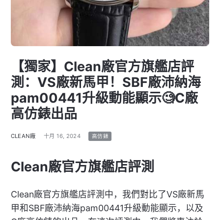
【獨家】Clean廠官方旗艦店評
測：VS廠新馬甲！SBF廠沛納海
pam00441升級動能顯示🧐C廠
高仿錶出品
CLEAN廠
十月 16, 2024
高仿錶
Clean廠官方旗艦店評測
Clean廠官方旗艦店評測中，我們對比了VS廠新馬
甲和SBF廠沛納海pam00441升級動能顯示，以及