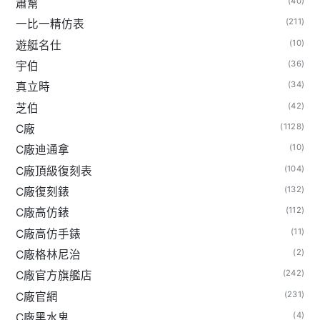
(40)
蕭幫
(211)
一比一精仿表
(10)
遊艇名仕
(36)
宇伯
(34)
真立時
(42)
芝伯
(1128)
C廠
(10)
C廠迪通拿
(104)
C廠頂級復刻表
(132)
C廠復刻錶
(112)
C廠高仿錶
(11)
C廠高仿手錶
(2)
C廠格林尼治
(242)
C廠官方旗艦店
(231)
C廠官網
(4)
C廠黑水鬼