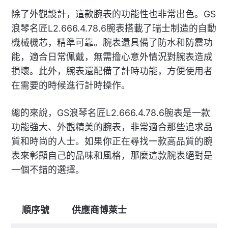
除了外觀設計，這款腕表的功能性也非常出色。GS
浪琴名匠L2.666.4.78.6腕表搭載了瑞士制造的自動
機械機芯，精準可靠。腕表還具備了防水和防震功
能，適合日常佩戴，無需擔心意外情況對腕表造成
損壞。此外，腕表還配備了計時功能，方便使用者
在需要的時候進行計時操作。
總的來說，GS浪琴名匠L2.666.4.78.6腕表是一款
功能強大、外觀精美的腕表，非常適合那些追求品
質和時尚的人士。如果你正在尋找一款高品質的腕
表來彰顯自己的品味和風格，那麼這款腕表絕對是
一個不錯的選擇。
順序號
供應商博萊士