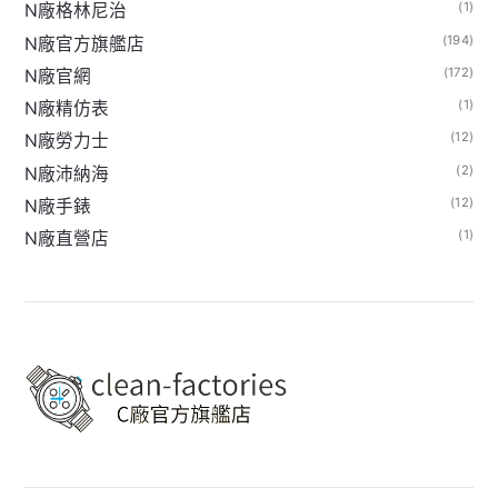
(1)
N廠格林尼治
(194)
N廠官方旗艦店
(172)
N廠官網
(1)
N廠精仿表
(12)
N廠勞力士
(2)
N廠沛納海
(12)
N廠手錶
(1)
N廠直營店