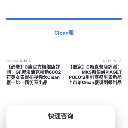
Clean廠
PREVIOUS POST
NEXT POST
【必看】C廠官方旗艦店評
【獨家】C廠直營店評測：
測：GF廠法蘭克穆勒6002
MKS廠伯爵PIAGET
石英女表實拍視頻🛠Clean
POLO’S系列商務男表新品
廠一比一精仿表出品
上市🥇Clean廠復刻錶出品
快速咨询