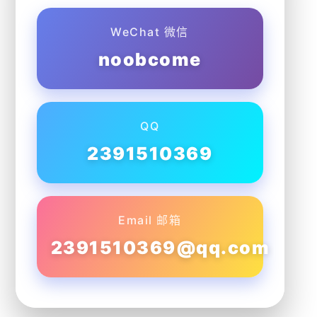
WeChat 微信
noobcome
QQ
2391510369
Email 邮箱
2391510369@qq.com