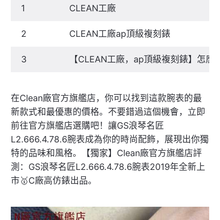
1
CLEAN工廠
2
CLEAN工廠ap頂級複刻錶
3
【CLEAN工廠，ap頂級複刻錶】怎麽
在Clean廠官方旗艦店，你可以找到這款腕表的最
新款式和最優惠的價格。不要錯過這個機會，立即
前往官方旗艦店選購吧！讓GS浪琴名匠
L2.666.4.78.6腕表成為你的時尚配飾，展現出你獨
特的品味和風格。【獨家】Clean廠官方旗艦店評
測：GS浪琴名匠L2.666.4.78.6腕表2019年全新上
市🥇C廠高仿錶出品。