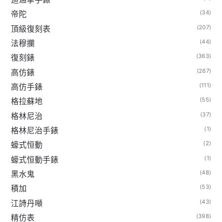
(34)
帝陀
(207)
頂級復刻表
(44)
法穆攔
(363)
復刻錶
(267)
高仿錶
(111)
高仿手錶
(55)
格拉蘇地
(37)
格林尼治
(1)
格林尼治手錶
(2)
蠔式恒動
(1)
蠔式恒動手錶
(48)
黑水鬼
(53)
積加
(43)
江詩丹噸
(398)
精仿表