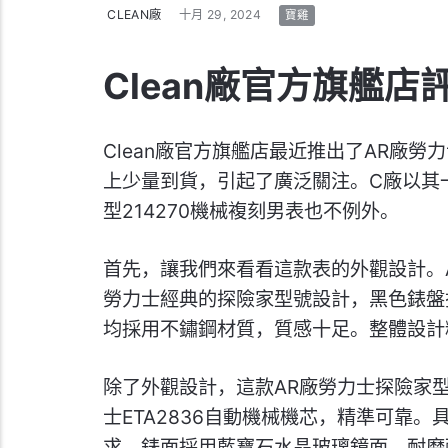
CLEAN廠
十月 29, 2024
寶雞
Clean廠官方旗艦店
Clean廠官方旗艦店最近推出了AR廠勞
上少量到貨，引起了廣泛關注。C廠以其
型214270機械複刻男表也不例外。
首先，讓我們來看看這款表的外觀設計。A
勞力士經典的探險家型號設計，黑色錶盤
均採用不鏽鋼材質，質感十足。整體設計
除了外觀設計，這款AR廠勞力士探險家型
士ETA2836自動機械機芯，精準可靠
求。錶面採用藍寶石水晶玻璃鏡面，耐磨