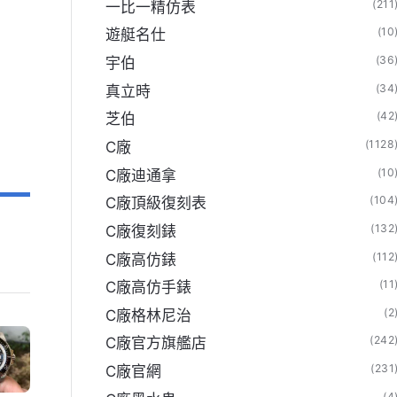
(211
一比一精仿表
(10
遊艇名仕
(36
宇伯
(34
真立時
(42
芝伯
(1128
C廠
(10
C廠迪通拿
(104
C廠頂級復刻表
(132
C廠復刻錶
(112
C廠高仿錶
(11
C廠高仿手錶
(2
C廠格林尼治
(242
C廠官方旗艦店
(231
C廠官網
(4