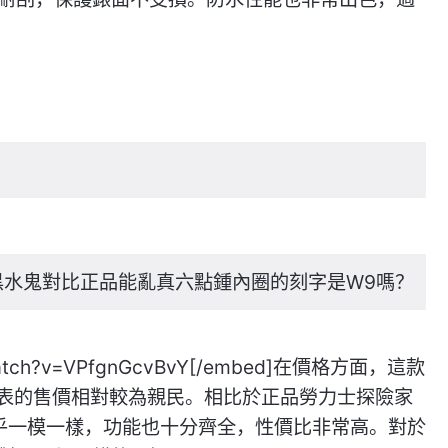
黑水鬼對比正品能亂真六點鍾內圈的刻字是W9嗎？【
m/watch?v=VPfgnGcvBvY[/embed]在價格方面，這款
刻男表的售價相對較為親民。相比於正品勞力士探險家
幾乎一模一樣，功能也十分齊全，性價比非常高。對於