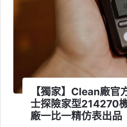
【獨家】Clean廠
士探險家型214270
廠一比一精仿表出品