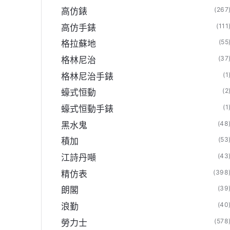
(267
高仿錶
(111
高仿手錶
(55
格拉蘇地
(37
格林尼治
(1
格林尼治手錶
(2
蠔式恒動
(1
蠔式恒動手錶
(48
黑水鬼
(53
積加
N廠線上官方旗艦店】
(43
江詩丹噸
(398
精仿表
(39
朗閣
(40
浪勤
(578
勞力士