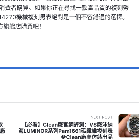
消費者購買。如果你正在尋找一款高品質的複刻勞
14270機械複刻男表絕對是一個不容錯過的選擇。
官方旗艦店購買吧！
NEXT POST
歐
【必看】Clean廠官網評測：VS廠沛納
C廠
海LUMINOR系列Pam1661碳纖維複刻表
💎Clean廠高仿錶出品