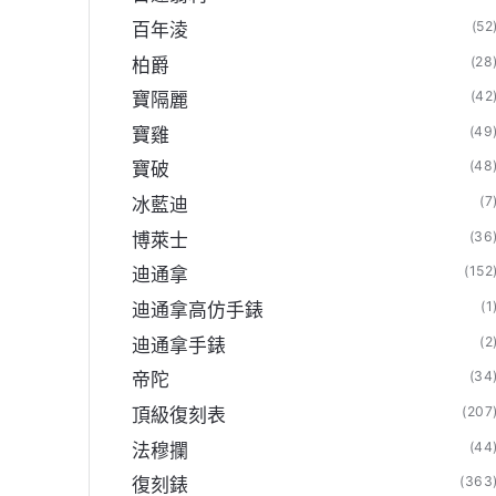
(52
百年淩
(28
柏爵
(42
寶隔麗
(49
寶雞
(48
寶破
(7
冰藍迪
(36
博萊士
(152
迪通拿
(1
迪通拿高仿手錶
(2
迪通拿手錶
(34
帝陀
(207
頂級復刻表
(44
法穆攔
(363
復刻錶