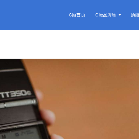
C廠首页
C廠品牌庫
頂