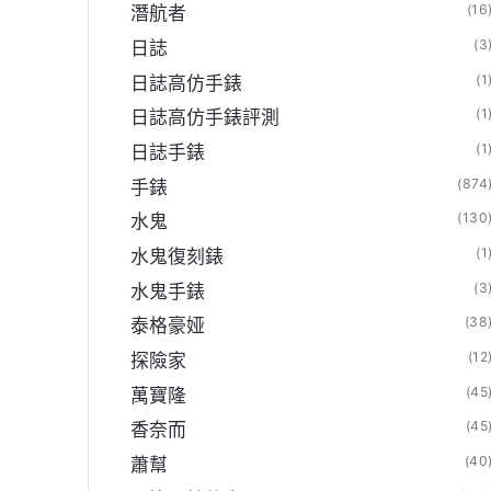
(16
潛航者
(3
日誌
(1
日誌高仿手錶
(1
日誌高仿手錶評測
(1
日誌手錶
(874
手錶
(130
水鬼
(1
水鬼復刻錶
(3
水鬼手錶
(38
泰格豪娅
(12
探險家
(45
萬寶隆
(45
香奈而
(40
蕭幫