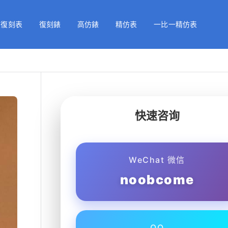
級復刻表
復刻錶
高仿錶
精仿表
一比一精仿表
快速咨询
WeChat 微信
noobcome
QQ