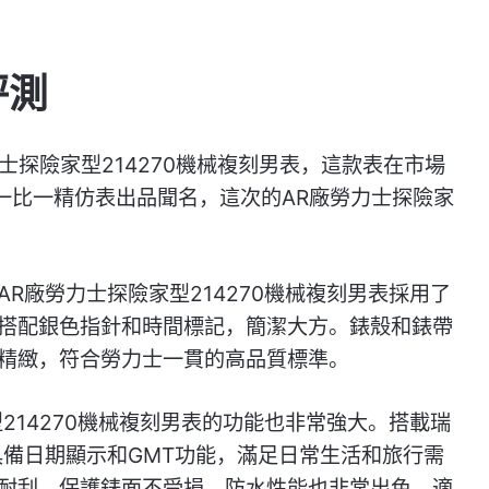
評測
力士探險家型214270機械複刻男表，這款表在市場
一比一精仿表出品聞名，這次的AR廠勞力士探險家
R廠勞力士探險家型214270機械複刻男表採用了
搭配銀色指針和時間標記，簡潔大方。錶殼和錶帶
精緻，符合勞力士一貫的高品質標準。
214270機械複刻男表的功能也非常強大。搭載瑞
。具備日期顯示和GMT功能，滿足日常生活和旅行需
耐刮，保護錶面不受損。防水性能也非常出色，適