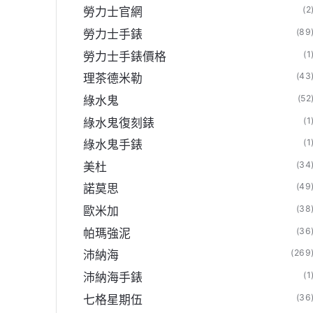
(2
勞力士官網
(89
勞力士手錶
(1
勞力士手錶價格
(43
理茶德米勒
(52
綠水鬼
(1
綠水鬼復刻錶
(1
綠水鬼手錶
(34
美杜
(49
諾莫思
(38
歐米加
(36
帕瑪強泥
(269
沛納海
(1
沛納海手錶
(36
七格星期伍