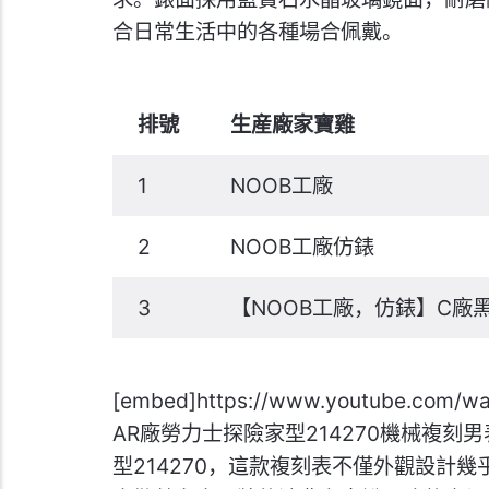
合日常生活中的各種場合佩戴。
排號
生産廠家寶雞
1
NOOB工廠
2
NOOB工廠仿錶
3
【NOOB工廠，仿錶】C廠
[embed]https://www.youtube.co
AR廠勞力士探險家型214270機械複
型214270，這款複刻表不僅外觀設計