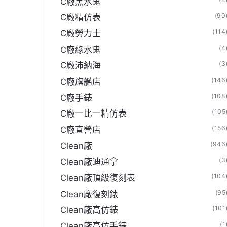
C廠黑水鬼
(90
C廠精仿表
(114
C廠勞力士
(4
C廠綠水鬼
(3
C廠沛納海
(146
C廠旗艦店
(108
C廠手錶
(105
C廠一比一精仿表
(156
C廠直營店
(946
Clean廠
(3
Clean廠迪通拿
(104
Clean廠頂級復刻表
(95
Clean廠復刻錶
(101
Clean廠高仿錶
(1
Clean廠高仿手錶