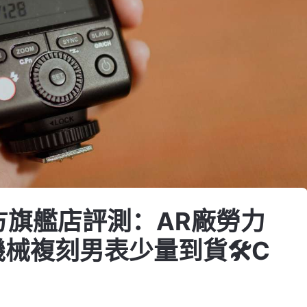
官方旗艦店評測：AR廠勞力
機械複刻男表少量到貨🛠C