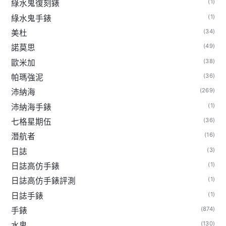
(1)
綠水鬼復刻錶
(1)
綠水鬼手錶
(34)
美杜
(49)
諾莫思
(38)
歐米加
(36)
帕瑪強泥
(269)
沛納海
(1)
沛納海手錶
(36)
七格星期伍
(16)
潛航者
(3)
日誌
(1)
日誌高仿手錶
(1)
日誌高仿手錶評測
(1)
日誌手錶
(874)
手錶
(130)
水鬼