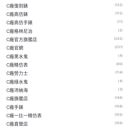
(132)
C廠復刻錶
(112)
C廠高仿錶
(11)
C廠高仿手錶
(2)
C廠格林尼治
(242)
C廠官方旗艦店
(231)
C廠官網
(4)
C廠黑水鬼
(90)
C廠精仿表
(114)
C廠勞力士
(4)
C廠綠水鬼
(3)
C廠沛納海
(146)
C廠旗艦店
(108)
C廠手錶
(105)
C廠一比一精仿表
(156)
C廠直營店