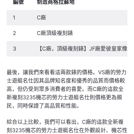
編號
制造商格拉蘇地
1
C廠
2
C廠頂級複刻錶
3
【C廠，頂級複刻錶】JF廠愛彼皇家橡樹15
最後，讓我們來看看這兩款錶的價格。VS廠的勞力
士遊艇名仕因其品牌知名度和優秀的品質而價格較
高，但仍受到眾多消費者的喜愛。而C廠的這款全
新複刻3235機芯的勞力士遊艇名仕則價格更為親
民，同時保證了高品質和性能。
綜合以上比較，我們可以看出，C廠的這款全新複
刻3235機芯的勞力士遊艇名仕在外觀設計、機芯性