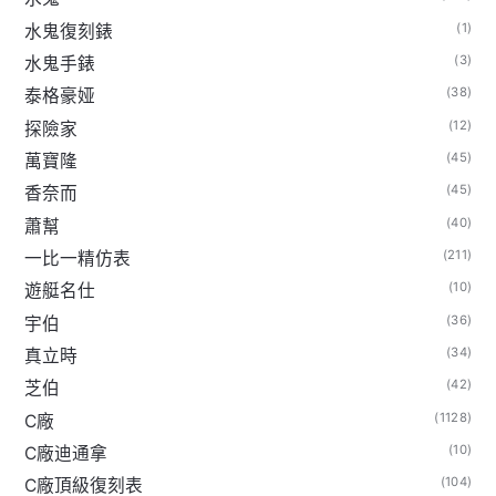
(1)
水鬼復刻錶
(3)
水鬼手錶
(38)
泰格豪娅
(12)
探險家
(45)
萬寶隆
(45)
香奈而
(40)
蕭幫
(211)
一比一精仿表
(10)
遊艇名仕
(36)
宇伯
(34)
真立時
(42)
芝伯
(1128)
C廠
(10)
C廠迪通拿
(104)
C廠頂級復刻表