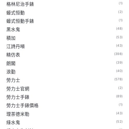
(1)
格林尼治手錶
(2)
蠔式恒動
(1)
蠔式恒動手錶
(48)
黑水鬼
(53)
積加
(43)
江詩丹噸
(398)
精仿表
(39)
朗閣
(40)
浪勤
(578)
勞力士
(2)
勞力士官網
(89)
勞力士手錶
(1)
勞力士手錶價格
(43)
理茶德米勒
(52)
綠水鬼