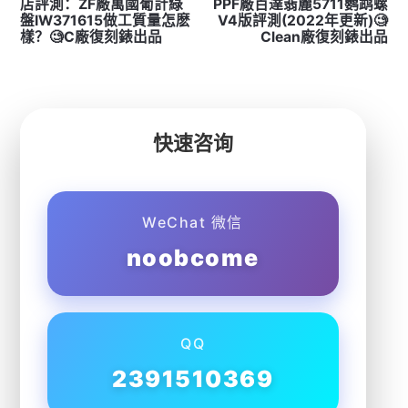
店評測：ZF廠萬國葡計綠
PPF廠百達翡麗5711鹦鹉螺
盤IW371615做工質量怎麽
V4版評測(2022年更新)🧐
樣？🧐C廠復刻錶出品
Clean廠復刻錶出品
快速咨询
WeChat 微信
noobcome
QQ
2391510369