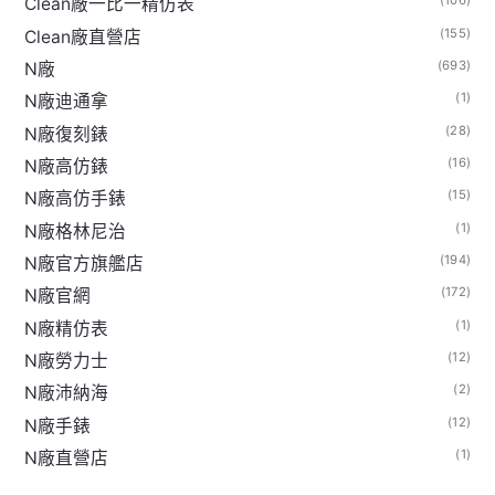
(106)
Clean廠一比一精仿表
(155)
Clean廠直營店
(693)
N廠
(1)
N廠迪通拿
(28)
N廠復刻錶
(16)
N廠高仿錶
(15)
N廠高仿手錶
(1)
N廠格林尼治
(194)
N廠官方旗艦店
(172)
N廠官網
(1)
N廠精仿表
(12)
N廠勞力士
(2)
N廠沛納海
(12)
N廠手錶
(1)
N廠直營店