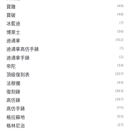
(49)
寶雞
(48)
寶破
(7)
冰藍迪
(36)
博萊士
(152)
迪通拿
(1)
迪通拿高仿手錶
(2)
迪通拿手錶
(34)
帝陀
(207)
頂級復刻表
(44)
法穆攔
(363)
復刻錶
(267)
高仿錶
(111)
高仿手錶
(55)
格拉蘇地
(37)
格林尼治